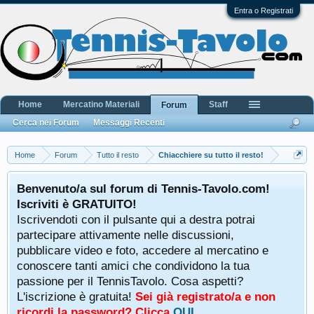
Entra o Registrati
Home
Mercatino Materiali
Staff
Forum
Cerca nei Forum
Messaggi Recenti
Home
Forum
Tutto il resto
Chiacchiere su tutto il resto!
Benvenuto/a sul forum di Tennis-Tavolo.com!
Iscriviti è GRATUITO!
Iscrivendoti con il pulsante qui a destra potrai
partecipare attivamente nelle discussioni,
pubblicare video e foto, accedere al mercatino e
conoscere tanti amici che condividono la tua
passione per il TennisTavolo. Cosa aspetti?
L'iscrizione è gratuita!
Sei già registrato/a e non
ricordi la password? Clicca
QUI
.