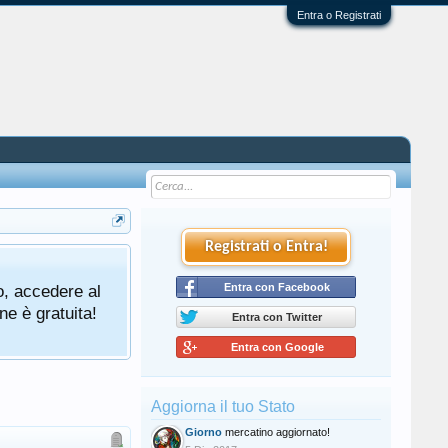
Entra o Registrati
Registrati o Entra!
o, accedere al
Entra con Facebook
ne è gratuita!
Entra con Twitter
Entra con Google
Aggiorna il tuo Stato
Giorno
mercatino aggiornato!