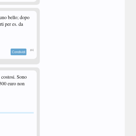
 uno bello; dopo
ti per es. da
#4
Condividi
 costosi. Sono
 300 euro non