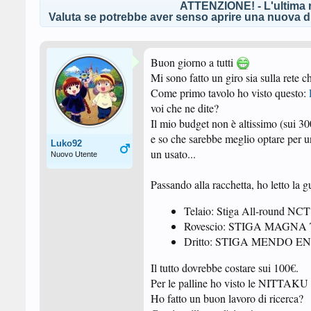
ATTENZIONE! - L'ultima r
Valuta se potrebbe aver senso aprire una nuova di
Buon giorno a tutti
Mi sono fatto un giro sia sulla rete c
Come primo tavolo ho visto questo:
voi che ne dite?
Il mio budget non è altissimo (sui 3
e so che sarebbe meglio optare per un
Luko92
un usato...
Nuovo Utente
Passando alla racchetta, ho letto la 
Telaio: Stiga All-round NCT
Rovescio: STIGA MAGNA 
Dritto: STIGA MENDO E
Il tutto dovrebbe costare sui 100€.
Per le palline ho visto le NITTAK
Ho fatto un buon lavoro di ricerca?