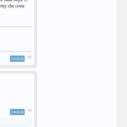
play che costa
#2
Condividi
#3
Condividi