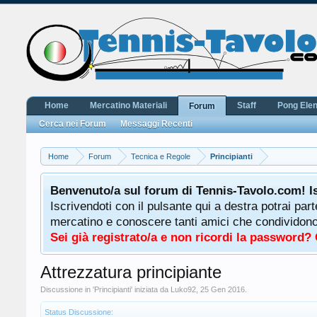
Home
Mercatino Materiali
Staff
Pong Ele
Forum
Cerca nei Forum
Messaggi Recenti
Home
Forum
Tecnica e Regole
Principianti
Benvenuto/a sul forum di Tennis-Tavolo.com! I
Iscrivendoti con il pulsante qui a destra potrai par
mercatino e conoscere tanti amici che condividono l
Sei già registrato/a e non ricordi la password?
Attrezzatura principiante
Discussione in '
Principianti
' iniziata da
Luko92
,
25 Gen 2016
.
Status Discussione: