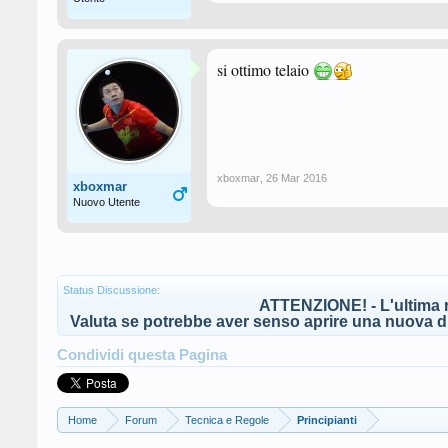
si ottimo telaio
xboxmar
,
26 Mar 2016
xboxmar
Nuovo Utente
Status Discussione:
ATTENZIONE! - L'ultima r
Valuta se potrebbe aver senso aprire una nuova di
Condividi questa Pagina
Home
Forum
Tecnica e Regole
Principianti