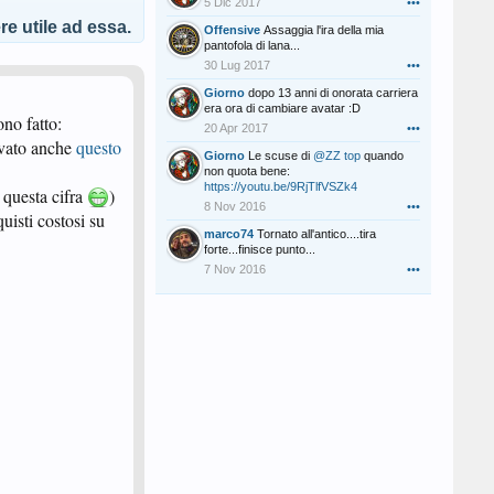
5 Dic 2017
•••
e utile ad essa.
Offensive
Assaggia l'ira della mia
pantofola di lana...
30 Lug 2017
•••
Giorno
dopo 13 anni di onorata carriera
era ora di cambiare avatar :D
ono fatto:
20 Apr 2017
•••
rovato anche
questo
Giorno
Le scuse di
@ZZ top
quando
non quota bene:
https://youtu.be/9RjTlfVSZk4
 questa cifra
)
8 Nov 2016
•••
uisti costosi su
marco74
Tornato all'antico....tira
forte...finisce punto...
7 Nov 2016
•••