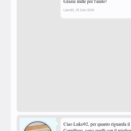
Grazie mille per l'aiuto!
Luko92
,
25 Gen 2016
Ciao Luko92, per quanto riguarda il t
Cornilleau, sono quelli con il miglior