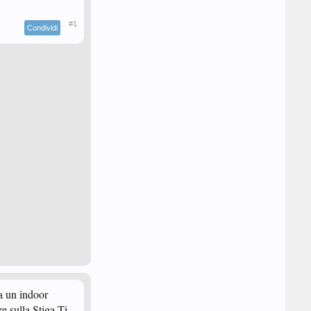
#1
Condividi
va un indoor
re sulla Stiga Ti