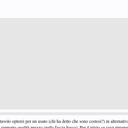
avolo opterei per un usato (chi ha detto che sono costosi?) in alternati
 rapporto qualità prezzo (nella fascia bassa). Per il telaio se vuoi rimane