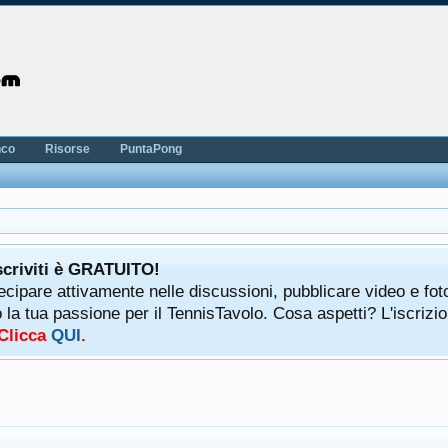
nco
Risorse
PuntaPong
scriviti è GRATUITO!
tecipare attivamente nelle discussioni, pubblicare video e fot
a tua passione per il TennisTavolo. Cosa aspetti? L'iscrizio
 Clicca
QUI
.