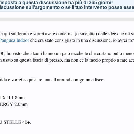
isposta a questa discussione ha più di 365 giorni!
scussione sull'argomento o se il tuo intervento possa esser
he qui sul forum e vorrei avere conferma (o smentita) delle idee che mi s
Panguea Indoor
che era stato consigliato in una discussione, io avrei t
00€, ho visto che alcuni hanno un paio racchette che costano più o meno
 usato su questa fascia di prezzo, ma non ce la faccio proprio a fare acq
guida e vorrei acquistare una all around con gomme lisce:
TX II 1.8mm
NERGY 2.0mm
U 3 STELLE 40+.