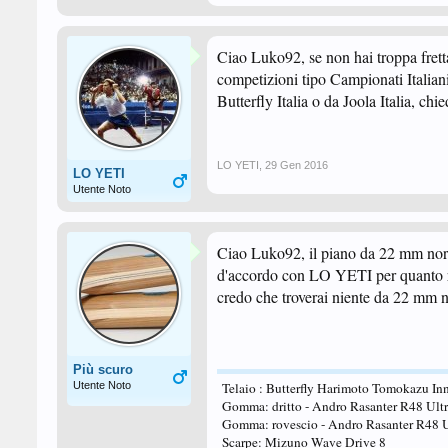
Ciao Luko92, se non hai troppa frett
competizioni tipo Campionati Italiani,
Butterfly Italia o da Joola Italia, chie
LO YETI
,
29 Gen 2016
LO YETI
Utente Noto
Ciao Luko92, il piano da 22 mm norm
d'accordo con LO YETI per quanto rig
credo che troverai niente da 22 mm 
Più scuro
Utente Noto
Telaio : Butterfly Harimoto Tomokazu Inn
Gomma: dritto - Andro Rasanter R48 Ult
Gomma: rovescio - Andro Rasanter R48 
Scarpe: Mizuno Wave Drive 8