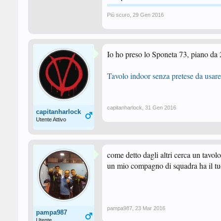
Più scuro
,
29 Gen 2016
Io ho preso lo Sponeta 73, piano da 2
Tavolo indoor senza pretese da usare
capitanharlock
,
31 Gen 2016
capitanharlock
Utente Attivo
come detto dagli altri cerca un tavol
un mio compagno di squadra ha il tu
pampa987
,
23 Mar 2016
pampa987
Utente