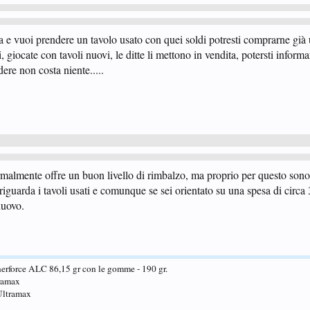
a e vuoi prendere un tavolo usato con quei soldi potresti comprarne già
 giocate con tavoli nuovi, le ditte li mettono in vendita, potersti informar
dere non costa niente.....
almente offre un buon livello di rimbalzo, ma proprio per questo sono
uarda i tavoli usati e comunque se sei orientato su una spesa di circa
nuovo.
erforce ALC 86,15 gr con le gomme - 190 gr.
ramax
Ultramax