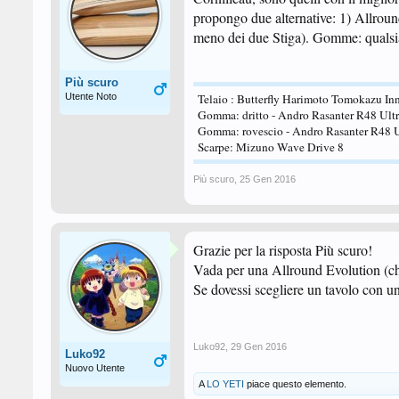
propongo due alternative: 1) Allroun
meno dei due Stiga). Gomme: qualsiasi
Più scuro
Utente Noto
Telaio : Butterfly Harimoto Tomokazu Inn
Gomma: dritto - Andro Rasanter R48 Ult
Gomma: rovescio - Andro Rasanter R48 
Scarpe: Mizuno Wave Drive 8
Più scuro
,
25 Gen 2016
Grazie per la risposta Più scuro!
Vada per una Allround Evolution (ch
Se dovessi scegliere un tavolo con u
Luko92
,
29 Gen 2016
Luko92
Nuovo Utente
A
LO YETI
piace questo elemento.