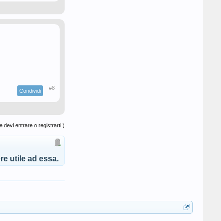
#8
Condividi
 devi entrare o registrarti.)
e utile ad essa.