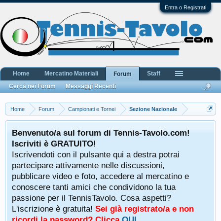
Entra o Registrati
Home
Mercatino Materiali
Staff
Forum
Cerca nei Forum
Messaggi Recenti
Home
Forum
Campionati e Tornei
Sezione Nazionale
Benvenuto/a sul forum di Tennis-Tavolo.com!
Iscriviti è GRATUITO!
Iscrivendoti con il pulsante qui a destra potrai
partecipare attivamente nelle discussioni,
pubblicare video e foto, accedere al mercatino e
conoscere tanti amici che condividono la tua
passione per il TennisTavolo. Cosa aspetti?
L'iscrizione è gratuita!
Sei già registrato/a e non
ricordi la password? Clicca
QUI
.