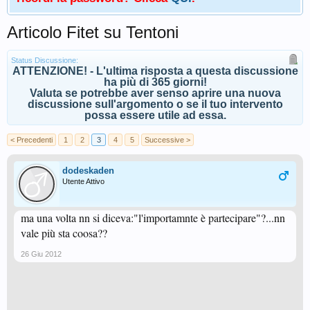
Articolo Fitet su Tentoni
Status Discussione:
ATTENZIONE! - L'ultima risposta a questa discussione
ha più di 365 giorni!
Valuta se potrebbe aver senso aprire una nuova
discussione sull'argomento o se il tuo intervento
possa essere utile ad essa.
< Precedenti
1
2
3
4
5
Successive >
dodeskaden
Utente Attivo
ma una volta nn si diceva:"l'importamnte è partecipare"?...nn
vale più sta coosa??
26 Giu 2012