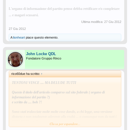
L'organo di informazione del partito penso debba rettificare e/o completare
... e magari scusarsi.
Ultima modifica:
27 Giu 2012
27 Giu 2012
A
lionheart
piace questo elemento.
John Locke QDL
Fondatore Gruppo Rinco
rico60due ha scritto:
↑
TENTONI VINCE .... MA DELUDE TUTTI
Questo il titolo dell'articolo comparso sul sito federale ( organo di
informazione del partito ?)
e scritto da .... boh ?!
Sono stati tralasciate molte molte cose dando, a chi legge, una versione
distorta e non totalmente aderente alla realtà ... o comunque non da tutti i
PRESENTI condivisa.
Clicca per espandere...
Secondo me ledendo anche l'immagine del TENTONI stesso.