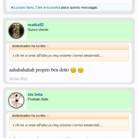
A
Luciano Ilario
,
Ciiek
e
lucaseba
piace questo messaggio.
mattia92
Nuovo Utente
dodeskaden ha scritto:
↑
x chi nn si sente all'altezza cmq esistono i tornei amatoriali....
aahahahahah proprio ben detto
26 Giu 2012
eta beta
Pnaftalin Balls
dodeskaden ha scritto:
↑
x chi nn si sente all'altezza cmq esistono i tornei amatoriali....