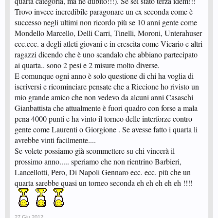
quarta categoria, ma ne dubito!!!). Se sei stato terza idem!!!
Trovo invece incredibile paragonare un ex seconda come è
successo negli ultimi non ricordo più se 10 anni gente come
Mondello Marcello, Delli Carri, Tinelli, Moroni, Unterahuser
ecc.ecc. a degli atleti giovani e in crescita come Vicario e altri
ragazzi dicendo che è uno scandalo che abbiano partecipato
ai quarta.. sono 2 pesi e 2 misure molto diverse.
E comunque ogni anno è solo questione di chi ha voglia di
iscriversi e ricominciare pensate che a Riccione ho rivisto un
mio grande amico che non vedevo da alcuni anni Casaschi
Gianbattista che attualmente è fuori quadro con forse a mala
pena 4000 punti e ha vinto il torneo delle interforze contro
gente come Laurenti o Giorgione . Se avesse fatto i quarta li
avrebbe vinti facilmente....
Se volete possiamo già scommettere su chi vincerà il
prossimo anno..... speriamo che non rientrino Barbieri,
Lancellotti, Pero, Di Napoli Gennaro ecc. ecc. più che un
quarta sarebbe quasi un torneo seconda eh eh eh eh eh !!!!
27 Giu 2012