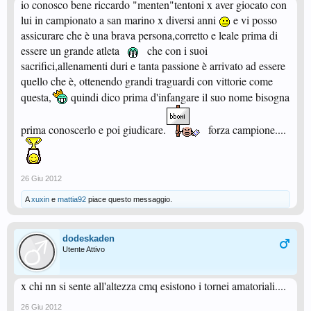
io conosco bene riccardo "menten"tentoni x aver giocato con
lui in campionato a san marino x diversi anni
e vi posso
assicurare che è una brava persona,corretto e leale prima di
essere un grande atleta
che con i suoi
sacrifici,allenamenti duri e tanta passione è arrivato ad essere
quello che è, ottenendo grandi traguardi con vittorie come
questa,
quindi dico prima d'infangare il suo nome bisogna
prima conoscerlo e poi giudicare.
forza campione....
26 Giu 2012
A
xuxin
e
mattia92
piace questo messaggio.
dodeskaden
Utente Attivo
x chi nn si sente all'altezza cmq esistono i tornei amatoriali....
26 Giu 2012