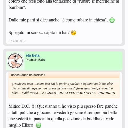
coloro che resistono alla tentazione di "rubare le merendine ai
bambini".
Dalle mie parti si dice anche "è come rubare in chiesa".
Spiegato mi sono... capito mi hai?
27 Giu 2012
eta beta
Pnaftalin Balls
dodeskaden ha scritto:
↑
grande eta beta.....come ben sai io parlo x parlare e ognuno ha le sue idee
degne tutte di rispetto...nn mi permetteri mai di farne questioni personali o
altro....ti abbraccio.....e ti MINACCIO:CI VEDREMO NEI 5A...HIIHIIIIIHI
Mitico D.C. !!! Quest'anno ti ho visto più spesso fare panche
a tutti più che a giocare.. e vederti giocare è sempre più bello
che vederti in panca: in quella posizione da buddha ci vedo
meglio Eliseo!