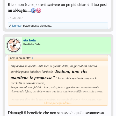
Rico, non è che potresti scrivere un po più chiaro? Il tuo post
TENTONI NON HA DELUSO TUTTI ... e, fino a prova contraria e per
mi abbaglia....
ciò che mi è stato raccontato da più persone, io sono con lui.
27 Giu 2012
L'organo di informazione del partito penso debba rettificare e/o completare
... e magari scusarsi.
A
lionheart
piace questo elemento.
eta beta
Pnaftalin Balls
anxun ha scritto:
↑
Ragionavo su questo...alla luce di quanto detto, un giornalista diverso
Tentoni, uno che
avrebbe potuto intitolare l'articolo "
mantiene le promesse"
(che sarebbe quella di rompere la
racchetta in caso di vittoria).
Senza dire alcuna falsità o interpretazione soggettiva ma semplicemente
riportando i fatti, avrebbe messo una luce totalmente differente sulla storia.
Questo per dire che la stessa notizia, a seconda di come viene scritta, può
Clicca per espandere...
indirizzare il lettore in direzioni totalmente opposte.
Ma la realtà è che un "giornalista" di un organo ufficiale non dovrebbe
Diamogli il beneficio che non sapesse di quella scommessa
indirizzare il lettore ma semplicemente informarlo.