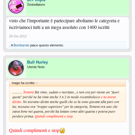
Sminellatore
visto che l'importante è partecipare aboliamo le categoria e
iscriviamoci tutti a un mega assoluto con 1400 iscritti
26 Giu 2012
A
Bombarolo
piace questo elemento.
Bull Hurley
Utente Noto
mago ha scritto:
↑
...........
Tentoni
Ha vinto, sudato e meritato...e non era per niente un "fuori
quota" perchè ne ha vinte anche 3 a 2 in modo rocambolesco
e ne aveva
diritto
. Ne avevano diritto anche quelli che se la sono giocata alla pari con
lui, nessuno era "troppo superiore" per la categoria, Tentoni era uno che
stava bene nei quarta, perchè ha lottato come altri quarta e poteva pure
perdere prima.
Quindi complimenti e stop
.
Quindi complimenti e stop