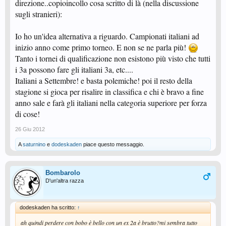
direzione..copioincollo cosa scritto di là (nella discussione
sugli stranieri):
Io ho un'idea alternativa a riguardo. Campionati italiani ad
inizio anno come primo torneo. E non se ne parla più!
Tanto i tornei di qualificazione non esistono più visto che tutti
i 3a possono fare gli italiani 3a, etc....
Italiani a Settembre! e basta polemiche! poi il resto della
stagione si gioca per risalire in classifica e chi è bravo a fine
anno sale e farà gli italiani nella categoria superiore per forza
di cose!
26 Giu 2012
A
saturnino
e
dodeskaden
piace questo messaggio.
Bombarolo
D'un'altra razza
dodeskaden ha scritto:
↑
ah quindi perdere con bobo è bello con un ex 2a è brutto?mi sembra tutto