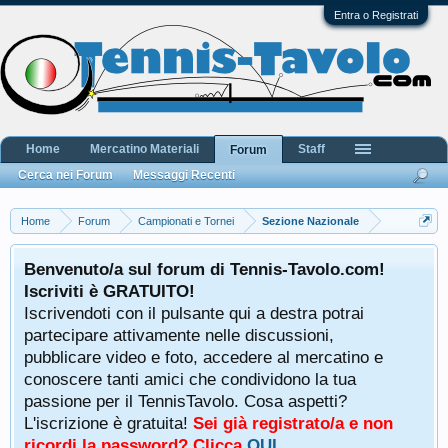
Entra o Registrati
Home
Mercatino Materiali
Staff
Forum
Cerca nei Forum
Messaggi Recenti
Home
Forum
Campionati e Tornei
Sezione Nazionale
Benvenuto/a sul forum di Tennis-Tavolo.com!
Iscriviti è GRATUITO!
Iscrivendoti con il pulsante qui a destra potrai
partecipare attivamente nelle discussioni,
pubblicare video e foto, accedere al mercatino e
conoscere tanti amici che condividono la tua
passione per il TennisTavolo. Cosa aspetti?
L'iscrizione è gratuita!
Sei già registrato/a e non
ricordi la password? Clicca
QUI
.