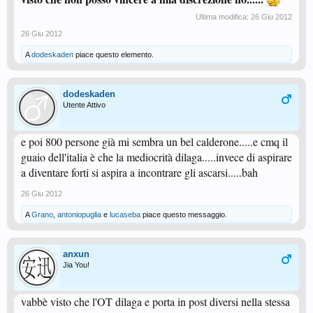
Ultima modifica:
26 Giu 2012
26 Giu 2012
A
dodeskaden
piace questo elemento.
dodeskaden
Utente Attivo
e poi 800 persone già mi sembra un bel calderone.....e cmq il
guaio dell'italia è che la mediocrità dilaga.....invece di aspirare
a diventare forti si aspira a incontrare gli ascarsi.....bah
26 Giu 2012
A
Grano
,
antoniopuglia
e
lucaseba
piace questo messaggio.
anxun
Jia You!
vabbè visto che l'OT dilaga e porta in post diversi nella stessa