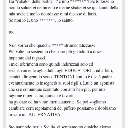
Ha "rubato" delle partite" ? è uno ******* ? Se lo fosse io
non lo saluterei nemmeno e me ne sbatterei se qualcuno della
mia società me lo ricordasse o mi dicesse di farlo.
Se non lo è, uno *******, lo saluto.
PS
Non vorrei che qualche ***** strumentalizzasse.
Più volte ho sostenuto che sono più gli adulti a dover
imparare dai ragazzi.
i miei riferimenti sono quindi indirizzati solo ed
esclusivamente agli adulti, agli EDUCATORI .. ed arbitri,
tecnici, dirigenti lo sono. TENTONI non lo è ( se è padre
eventualmente lo insegnerà ai suoi figli ). Lui è un agonista
che si è comunque scontrato con altri ben più, per una
ragione o per l'altra, quotati e favoriti.
ha giocato ed ha vinto meritatamente. Se poi vogliamo
cambiare certi regolamenti del piffero possiamo e dobbiamo
trovare un' ALTERNATIVA.
Sto partendo per la Sicilia, ci sentiamo tra qualche giorno.