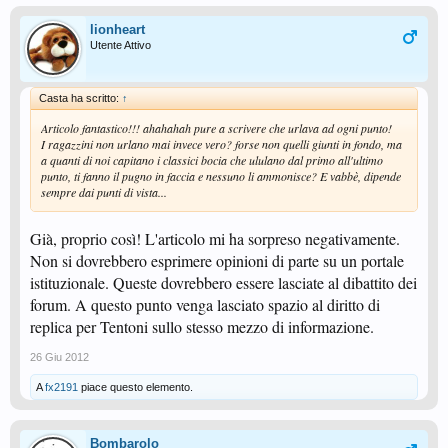
lionheart
Utente Attivo
Casta ha scritto:
↑
Articolo fantastico!!! ahahahah pure a scrivere che urlava ad ogni punto!
I ragazzini non urlano mai invece vero? forse non quelli giunti in fondo, ma
a quanti di noi capitano i classici bocia che ululano dal primo all'ultimo
punto, ti fanno il pugno in faccia e nessuno li ammonisce? E vabbè, dipende
sempre dai punti di vista...
Già, proprio così! L'articolo mi ha sorpreso negativamente.
Non si dovrebbero esprimere opinioni di parte su un portale
istituzionale. Queste dovrebbero essere lasciate al dibattito dei
forum. A questo punto venga lasciato spazio al diritto di
replica per Tentoni sullo stesso mezzo di informazione.
26 Giu 2012
A
fx2191
piace questo elemento.
Bombarolo