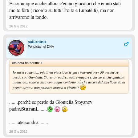
E comunque anche allora c'erano giocatori che erano stati
molto forti ( ricordo su tutti Troilo e Lupatelli), ma non
arrivarono in fondo.
26 Giu 2012
saturnino
Pongista nel DNA
eta beta ha scritto:
↑
Io sarei contento.. infatti mi piacciono le gare veterani over 50 perchè se
perdo con Giontella, Stoyanov padre.. ecc. e magari ci faccio anche qualche
punticino.. vado a casa comunque contento più che uscire dal tabellone 4a al
primo turno o non passare manco o girone!!
.......perchè se perdo da Giontella,Stoyanov
Sturani
padre,
........
.......alessandro........
26 Giu 2012