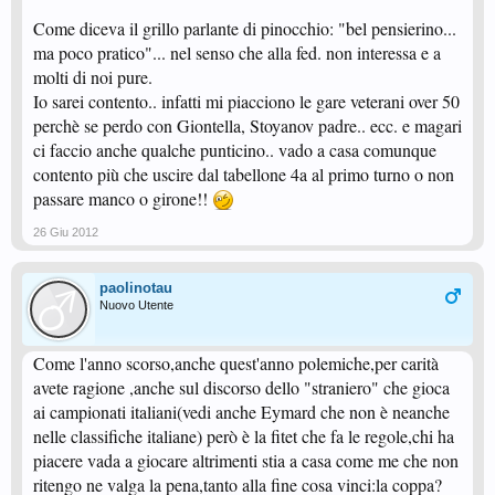
Come diceva il grillo parlante di pinocchio: "bel pensierino...
ma poco pratico"... nel senso che alla fed. non interessa e a
molti di noi pure.
Io sarei contento.. infatti mi piacciono le gare veterani over 50
perchè se perdo con Giontella, Stoyanov padre.. ecc. e magari
ci faccio anche qualche punticino.. vado a casa comunque
contento più che uscire dal tabellone 4a al primo turno o non
passare manco o girone!!
26 Giu 2012
paolinotau
Nuovo Utente
Come l'anno scorso,anche quest'anno polemiche,per carità
avete ragione ,anche sul discorso dello "straniero" che gioca
ai campionati italiani(vedi anche Eymard che non è neanche
nelle classifiche italiane) però è la fitet che fa le regole,chi ha
piacere vada a giocare altrimenti stia a casa come me che non
ritengo ne valga la pena,tanto alla fine cosa vinci:la coppa?