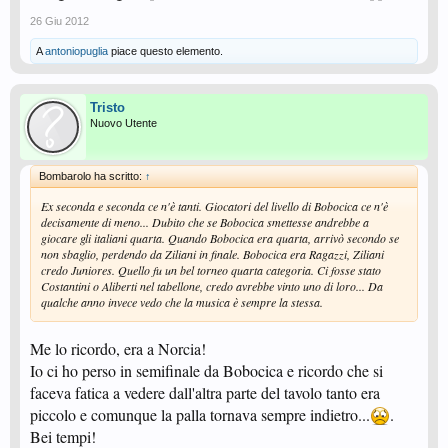
26 Giu 2012
A
antoniopuglia
piace questo elemento.
Tristo
Nuovo Utente
Bombarolo ha scritto:
↑
Ex seconda e seconda ce n'è tanti. Giocatori del livello di Bobocica ce n'è
decisamente di meno... Dubito che se Bobocica smettesse andrebbe a
giocare gli italiani quarta. Quando Bobocica era quarta, arrivò secondo se
non sbaglio, perdendo da Ziliani in finale. Bobocica era Ragazzi, Ziliani
credo Juniores. Quello fu un bel torneo quarta categoria. Ci fosse stato
Costantini o Aliberti nel tabellone, credo avrebbe vinto uno di loro... Da
qualche anno invece vedo che la musica è sempre la stessa.
Me lo ricordo, era a Norcia!
Io ci ho perso in semifinale da Bobocica e ricordo che si
faceva fatica a vedere dall'altra parte del tavolo tanto era
piccolo e comunque la palla tornava sempre indietro...
.
Bei tempi!