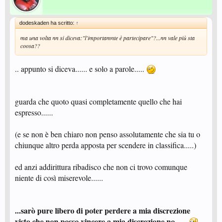
dodeskaden ha scritto:
↑
ma una volta nn si diceva:"l'importamnte è partecipare"?...nn vale più sta
coosa??
.. appunto si diceva...... e solo a parole.....
guarda che quoto quasi completamente quello che hai
espresso......
(e se non è ben chiaro non penso assolutamente che sia tu o
chiunque altro perda apposta per scendere in classifica.....)
ed anzi addirittura ribadisco che non ci trovo comunque
niente di così miserevole......
...sarò pure libero di poter perdere a mia discrezione
visto che non posso vincere a mia discrezione no......