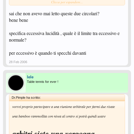
Clicca per espandere...
http://www.fitet.org/fitet/articolo.asp?id=1020
sai che non avevo mai letto queste due circolari?
ci sono i vari comunicati.
bene bene
Certo che andare a controllare la lucidità di una gomma che di fatto è lucida
per sua natura è indice della confusione che regna nel settore arbitrale e
federale sulle puntinate...
specifica eccessiva lucidità , quale è il limite tra eccessivo e
normale?
per eccessivo è quando ti specchi davanti
28 Feb 2006
lele
Table tennis for ever !
Dr.Pimple ha scritto:
vorrei proprio partecipare a una riunione arbitrale per farmi due risate
una bamboo rammollita con nivea al centro si potrà quindi usare
arbitri siete una vergogna