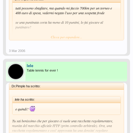
tutti possono sbagliare, ma quando mi faccio 700km per un torneo e
400 euro di spesa, vedermi negato l'uso per una sospetta frode
se una puntinata corta ha meno di 10 puntini, lo fai giocare al
puntinaro?
/quote]
Clicca per espandere...
Il regolamento (art. 2.4.3.1. Lois du tennis de table) prevede che i
Clicca per espandere...
puntini vengano ripartiti uniformemente su una faccia della racchetta
3 Mar 2006
con una densita' di almeno 10 e non piu' di 30 al cm2. E quindi....
e quindi?
lele
Table tennis for ever !
Dr.Pimple ha scritto:
lele ha scritto:
e quindi?
Tu sai benissimo che per giocare ci vuole una racchetta regolamentare,
munita del marchio ufficiale ITTF (prim controllo arbitrale). Ora, una
racchetta regolamentare e cosi' approvata ha una densita' regolare