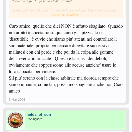
"deve avere per forza la racchetta trattata"
prima mi incazz4v0 adesso sto inziando a farmi due risate (in faccia e alle
Clicca per espandere...
spalle di chi ho appena spedito fuori dal tabellone), ma la paura di subire un
torto arbitrale è sempre viva
Caro amico, quello che dici NON è affatto sbagliato. Qunado
noi arbitri incocciamo su qualcuno gia' pizzicato o
'discutibile', è ovvio che siamo piu' attenti nel controllare il
suo materiale, proprio per cercare di evitare successivi
malintesi con chi perde e che poi da la colpa alle gomme
dell'avversario truccate ! Questa è la scusa dei deboli,
ovviamente che sopperiscono alle accuse anziche' usare le
loro capacita' per vincere.
Sii piu' sereno con la classe arbitrale ma ricorda sempre che
siamo umani e, come tali, possiamo sbagliare anche noi. Ciao
amico
3 Mar 2006
fields_of_sun
Consigliere