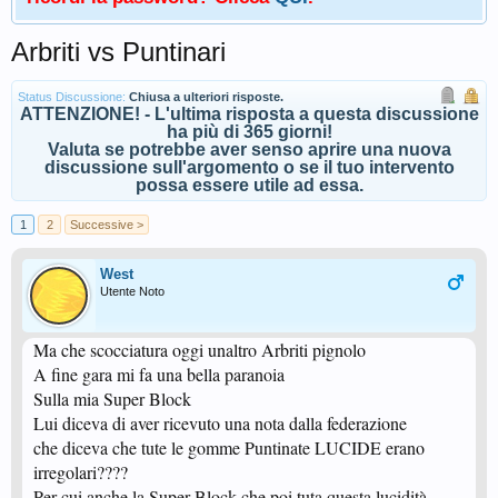
Arbriti vs Puntinari
Status Discussione:
Chiusa a ulteriori risposte.
ATTENZIONE! - L'ultima risposta a questa discussione
ha più di 365 giorni!
Valuta se potrebbe aver senso aprire una nuova
discussione sull'argomento o se il tuo intervento
possa essere utile ad essa.
1
2
Successive >
West
Utente Noto
Ma che scocciatura oggi unaltro Arbriti pignolo
A fine gara mi fa una bella paranoia
Sulla mia Super Block
Lui diceva di aver ricevuto una nota dalla federazione
che diceva che tute le gomme Puntinate LUCIDE erano
irregolari????
Per cui anche la Super Block che poi tuta questa lucidità