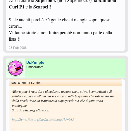
Superblok
Bambolo
Ah! Notare la
(non Superblock?), la
Curl P1
Scarpel
e la
!!!
State attenti perchè c'è gente che ci mangia sopra questi
errori...
Vi fanno storie a non finire perchè non fanno parte della
lista!!!
28 Feb 2006
Dr.Pimple
Sminellatore
sacramen ha scritto:
Allora potevi ricordare al suddetto arbitro che tra i vari comunicati agli
arbitri c'è pure quello in cui si elencano tutte le gomme che subiscono sin
dalla produzione un trattamento superficiale ma che di fatto sono
omologate.
Sul sito Fitet.org alla voce:
http://www.fitet.org/fitet/articolo.asp?id=983
e