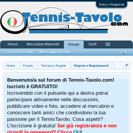
Entra o Registrati
Home
Mercatino Materiali
Staff
Forum
Cerca nei Forum
Messaggi Recenti
Home
Forum
Tecnica e Regole
Regole e Regolamenti
Benvenuto/a sul forum di Tennis-Tavolo.com!
Iscriviti è GRATUITO!
Iscrivendoti con il pulsante qui a destra potrai
partecipare attivamente nelle discussioni,
pubblicare video e foto, accedere al mercatino e
conoscere tanti amici che condividono la tua
passione per il TennisTavolo. Cosa aspetti?
L'iscrizione è gratuita!
Sei già registrato/a e non
ricordi la password? Clicca
QUI
.