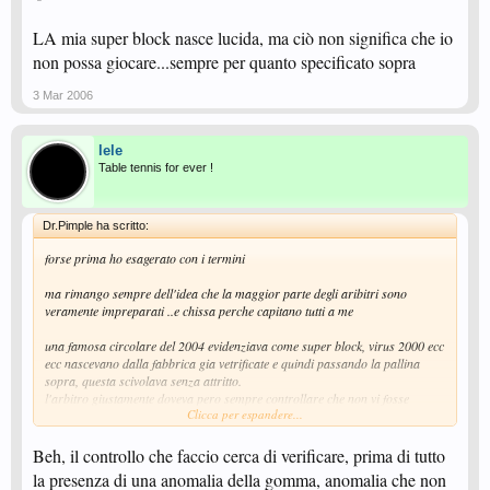
LA mia super block nasce lucida, ma ciò non significa che io
non possa giocare...sempre per quanto specificato sopra
3 Mar 2006
lele
Table tennis for ever !
Dr.Pimple ha scritto:
forse prima ho esagerato con i termini
ma rimango sempre dell'idea che la maggior parte degli aribitri sono
veramente impreparati ..e chissa perche capitano tutti a me
una famosa circolare del 2004 evidenziava come super block, virus 2000 ecc
ecc nascevano dalla fabbrica gia vetrificate e quindi passando la pallina
sopra, questa scivolava senza attritto.
l'arbitro giustamente doveva pero sempre controllare che non vi fosse
Clicca per espandere...
materiale estraneo e che la gomma non fosse eccessivamente lucida
attenzione, viene specificato "
eccessivamente lucida
"
Beh, il controllo che faccio cerca di verificare, prima di tutto
la presenza di una anomalia della gomma, anomalia che non
Lele, visto che sei aribitro federale, mi saperesti dare una quantificazione di