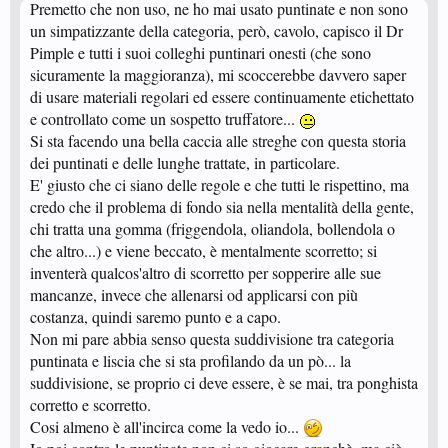
Premetto che non uso, ne ho mai usato puntinate e non sono
un simpatizzante della categoria, però, cavolo, capisco il Dr
Pimple e tutti i suoi colleghi puntinari onesti (che sono
sicuramente la maggioranza), mi scoccerebbe davvero saper
di usare materiali regolari ed essere continuamente etichettato
e controllato come un sospetto truffatore...
Si sta facendo una bella caccia alle streghe con questa storia
dei puntinati e delle lunghe trattate, in particolare.
E' giusto che ci siano delle regole e che tutti le rispettino, ma
credo che il problema di fondo sia nella mentalità della gente,
chi tratta una gomma (friggendola, oliandola, bollendola o
che altro...) e viene beccato, è mentalmente scorretto; si
inventerà qualcos'altro di scorretto per sopperire alle sue
mancanze, invece che allenarsi od applicarsi con più
costanza, quindi saremo punto e a capo.
Non mi pare abbia senso questa suddivisione tra categoria
puntinata e liscia che si sta profilando da un pò... la
suddivisione, se proprio ci deve essere, è se mai, tra ponghista
corretto e scorretto.
Cosi almeno è all'incirca come la vedo io...