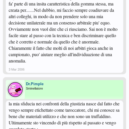
fa' parte di una insita caratteristica della gomma stessa, ma
ciò che è eccessivamente lucido?
creata per.......Nel dubbio, mi faccio sempre coadiuvare da
LA mia super block nasce lucida, ma ciò non significa che io non possa
altri colleghi, in modo da non prendere solo una mia
giocare...sempre per quanto specificato sopra
decisione unilaterale ma un consenso arbitrale piu' equo.
Ovviamente non vuol dire che ci riusciamo. Sai non è molto
facile stare al passo con la tecnica e ben discriminare quello
che è corretto e normale da quello che è anormale.
Chiaramente il fatto che molti di noi arbitri gioca anche in
campionato, puo' aiutare meglio all'individuazione di una
anomalia.
3 Mar 2006
Dr.Pimple
Sminellatore
la mia sfiducia nei confronti della giustizia nasce dal fatto che
vengo sempre etichettato come taroccatore, chi mi conosce sa
bene che materiali utilizzo e che non sono un truffaldino.
Ultimamente sto vincendo di più rispetto al passato e vengo
guardato storto :