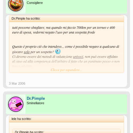
Consigliere
Dr.Pimple ha scritto:
tutti possono sbagliare, ma quando mi faccio 700km per un torneo e 400
euro di spesa, vedermi negato l'uso per una sospetta frode
Questo è proprio ciò che intendevo... come è possibile negare a qualcuno di
giocare
solo
per un sospetto?
Ci devono essere dei metodi di valutazione
univoci
, non può essere affidato
al caso od alla competenza dell'arbitro il fatto che un puntinato posso o non
possa giocare.
Clicca per espandere...
Putroppo però questo è un problema morale anche per gli arbitri, non credo
proprio che ci godano a non fare giocare della gente...
3 Mar 2006
Dr.Pimple
Sminellatore
lele ha scritto:
Dr.Pimple ha scritto: