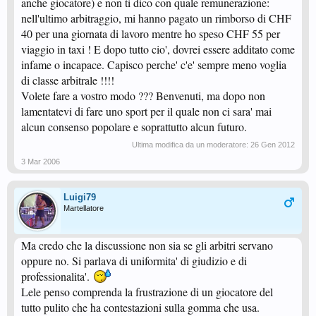
anche giocatore) e non ti dico con quale remunerazione:
nell'ultimo arbitraggio, mi hanno pagato un rimborso di CHF
40 per una giornata di lavoro mentre ho speso CHF 55 per
viaggio in taxi ! E dopo tutto cio', dovrei essere additato come
infame o incapace. Capisco perche' c'e' sempre meno voglia
di classe arbitrale !!!!
Volete fare a vostro modo ??? Benvenuti, ma dopo non
lamentatevi di fare uno sport per il quale non ci sara' mai
alcun consenso popolare e soprattutto alcun futuro.
Ultima modifica da un moderatore:
26 Gen 2012
3 Mar 2006
Luigi79
Martellatore
Ma credo che la discussione non sia se gli arbitri servano
oppure no. Si parlava di uniformita' di giudizio e di
professionalita'.
Lele penso comprenda la frustrazione di un giocatore del
tutto pulito che ha contestazioni sulla gomma che usa.