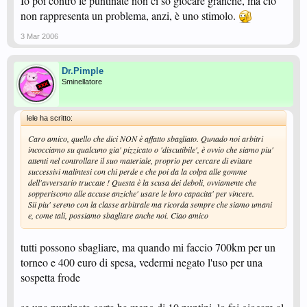
Io poi contro le puntinate non ci so giocare granchè, ma ciò
non rappresenta un problema, anzi, è uno stimolo.
3 Mar 2006
Dr.Pimple
Sminellatore
lele ha scritto:
Caro amico, quello che dici NON è affatto sbagliato. Qunado noi arbitri
incocciamo su qualcuno gia' pizzicato o 'discutibile', è ovvio che siamo piu'
attenti nel controllare il suo materiale, proprio per cercare di evitare
successivi malintesi con chi perde e che poi da la colpa alle gomme
dell'avversario truccate ! Questa è la scusa dei deboli, ovviamente che
sopperiscono alle accuse anziche' usare le loro capacita' per vincere.
Sii piu' sereno con la classe arbitrale ma ricorda sempre che siamo umani
e, come tali, possiamo sbagliare anche noi. Ciao amico
tutti possono sbagliare, ma quando mi faccio 700km per un
torneo e 400 euro di spesa, vedermi negato l'uso per una
sospetta frode