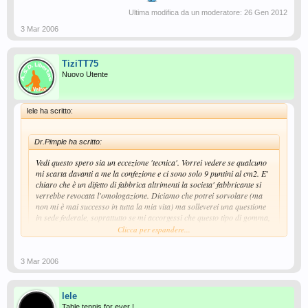
Ultima modifica da un moderatore:
26 Gen 2012
3 Mar 2006
TiziTT75
Nuovo Utente
lele ha scritto:
Dr.Pimple ha scritto:
Vedi questo spero sia un eccezione 'tecnica'. Vorrei vedere se qualcuno
mi scarta davanti a me la confezione e ci sono solo 9 puntini al cm2. E'
chiaro che è un difetto di fabbrica altrimenti la societa' fabbricante si
verrebbe revocata l'omologazione. Diciamo che potrei sorvolare (ma
non mi è mai successo in tutta la mia vita) ma solleverei una questione
in sede federale, soprattutto se mi accorgessi che questo tipo di gomma,
viene venduta normalmente con una densita' di 9 puntini al cm2
Clicca per espandere...
Questa è la normalità per molte gomme puntinate corte, hanno meno dei 10
3 Mar 2006
puntini per cm2 richiesti dal regolamento.
Come già altri hanno proposto e come ho scritto poco fa in un'altra
discussione, perchè non dare un mezzo "oggettivo" (come può essere un
lele
catagolo con campioni di tutte le gomme puntinate omologate) enon
Table tennis for ever !