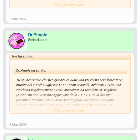
(altrimenti non verrebbe approvata dalla I.T.T.F.): se la densita' pertanto è
Clicca per espandere...
variata, cio' è causa di manipolazione (fanno eccezione leggere alterazioni
dovute all'usura). Morale: se mi presenti una racchetta con una densita'
inferiore a quanto stabilisce il regolamento, vuol dire che è successo
3 Mar 2006
qualcosa di anomalo e pertanto, personalmente, ti invito a non giocare con
quella racchetta. Chiaro ?
Dr.Pimple
Sminellatore
lele ha scritto:
Dr.Pimple ha scritto:
Tu sai benissimo che per giocare ci vuole una racchetta regolamentare,
munita del marchio ufficiale ITTF (prim controllo arbitrale). Ora, una
racchetta regolamentare e cosi' approvata ha una densita' regolare
(altrimenti non verrebbe approvata dalla I.T.T.F.): se la densita'
pertanto è variata, cio' è causa di manipolazione (fanno eccezione
leggere alterazioni dovute all'usura). Morale: se mi presenti una
racchetta con una densita' inferiore a quanto stabilisce il regolamento,
Clicca per espandere...
vuol dire che è successo qualcosa di anomalo e pertanto,
personalmente, ti invito a non giocare con quella racchetta. Chiaro ?
Clicca per espandere...
3 Mar 2006
non è cosi :