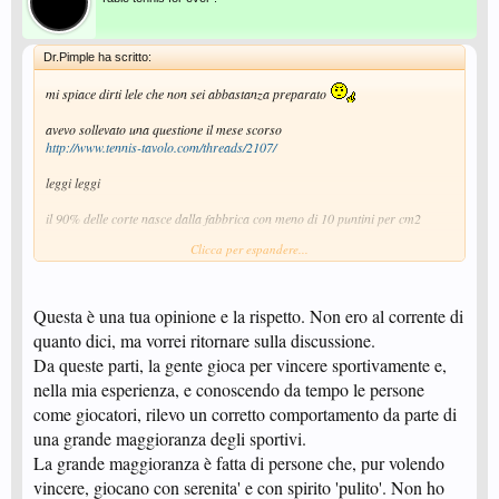
"soggettivo" come è adesso. Si parlava di "eccessiva" lucidità, si sa che
quello che è eccessivo per me può essere normale per te o viceversa, se
invece si può usare qualcosa di unificato come termine di paragone tutto
sarebbe più facile anche per voi.
Dr.Pimple ha scritto:
Modifica:
mi spiace dirti lele che non sei abbastanza preparato
Cavolo dr.Pimple mi hai preceduto...
avevo sollevato una questione il mese scorso
http://www.tennis-tavolo.com/threads/2107/
leggi leggi
il 90% delle corte nasce dalla fabbrica con meno di 10 puntini per cm2
Clicca per espandere...
sono disponibile e inoltrarti la mail originale
vedi quando poi parlo di sfiducia nei confronti degli aribtri?
Questa è una tua opinione e la rispetto. Non ero al corrente di
non me ne volere caro amico
quanto dici, ma vorrei ritornare sulla discussione.
Da queste parti, la gente gioca per vincere sportivamente e,
nella mia esperienza, e conoscendo da tempo le persone
come giocatori, rilevo un corretto comportamento da parte di
una grande maggioranza degli sportivi.
La grande maggioranza è fatta di persone che, pur volendo
vincere, giocano con serenita' e con spirito 'pulito'. Non ho