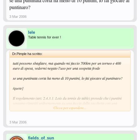
se una puntinata corta ha meno di 10 puntini, lo fai giocare al
puntinaro?
3 Mar 2006
lele
Table tennis for ever !
Dr.Pimple ha scritto:
tutti possono sbagliare, ma quando mi faccio 700km per un torneo e 400
euro di spesa, vedermi negato l'uso per una sospetta frode
se una puntinata corta ha meno di 10 puntini, lo fai giocare al puntinaro?
/quote]
Il regolamento (art. 2.4.3.1. Lois du tennis de table) prevede che i puntini
vengano ripartiti uniformemente su una faccia della racchetta con una
Clicca per espandere...
densita' di almeno 10 e non piu' di 30 al cm2. E quindi....
3 Mar 2006
fields_of_sun