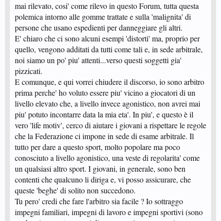
mai rilevato, cosi' come rilevo in questo Forum, tutta questa
polemica intorno alle gomme trattate e sulla 'malignita' di
persone che usano espedienti per danneggiare gli altri.
E' chiaro che ci sono alcuni esempi 'distorti' ma, proprio per
quello, vengono additati da tutti come tali e, in sede arbitrale,
noi siamo un po' piu' attenti...verso questi soggetti gia'
pizzicati.
E comunque, e qui vorrei chiudere il discorso, io sono arbitro
prima perche' ho voluto essere piu' vicino a giocatori di un
livello elevato che, a livello invece agonistico, non avrei mai
piu' potuto incontarre data la mia eta'. In piu', e questo è il
vero 'life motiv', cerco di aiutare i giovani a rispettare le regole
che la Federazione ci impone in sede di esame arbitrale. Il
tutto per dare a questo sport, molto popolare ma poco
conosciuto a livello agonistico, una veste di regolarita' come
un qualsiasi altro sport. I giovani, in generale, sono ben
contenti che qualcuno li diriga e, vi posso assicurare, che
queste 'beghe' di solito non succedono.
Tu pero' credi che fare l'arbitro sia facile ? Io sottraggo
impegni familiari, impegni di lavoro e impegni sportivi (sono