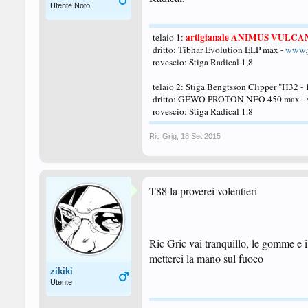
Utente Noto
artigianale ANIMUS VULCA
telaio 1:
dritto: Tibhar Evolution ELP max -
www.p
rovescio: Stiga Radical 1,8
telaio 2: Stiga Bengtsson Clipper "H32 -
dritto: GEWO PROTON NEO 450 max -
rovescio: Stiga Radical 1.8
Ric Grig
,
18 Set 2015
T88 la proverei volentieri
Ric Gric vai tranquillo, le gomme e 
metterei la mano sul fuoco
zikiki
Utente