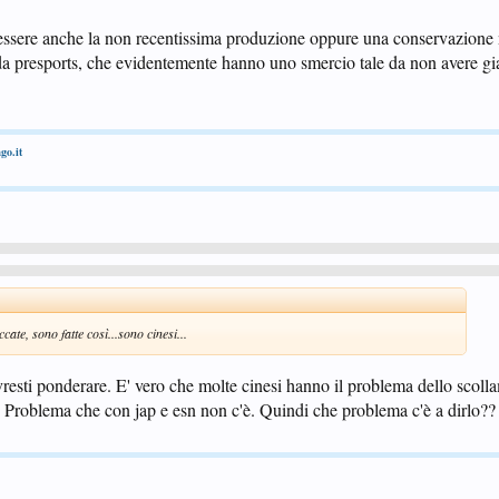
essere anche la non recentissima produzione oppure una conservazione 
da presports, che evidentemente hanno uno smercio tale da non avere gi
go.it
ate, sono fatte così...sono cinesi...
esti ponderare. E' vero che molte cinesi hanno il problema dello scoll
e. Problema che con jap e esn non c'è. Quindi che problema c'è a dirlo??