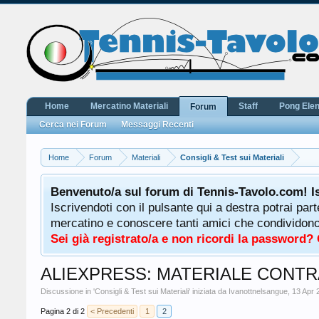
Home
Mercatino Materiali
Staff
Pong Ele
Forum
Cerca nei Forum
Messaggi Recenti
Home
Forum
Materiali
Consigli & Test sui Materiali
Benvenuto/a sul forum di Tennis-Tavolo.com! I
Iscrivendoti con il pulsante qui a destra potrai par
mercatino e conoscere tanti amici che condividono l
Sei già registrato/a e non ricordi la password?
ALIEXPRESS: MATERIALE CONTR
Discussione in '
Consigli & Test sui Materiali
' iniziata da
Ivanottnelsangue
,
13 Apr 
Pagina 2 di 2
< Precedenti
1
2