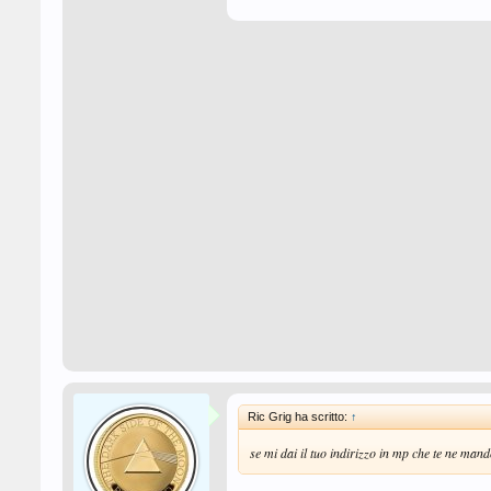
Ric Grig ha scritto:
↑
se mi dai il tuo indirizzo in mp che te ne man