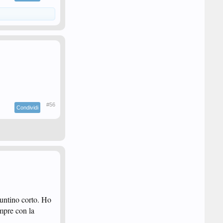
#56
Condividi
puntino corto. Ho
empre con la