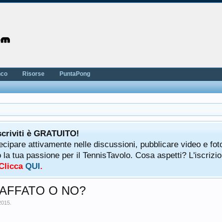
nco
Risorse
PuntaPong
scriviti è GRATUITO!
tecipare attivamente nelle discussioni, pubblicare video e fot
a tua passione per il TennisTavolo. Cosa aspetti? L'iscrizio
 Clicca
QUI
.
AFFATO O NO?
2015
.