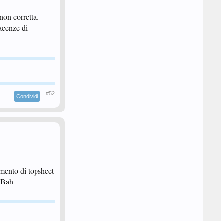
non corretta.
acenze di
#52
Condividi
amento di topsheet
 Bah...