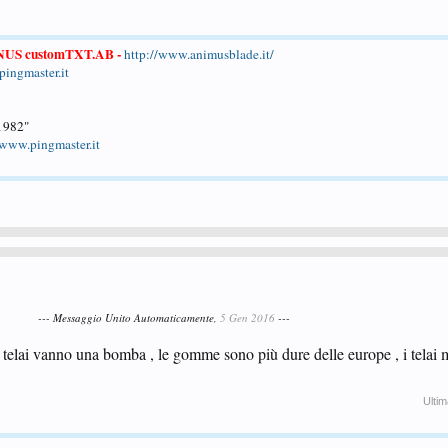
NUS customTXT.AB
-
http://www.animusblade.it/
ingmaster.it
 1982"
www.pingmaster.it
--- Messaggio Unito Automaticamente,
5 Gen 2016
---
i telai vanno una bomba , le gomme sono più dure delle europe , i telai
Ultim