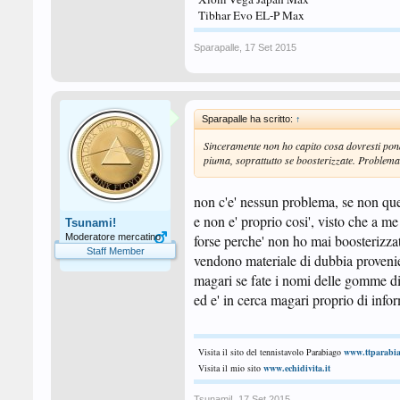
Tibhar Evo EL-P Max
Sparapalle
,
17 Set 2015
Sparapalle ha scritto:
↑
Sinceramente non ho capito cosa dovresti pond
piuma, soprattutto se boosterizzate. Problema
non c'e' nessun problema, se non quell
e non e' proprio cosi', visto che a m
Tsunami!
Moderatore mercatino
forse perche' non ho mai boosterizzato
Staff Member
vendono materiale di dubbia proveni
magari se fate i nomi delle gomme dife
ed e' in cerca magari proprio di info
Visita il sito del tennistavolo Parabiago
www.ttparabia
Visita il mio sito
www.echidivita.it
Tsunami!
,
17 Set 2015