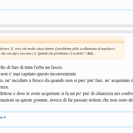
erare. E' vero che molte cinesi hanno il problema dello scollamento di topsheet e
 che con jap e esn non c'è. Quindi che problema c'è a dirlo?? Bah...
o di fare di tutta l'erba un fascio.
e non e' mai capitato questo inconveniente.
, ne' incollato a fresco da quando non si puo' piu' fare, ne' acquistato d
enza.
ttose e dove le avete acquistate si fa un po' piu' di chiarezza nei confro
rmazioni su queste gomme, invece di far passare notizie che non sono del 
go.it