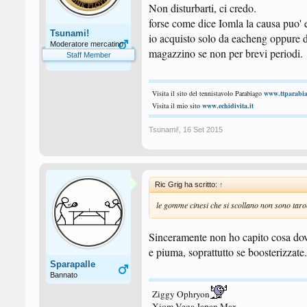
Non disturbarti, ci credo.
forse come dice Iomla la causa puo' 
Tsunami!
io acquisto solo da eacheng oppure 
Moderatore mercatino
magazzino se non per brevi periodi.
Staff Member
Visita il sito del tennistavolo Parabiago
www.ttparabia
Visita il mio sito
www.echidivita.it
Tsunami!
,
16 Set 2015
Ric Grig ha scritto:
↑
le gomme cinesi che si scollano non sono tarocc
Sinceramente non ho capito cosa dovr
e piuma, soprattutto se boosterizzat
Sparapalle
Bannato
Ziggy Ophryon
Xiom Vega Japan Max