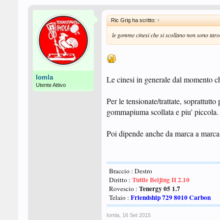
Ric Grig ha scritto:
↑
le gomme cinesi che si scollano non sono tarocc
Iomla
Le cinesi in generale dal momento ch
Utente Attivo
Per le tensionate/trattate, soprattutto 
gommapiuma scollata e piu' piccola.
Poi dipende anche da marca a marca e
Braccio : Destro
Tuttle Beijing II 2.10
Diritto :
Tenergy 05 1.7
Rovescio :
Friendship 729 8010 Carbon
Telaio :
Iomla
,
16 Set 2015