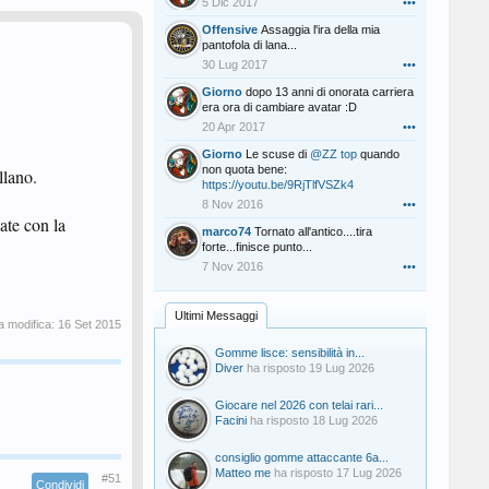
5 Dic 2017
•••
Offensive
Assaggia l'ira della mia
pantofola di lana...
30 Lug 2017
•••
Giorno
dopo 13 anni di onorata carriera
era ora di cambiare avatar :D
20 Apr 2017
•••
Giorno
Le scuse di
@ZZ top
quando
non quota bene:
llano.
https://youtu.be/9RjTlfVSZk4
8 Nov 2016
•••
late con la
marco74
Tornato all'antico....tira
forte...finisce punto...
7 Nov 2016
•••
Ultimi Messaggi
a modifica:
16 Set 2015
Gomme lisce: sensibilità in...
Diver
ha risposto
19 Lug 2026
Giocare nel 2026 con telai rari...
Facini
ha risposto
18 Lug 2026
consiglio gomme attaccante 6a...
Matteo me
ha risposto
17 Lug 2026
#51
Condividi