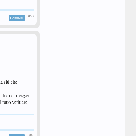
#53
Condividi
a siti che
nti di chi legge
tutto veritiere.
#54