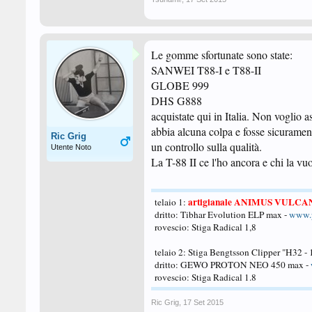
Le gomme sfortunate sono state:
SANWEI T88-I e T88-II
GLOBE 999
DHS G888
acquistate qui in Italia. Non voglio 
abbia alcuna colpa e fosse sicuramen
Ric Grig
un controllo sulla qualità.
Utente Noto
La T-88 II ce l'ho ancora e chi la vu
artigianale ANIMUS VULCA
telaio 1:
dritto: Tibhar Evolution ELP max -
www.p
rovescio: Stiga Radical 1,8
telaio 2: Stiga Bengtsson Clipper "H32 -
dritto: GEWO PROTON NEO 450 max -
rovescio: Stiga Radical 1.8
Ric Grig
,
17 Set 2015