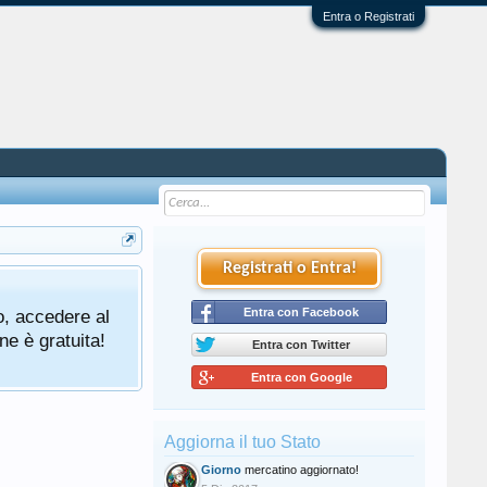
Entra o Registrati
Registrati o Entra!
o, accedere al
Entra con Facebook
ne è gratuita!
Entra con Twitter
Entra con Google
Aggiorna il tuo Stato
Giorno
mercatino aggiornato!