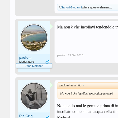
A
Sartori Giovanni
piace questo elemento.
Ma non è che incollavi tendendole t
paolom
,
17 Set 2015
paolom
Moderatore
Staff Member
paolom ha scritto:
↑
Ma non è che incollavi tendendole troppo?
Non tendo mai le gomme prima di inco
incollato con colla ad acqua della ti
Ric Grig
Radical.