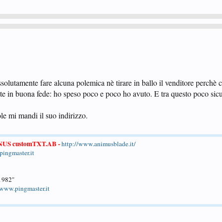
assolutamente fare alcuna polemica nè tirare in ballo il venditore perchè
te in buona fede: ho speso poco e poco ho avuto. E tra questo poco sic
ole mi mandi il suo indirizzo.
NUS customTXT.AB
-
http://www.animusblade.it/
ingmaster.it
 1982"
www.pingmaster.it