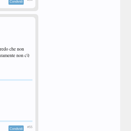
Condividi
 credo che non
uramente non c'è
#55
Condividi