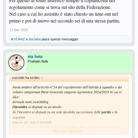
Per questo di solito inserisco sempre il copiaincolla del
regolamento come si trova sul sito della Federazione.
Nel caso a cui ho assistito è stato chiesto un time-out nel
primo e poi di nuovo nel secondo set di una stessa partita.
12 Mar 2025
A
VUAAZ
e
eta beta
piace questo messaggio.
eta beta
Pnaftalin Balls
cucciolo ha scritto:
↑
basta andare all'articolo n°24 del regolamento dell'attività a squadre e dei
relativi campionati Parte Generale stagione agonistica 2024/2025 in cui si
dice:
formula mini swaythling
l'incontro
si disputa su un tavolo.
Se l'incontro si disputa su un solo tavolola successione delle
partite
e la
seguente
Questo per tutte le formule
Sarò un cucciolo,ma conosco i regolamenti e Renaga a preso un abbaglio
Clicca per espandere...
--- Messaggio Unito Automaticamente,
11 Mar 2025
, Data originale:
11 Mar
2025
---