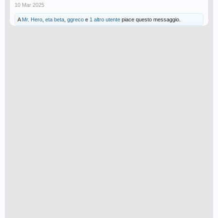
10 Mar 2025
A
Mr. Hero
,
eta beta
,
ggreco
e
1 altro utente
piace questo messaggio.