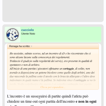
cucciolo
Utente Noto
Renaga ha scritto:
↑
Ho assistito, sabato scorso, ad un incontro di d3 e ho riscontrato che ci
sono alcune lacune sulla conoscenza dei regolamenti.
Tralascio il giudizio sulla regolarità dei servizi, ero presente in qualità di
spettatore e non di arbitro.
All'inizio di una partita i giocatori effetuano un
sorteggio
, di solito, non
avendo a disposizione un gettone bicolore come quello degli arbitri, uno dei
due nasconde la pallina sotto il tavolo con le braccia allargate e l'altro deve
indovinare in quale mano è la pallina. Se indovina vince il
sorteggio
se no lo
perde. Voglio sottolineare che questo è un semplice
sorteggio
(per questo
Clicca per espandere...
l'ho voluto evidenziare più volte) e non la conquista del servizio. Chi vince il
sorteggio
non ha automaticamente il diritto di servire per primo ma
L'incontro è un susseguirsi di partite quindi l'atleta può
semplicemente il diritto di scegliere o il tavolo oppure chi deve servire per
primo. Potrebbe anche decidere di ricevere e non di servire; oppure il campo
e non in ogni
chiedere un time-out ogni partita dell'incontro
preferito.