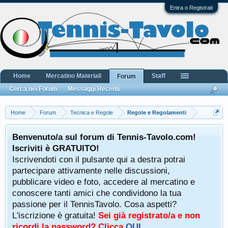
Entra o Registrati
Home
Mercatino Materiali
Staff
Forum
Cerca nei Forum
Messaggi Recenti
Home
Forum
Tecnica e Regole
Regole e Regolamenti
Benvenuto/a sul forum di Tennis-Tavolo.com!
Iscriviti è GRATUITO!
Iscrivendoti con il pulsante qui a destra potrai
partecipare attivamente nelle discussioni,
pubblicare video e foto, accedere al mercatino e
conoscere tanti amici che condividono la tua
passione per il TennisTavolo. Cosa aspetti?
L'iscrizione è gratuita!
Sei già registrato/a e non
ricordi la password? Clicca
QUI
.