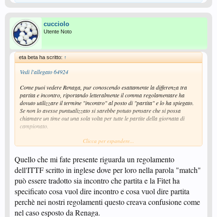
cucciolo
Utente Noto
eta beta ha scritto:
↑
Vedi l'allegato 64924
Come puoi vedere Renaga, pur conoscendo esattamente la differenza tra
partita e incontro, riportando letteralmente il comma regolamentare ha
dovuto utilizzare il termine "incontro" al posto di "partita" e lo ha spiegato.
Se non lo avesse puntualizzato si sarebbe potuto pensare che si possa
chiamare un time out una sola volta per tutte le partite della giornata di
campionato.
Clicca per espandere...
Edit:
@cucciolo
: meglio sparire piuttosto che scusarsi con Renato?
Quello che mi fate presente riguarda un regolamento
Mala tempora currunt !
dell'ITTF scritto in inglese dove per loro nella parola "match"
può essere tradotto sia incontro che partita e la Fitet ha
specificato cosa vuol dire incontro e cosa vuol dire partita
perchè nei nostri regolamenti questo creava confusione come
nel caso esposto da Renaga.