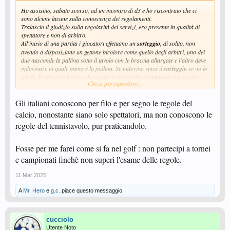
Ho assistito, sabato scorso, ad un incontro di d3 e ho riscontrato che ci
sono alcune lacune sulla conoscenza dei regolamenti.
Tralascio il giudizio sulla regolarità dei servizi, ero presente in qualità di
spettatore e non di arbitro.
All'inizio di una partita i giocatori effetuano un
sorteggio
, di solito, non
avendo a disposizione un gettone bicolore come quello degli arbitri, uno dei
due nasconde la pallina sotto il tavolo con le braccia allargate e l'altro deve
indovinare in quale mano è la pallina. Se indovina vince il
sorteggio
se no lo
perde. Voglio sottolineare che questo è un semplice
sorteggio
(per questo
Clicca per espandere...
l'ho voluto evidenziare più volte) e non la conquista del servizio. Chi vince il
sorteggio
non ha automaticamente il diritto di servire per primo ma
Gli italiani conoscono per filo e per segno le regole del
semplicemente il diritto di scegliere o il tavolo oppure chi deve servire per
primo. Potrebbe anche decidere di ricevere e non di servire; oppure il campo
calcio, nonostante siano solo spettatori, ma non conoscono le
preferito.
regole del tennistavolo, pur praticandolo.
Di seguito il regolamento relativo:
13. La Scelta del Servizio, della Risposta e del Campo.
13.1 - Il diritto di scegliere l’ordine iniziale di servizio, di risposta ed il
Fosse per me farei come si fa nel golf : non partecipi a tornei
campo deve essere deciso per sorteggio, e il vincitore può scegliere di servire
e campionati finchè non superi l'esame delle regole.
o ricevere per primo o di iniziare in un determinato campo.
11 Mar 2025
L'uso del time out:
Si può richiedere un time out una sola volta durante l'incontro (e per
A
Mr. Hero
e
g.c.
piace questo messaggio.
"incontro" si intende l'intera partita contro lo stesso avversario e non il
semplice set).
Infatti il capitano di una delle due squadre ha chiesto un time out nel primo e
poi di nuovo nel secondo set. Alla mia domanda: "ma non l'avevi già chiesto
cucciolo
prima il time out? mi ha risposto che "si l'aveva chiesto
ma nel set
Utente Noto