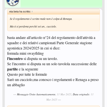
precendente e non in questo."
Vedi copiaincolla del regolamento:
4.4- Intervalli
4.4.2.- Un giocatore, o coppia, può chiedere un “time-out” di non oltre un
eta beta ha scritto:
↑
minuto durante l’incontro.
...in una gara a squadre, la richiesta di time-out può essere fatta dal
Se il regolamento è scritto male non è colpa di Renaga.
giocatore o dalla coppia o dal capitano della squadra.
4.4.2.2. - Se un giocatore o una coppia e la persona designata a dare
Ma ti si perdona perché sei un.. cucciolo.
consigli o il capitano non sono d’accordo sul chiedere il time-out, la
decisione definitiva sarà presa dal giocatore o coppia in una gara
individuale e
dal capitano in una gara a squadre.
basta andare all'articolo n°24 del regolamento dell'attività a
4.4.2.3. - La richiesta di time-out,
che può essere fatta solo a gioco fermo
,
squadre e dei relativi campionati Parte Generale stagione
deve essere segnalata con una “T” fatta con le mani dal richiedente.
agonistica 2024/2025 in cui si dice:
formula mini swaythling
l'incontro
si disputa su un tavolo.
Se l'incontro si disputa su un solo tavolola successione delle
partite
e la seguente
Questo per tutte le formule
Sarò un cucciolo,ma conosco i regolamenti e Renaga a preso
un abbaglio
--- Messaggio Unito Automaticamente,
11 Mar 2025
, Data originale:
11
Mar 2025
---