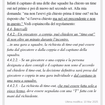
Infatti il capitano di una delle due squadre ha chiesto un time
out nel primo e poi di nuovo nel secondo set. Alla mia
domanda: "ma non l'avevi già chiesto prima il time out? mi ha
risposto che "si l'aveva chiesto
ma nel set precendente e non
in questo."
Vedi copiaincolla del regolamento:
4.4- Intervalli
4.4.2.- Un giocatore, o coppia, può chiedere un “time-out”
di non oltre un minuto durante l’incontro.
...in una gara a squadre, la richiesta di time-out può essere
fatta dal giocatore o dalla coppia o dal capitano della
squadra.
4.4.2.2. - Se un giocatore o una coppia e la persona
designata a dare consigli o il capitano non sono d’accordo
sul chiedere il time-out, la decisione definitiva sarà presa dal
giocatore o coppia in una gara individuale e
dal capitano in
una gara a squadre.
4.4.2.3. - La richiesta di time-out,
che può essere fatta solo a
gioco fermo
, deve essere segnalata con una “T” fatta con le
mani dal richiedente.
Ultima modifica:
10 Mar 2025