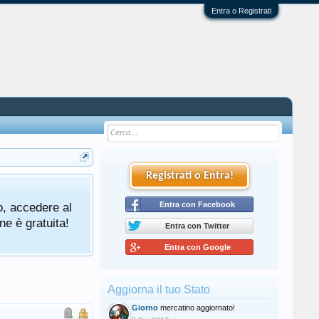
Entra o Registrati
Registrati o Entra!
o, accedere al
Entra con Facebook
ne è gratuita!
Entra con Twitter
Entra con Google
Aggiorna il tuo Stato
Giorno
mercatino aggiornato!