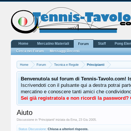
Home
Mercatino Materiali
Staff
Pong Ele
Forum
Cerca nei Forum
Messaggi Recenti
Home
Forum
Tecnica e Regole
Principianti
Benvenuto/a sul forum di Tennis-Tavolo.com! I
Iscrivendoti con il pulsante qui a destra potrai par
mercatino e conoscere tanti amici che condividono l
Sei già registrato/a e non ricordi la password?
Aiuto
Discussione in '
Principianti
' iniziata da
Ema
,
23 Giu 2005
.
Status Discussione:
Chiusa a ulteriori risposte.