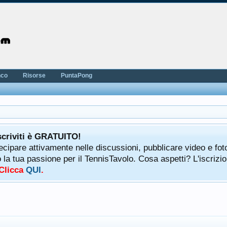
nco
Risorse
PuntaPong
scriviti è GRATUITO!
tecipare attivamente nelle discussioni, pubblicare video e fot
a tua passione per il TennisTavolo. Cosa aspetti? L'iscrizio
 Clicca
QUI
.