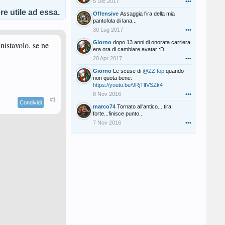
5 Dic 2017
•••
e utile ad essa.
Offensive
Assaggia l'ira della mia
pantofola di lana...
30 Lug 2017
•••
Giorno
dopo 13 anni di onorata carriera
nistavolo. se ne
era ora di cambiare avatar :D
20 Apr 2017
•••
Giorno
Le scuse di
@ZZ top
quando
non quota bene:
https://youtu.be/9RjTlfVSZk4
8 Nov 2016
•••
#1
Condividi
marco74
Tornato all'antico....tira
forte...finisce punto...
7 Nov 2016
•••