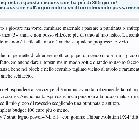
isposta a questa discussione ha più di 365 giorni!
scussione sull'argomento o se il tuo intervento possa esser
o a giocare ma vorrei cambiare materiale ( passare a puntinata o antitop
avanza (54 anni) e non posso chiedere più di tanto al mio fisico. La tecni
to ma non è facile alla mia età anche se qualche progresso lo vedo.
che mi permette di chiudere molti colpi per cui cerco di aprirmi il gioc
effetto. So anche dare il topsin ma in modo soft e quando lo uso lo facci
tanza bene nei block e nello scambio tagliato vicino al tavolo e rarament
 anche schiaccio.
à nel rispondere ai servizi perchè non indovino la rotazione della pallina
'avversario. Anche nei topspin carichi e a parabola alta riesco male a rim
e il mio gioco di rovescio scegliendo una puntinata o antitop.
mpleta budget 100 euro più o meno.
fly 7 strati legno power--7-fl off+ con gomme Thibar evolution FX-P dr