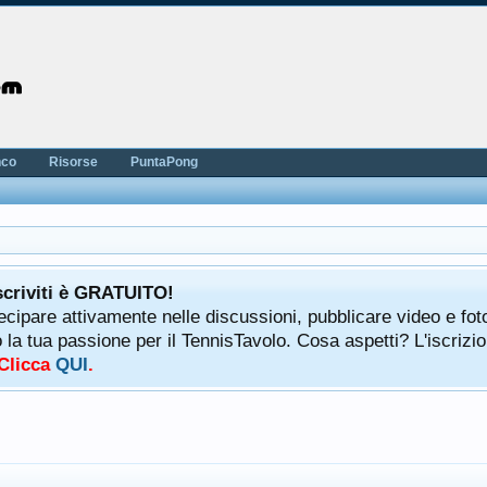
nco
Risorse
PuntaPong
scriviti è GRATUITO!
tecipare attivamente nelle discussioni, pubblicare video e fot
a tua passione per il TennisTavolo. Cosa aspetti? L'iscrizio
 Clicca
QUI
.