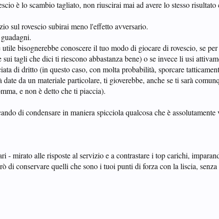
escio è lo scambio tagliato, non riuscirai mai ad avere lo stesso risultat
izio sul rovescio subirai meno l'effetto avversario.
a guadagni.
 utile bisognerebbe conoscere il tuo modo di giocare di rovescio, se per
sui tagli che dici ti riescono abbastanza bene) o se invece li usi attivame
ata di dritto (in questo caso, con molta probabilità, sporcare tatticament
ità date da un materiale particolare, ti gioverebbe, anche se ti sarà comu
mma, e non è detto che ti piaccia).
ando di condensare in maniera spicciola qualcosa che è assolutamente 
i - mirato alle risposte al servizio e a contrastare i top carichi, impara
rò di conservare quelli che sono i tuoi punti di forza con la liscia, senza 