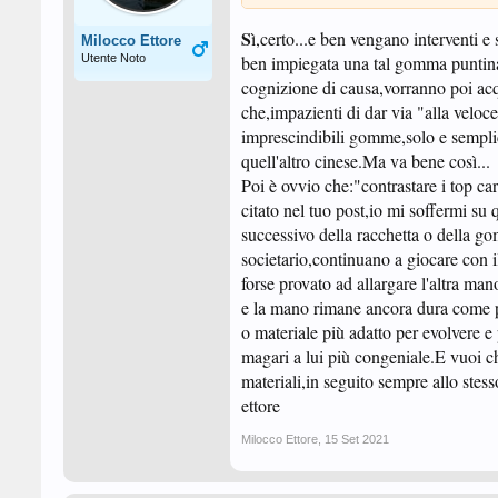
S
ì,certo...e ben vengano interventi 
Milocco Ettore
Utente Noto
ben impiegata una tal gomma puntinat
cognizione di causa,vorranno poi acq
che,impazienti di dar via "alla veloce
imprescindibili gomme,solo e sempli
quell'altro cinese.Ma va bene così...
Poi è ovvio che:"contrastare i top ca
citato nel tuo post,io mi soffermi su
successivo della racchetta o della go
societario,continuano a giocare con 
forse provato ad allargare l'altra man
e la mano rimane ancora dura come pie
o materiale più adatto per evolvere 
magari a lui più congeniale.E vuoi che
materiali,in seguito sempre allo ste
ettore
Milocco Ettore
,
15 Set 2021