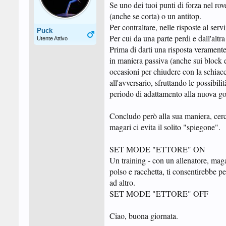
Se uno dei tuoi punti di forza nel rov
(anche se corta) o un antitop.
Per contraltare, nelle risposte al serv
Puck
Per cui da una parte perdi e dall'altr
Utente Attivo
Prima di darti una risposta veramente
in maniera passiva (anche sui block e 
occasioni per chiudere con la schiacci
all'avversario, sfruttando le possibil
periodo di adattamento alla nuova go
Concludo però alla sua maniera, cerc
magari ci evita il solito "spiegone".
SET MODE "ETTORE" ON
Un training - con un allenatore, magar
polso e racchetta, ti consentirebbe pe
ad altro.
SET MODE "ETTORE" OFF
Ciao, buona giornata.