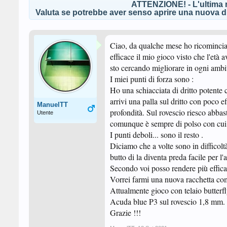
ATTENZIONE! - L'ultima r
Valuta se potrebbe aver senso aprire una nuova di
Ciao, da qualche mese ho ricominciat
efficace il mio gioco visto che l'età 
sto cercando migliorare in ogni ambi
I miei punti di forza sono :
Ho una schiacciata di dritto potente 
arrivi una palla sul dritto con poco 
ManuelTT
profondità. Sul rovescio riesco abbas
Utente
comunque è sempre di polso con cui
I punti deboli... sono il resto .
Diciamo che a volte sono in difficolt
butto di la diventa preda facile per l
Secondo voi posso rendere più efficac
Vorrei farmi una nuova racchetta co
Attualmente gioco con telaio butter
Acuda blue P3 sul rovescio 1,8 mm.
Grazie !!!