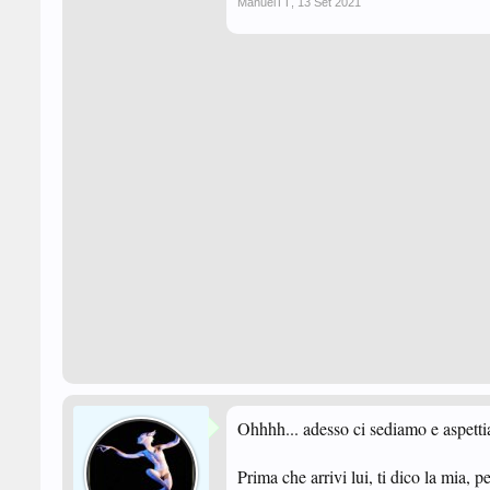
ManuelTT
,
13 Set 2021
Ohhhh... adesso ci sediamo e aspettiam
Prima che arrivi lui, ti dico la mia, p