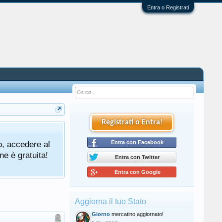
Entra o Registrati
Registrati o Entra!
o, accedere al
Entra con Facebook
ne è gratuita!
Entra con Twitter
Entra con Google
Aggiorna il tuo Stato
Giorno
mercatino aggiornato!