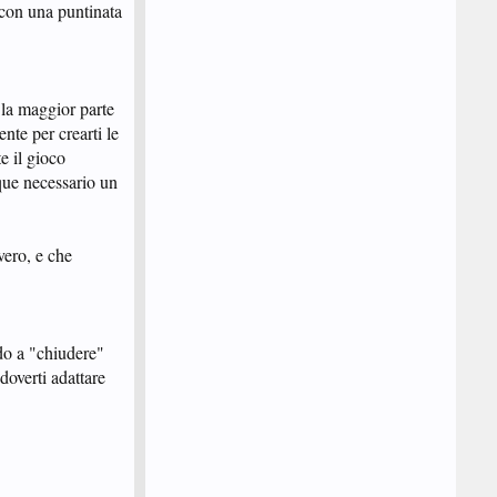
o con una puntinata
 la maggior parte
nte per crearti le
e il gioco
nque necessario un
vero, e che
ndo a "chiudere"
doverti adattare