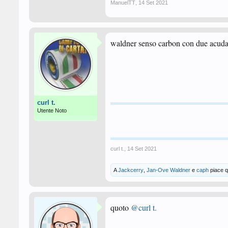
ManuelTT
,
14 Set 2021
waldner senso carbon con due acud
curl t.
Utente Noto
curl t.
,
14 Set 2021
A
Jackcerry
,
Jan-Ove Waldner
e
caph
piace q
quoto
@curl t.