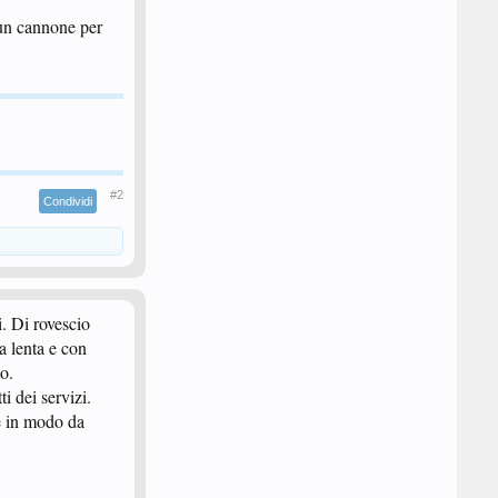
 un cannone per
#2
Condividi
i. Di rovescio
a lenta e con
to.
i dei servizi.
re in modo da