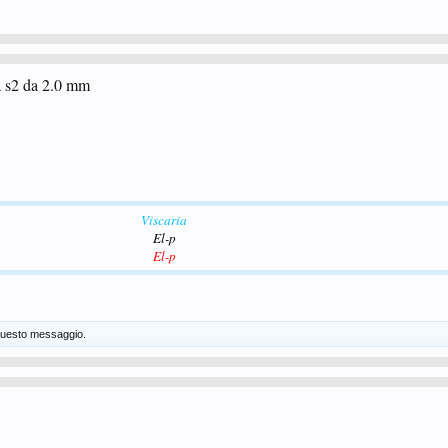
a s2 da 2.0 mm
Viscaria
El-p
El-p
uesto messaggio.