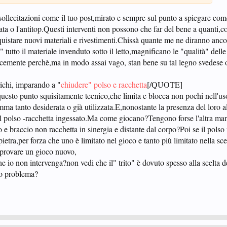
e sollecitazioni come il tuo post,mirato e sempre sul punto a spiegare co
a o l'antitop.Questi interventi non possono che far del bene a quanti,c
uistare nuovi materiali e rivestimenti.Chissà quante me ne diranno anco
" tutto il materiale invenduto sotto il letto,magnificano le "qualità" delle
cemente perchè,ma in modo assai vago, stan bene su tal legno svedese 
richi, imparando a "
chiudere" polso e racchetta
[/QUOTE]
 questo punto squisitamente tecnico,che limita e blocca non pochi nell'us
mma tanto desiderata o già utilizzata.E,nonostante la presenza del loro a
il polso -racchetta ingessato.Ma come giocano?Tengono forse l'altra ma
o e braccio non racchetta in sinergia e distante dal corpo?Poi se il polso
tra,per forza che uno è limitato nel gioco e tanto più limitato nella s
e provare un gioco nuovo,
 io non intervenga?non vedi che il" trito" è dovuto spesso alla scelta dei s
sso problema?