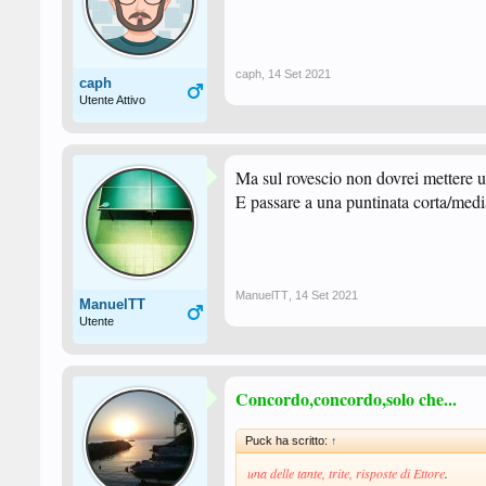
caph
,
14 Set 2021
caph
Utente Attivo
Ma sul rovescio non dovrei mettere u
E passare a una puntinata corta/medi
ManuelTT
,
14 Set 2021
ManuelTT
Utente
Concordo,concordo,solo che...
Puck ha scritto:
↑
una delle tante, trite, risposte di Ettore
.