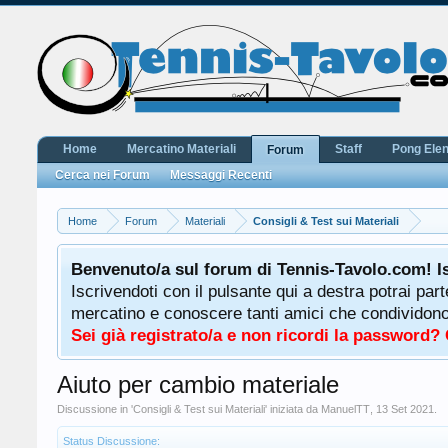
Home
Mercatino Materiali
Staff
Pong Ele
Forum
Cerca nei Forum
Messaggi Recenti
Home
Forum
Materiali
Consigli & Test sui Materiali
Benvenuto/a sul forum di Tennis-Tavolo.com! I
Iscrivendoti con il pulsante qui a destra potrai par
mercatino e conoscere tanti amici che condividono l
Sei già registrato/a e non ricordi la password?
Aiuto per cambio materiale
Discussione in '
Consigli & Test sui Materiali
' iniziata da
ManuelTT
,
13 Set 2021
.
Status Discussione: