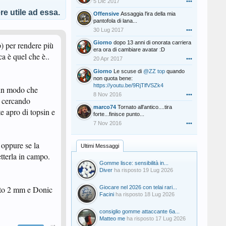
5 Dic 2017
•••
e utile ad essa.
Offensive
Assaggia l'ira della mia
pantofola di lana...
30 Lug 2017
•••
Giorno
dopo 13 anni di onorata carriera
) per rendere più
era ora di cambiare avatar :D
ca è quel che è..
20 Apr 2017
•••
Giorno
Le scuse di
@ZZ top
quando
non quota bene:
https://youtu.be/9RjTlfVSZk4
o in modo che
8 Nov 2016
•••
o cercando
marco74
Tornato all'antico....tira
e apro di topsin e
forte...finisce punto...
7 Nov 2016
•••
 oppure se la
Ultimi Messaggi
etterla in campo.
Gomme lisce: sensibilità in...
Diver
ha risposto
19 Lug 2026
itto 2 mm e Donic
Giocare nel 2026 con telai rari...
Facini
ha risposto
18 Lug 2026
consiglio gomme attaccante 6a...
Matteo me
ha risposto
17 Lug 2026