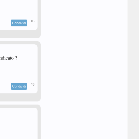
#5
Condividi
ndicato ?
#6
Condividi