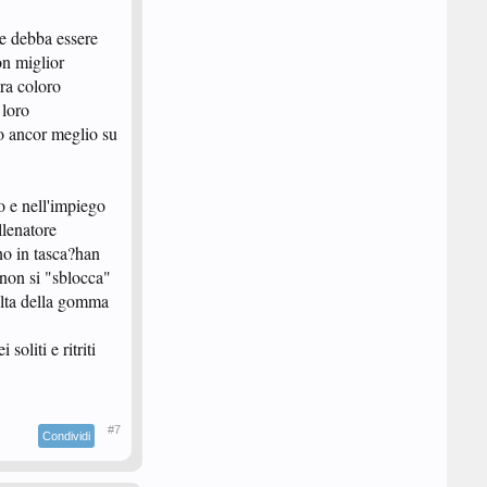
me debba essere
on miglior
ra coloro
 loro
o ancor meglio su
o e nell'impiego
llenatore
no in tasca?han
 non si "sblocca"
celta della gomma
oliti e ritriti
#7
Condividi