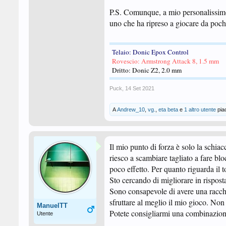
P.S. Comunque, a mio personalissimo
uno che ha ripreso a giocare da poch
Telaio: Donic Epox Control
Rovescio: Armstrong Attack 8, 1.5 mm
Dritto: Donic Z2, 2.0 mm
Puck
,
14 Set 2021
A
Andrew_10
,
vg.
,
eta beta
e
1 altro utente
pia
Il mio punto di forza è solo la schia
riesco a scambiare tagliato a fare blo
poco effetto. Per quanto riguarda il t
Sto cercando di migliorare in risposta
Sono consapevole di avere una racchet
sfruttare al meglio il mio gioco. Non 
ManuelTT
Potete consigliarmi una combinazio
Utente