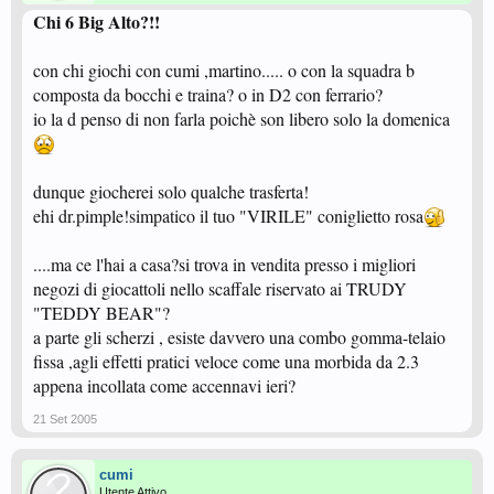
Chi 6 Big Alto?!!
con chi giochi con cumi ,martino..... o con la squadra b
composta da bocchi e traina? o in D2 con ferrario?
io la d penso di non farla poichè son libero solo la domenica
dunque giocherei solo qualche trasferta!
ehi dr.pimple!simpatico il tuo "VIRILE" coniglietto rosa
....ma ce l'hai a casa?si trova in vendita presso i migliori
negozi di giocattoli nello scaffale riservato ai TRUDY
"TEDDY BEAR"?
a parte gli scherzi , esiste davvero una combo gomma-telaio
fissa ,agli effetti pratici veloce come una morbida da 2.3
appena incollata come accennavi ieri?
21 Set 2005
cumi
Utente Attivo