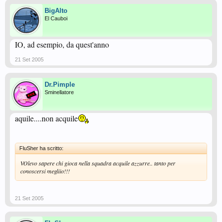
BigAlto
El Cauboi
IO, ad esempio, da quest'anno
21 Set 2005
Dr.Pimple
Sminellatore
aquile....non acquile
FluSher ha scritto:
VOlevo sapere chi gioca nella squadra acquile azzurre.. tanto per
conoscersi megliio!!!
21 Set 2005