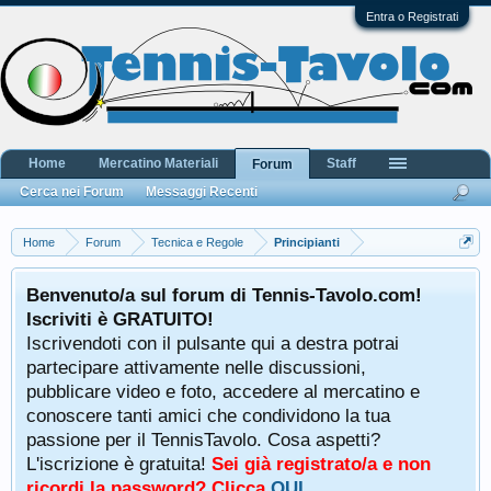
Entra o Registrati
Home
Mercatino Materiali
Staff
Forum
Cerca nei Forum
Messaggi Recenti
Home
Forum
Tecnica e Regole
Principianti
Benvenuto/a sul forum di Tennis-Tavolo.com!
Iscriviti è GRATUITO!
Iscrivendoti con il pulsante qui a destra potrai
partecipare attivamente nelle discussioni,
pubblicare video e foto, accedere al mercatino e
conoscere tanti amici che condividono la tua
passione per il TennisTavolo. Cosa aspetti?
L'iscrizione è gratuita!
Sei già registrato/a e non
ricordi la password? Clicca
QUI
.