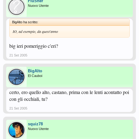
FluSher
Nuovo Utente
BigAlto ha scritto:
IO, ad esempio, da quest'anno
big ieri pomeriggio c'eri?
21 Set 2005
BigAlto
El Cauboi
certo, ero quello alto, castano, prima con le lenti acontatto poi
con gli occhiali, tu?
21 Set 2005
squiz78
Nuovo Utente