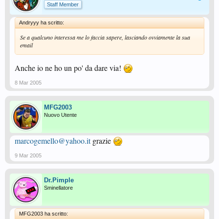
Staff Member
Andryyy ha scritto:
Se a qualcuno interessa me lo faccia sapere, lasciando ovviamente la sua
email
Anche io ne ho un po' da dare via!
8 Mar 2005
MFG2003
Nuovo Utente
marcogemello@yahoo.it
grazie
9 Mar 2005
Dr.Pimple
Sminellatore
MFG2003 ha scritto: