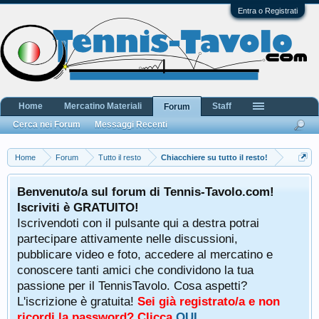
Entra o Registrati
Home
Mercatino Materiali
Staff
Forum
Cerca nei Forum
Messaggi Recenti
Home
Forum
Tutto il resto
Chiacchiere su tutto il resto!
Benvenuto/a sul forum di Tennis-Tavolo.com!
Iscriviti è GRATUITO!
Iscrivendoti con il pulsante qui a destra potrai
partecipare attivamente nelle discussioni,
pubblicare video e foto, accedere al mercatino e
conoscere tanti amici che condividono la tua
passione per il TennisTavolo. Cosa aspetti?
L'iscrizione è gratuita!
Sei già registrato/a e non
ricordi la password? Clicca
QUI
.