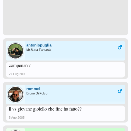
antoniopuglia
Mr.Buda Fantasia
compensi??'
27 Lug 2005
rommel
Bruno Di Folco
il vs giovane gioiello che fine ha fatto??
5 Ago 2005