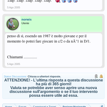
:clap: :clap: :clap: :clap: :clap:
5 Ago 2005
norwis
Utente
penso di sì, essendo un 1987 è molto giovane e per il
momento lo potrei fare giocare in c/2 o da nÂ°1 in D/1.
Chiamami ..............
5 Ago 2005
Status Discussione:
Chiusa a ulteriori risposte.
ATTENZIONE! - L'ultima risposta a questa discussione
ha più di 365 giorni!
Valuta se potrebbe aver senso aprire una nuova
discussione sull'argomento o se il tuo intervento
possa essere utile ad essa.
Home
Forum
Campionati e Tornei
Sezione Nazionale