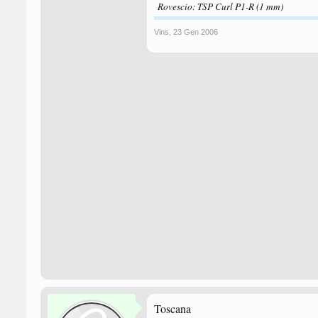
Rovescio: TSP Curl P1-R (1 mm)
Vins
,
23 Gen 2006
Toscana