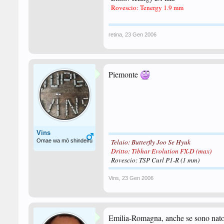
Rovescio: Tenergy 1.9 mm
retina
,
23 Gen 2006
Piemonte
Vins
Omae wa mō shindeiru
Telaio: Butterfly
Joo Se Hyuk
Dritto: Tibhar Evolution FX-D (max)
Rovescio: TSP Curl P1-R (1 mm)
Vins
,
23 Gen 2006
Emilia-Romagna, anche se sono nato