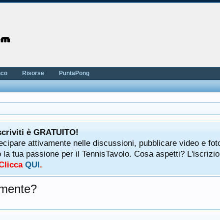
nco
Risorse
PuntaPong
scriviti è GRATUITO!
tecipare attivamente nelle discussioni, pubblicare video e fot
a tua passione per il TennisTavolo. Cosa aspetti? L'iscrizio
 Clicca
QUI
.
amente?