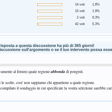
14 voti
1,8%
15 voti
1,9%
2 voti
0,3%
42 voti
5,3%
isposta a questa discussione ha più di 365 giorni!
scussione sull'argomento o se il tuo intervento possa esser
vamente al forum) quale regione
abbonda
di pongisti.
i le scelte, cosi' non sappiamo chi appartiene a quale regione.
compilato il sondaggio in cui specificate la vostra selezione sarebbe ca