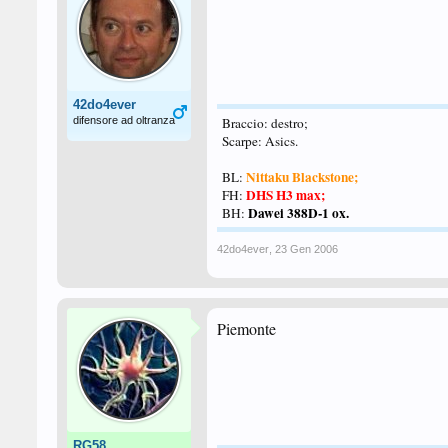
42do4ever
difensore ad oltranza
Braccio: destro;
Scarpe: Asics.
Nittaku Blackstone;
BL:
DHS H3 max;
FH:
Dawei 388D-1 ox.
BH:
42do4ever
,
23 Gen 2006
Piemonte
RG58