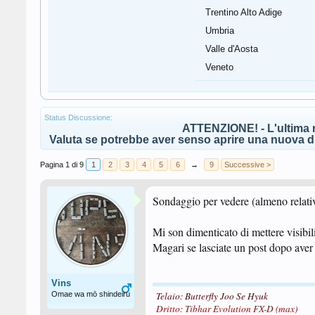
Trentino Alto Adige
Umbria
Valle d'Aosta
Veneto
Status Discussione:
ATTENZIONE! - L'ultima r
Valuta se potrebbe aver senso aprire una nuova di
Pagina 1 di 9
1
2
3
4
5
6
→
9
Successive >
Sondaggio per vedere (almeno relati
Mi son dimenticato di mettere visibil
Magari se lasciate un post dopo aver 
Vins
Omae wa mō shindeiru
Telaio: Butterfly
Joo Se Hyuk
Dritto: Tibhar Evolution FX-D (max)