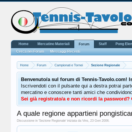
Home
Mercatino Materiali
Staff
Pong Ele
Forum
Cerca nei Forum
Messaggi Recenti
Home
Forum
Campionati e Tornei
Sezione Regionale
Benvenuto/a sul forum di Tennis-Tavolo.com! I
Iscrivendoti con il pulsante qui a destra potrai par
mercatino e conoscere tanti amici che condividono l
Sei già registrato/a e non ricordi la password?
A quale regione appartieni pongistic
Discussione in '
Sezione Regionale
' iniziata da
Vins
,
23 Gen 2006
.