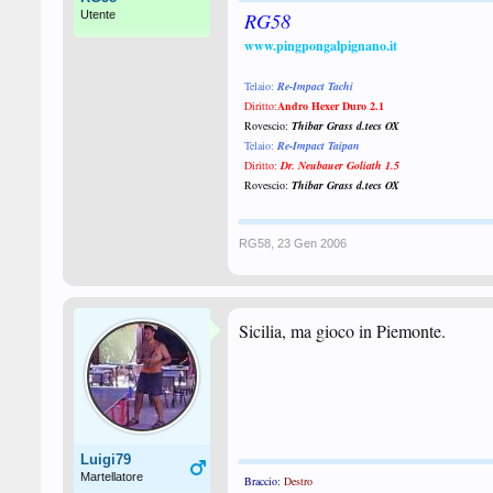
Utente
RG58
www.pingpongalpignano.it
Telaio:
Re-Impact Tachi
Diritto:
Andro Hexer Duro 2.1
Rovescio:
Thibar Grass d.tecs OX
Telaio:
Re-Impact Taipan
Diritto:
Dr. Neubauer Goliath 1.5
Rovescio:
Thibar Grass d.tecs OX
RG58
,
23 Gen 2006
Sicilia, ma gioco in Piemonte.
Luigi79
Martellatore
Braccio:
Destro