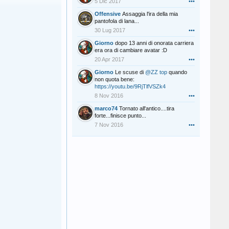
5 Dic 2017
•••
Offensive
Assaggia l'ira della mia
pantofola di lana...
30 Lug 2017
•••
Giorno
dopo 13 anni di onorata carriera
era ora di cambiare avatar :D
20 Apr 2017
•••
Giorno
Le scuse di
@ZZ top
quando
non quota bene:
https://youtu.be/9RjTlfVSZk4
8 Nov 2016
•••
marco74
Tornato all'antico....tira
forte...finisce punto...
7 Nov 2016
•••