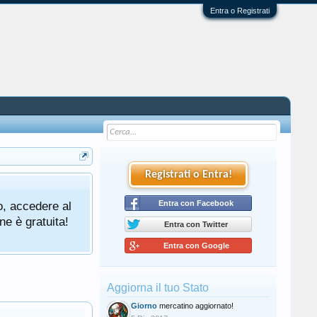
Entra o Registrati
Registrati o Entra!
o, accedere al
Entra con Facebook
ne è gratuita!
Entra con Twitter
Entra con Google
Aggiorna il tuo Stato
Giorno
mercatino aggiornato!