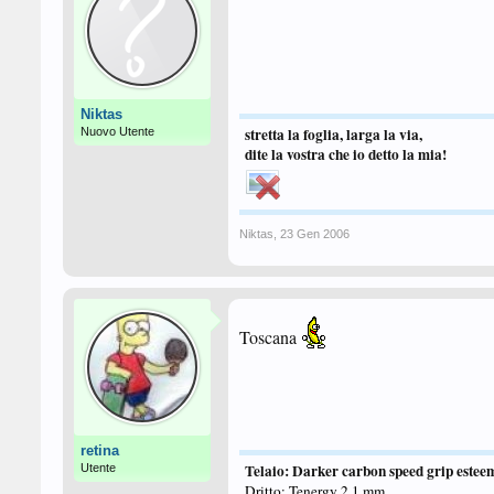
Niktas
stretta la foglia, larga la via,
Nuovo Utente
dite la vostra che io detto la mia!
Niktas
,
23 Gen 2006
Toscana
retina
Telaio:
Darker carbon speed grip estee
Utente
Dritto:
Tenergy 2.1 mm