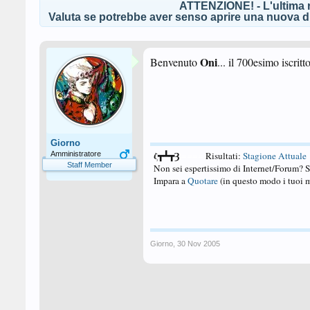
ATTENZIONE! - L'ultima r
Valuta se potrebbe aver senso aprire una nuova di
Oni
Benvenuto
... il 700esimo iscritto
Giorno
ζ┳┻┳Ȝ
Amministratore
====
Risultati:
Stagione Attuale
Staff Member
Non sei espertissimo di Internet/Forum? 
Impara a
Quotare
(in questo modo i tuoi m
Giorno
,
30 Nov 2005