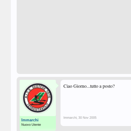
Ciao Giorno...tutto a posto?
Immarchi
,
30 Nov 2005
Immarchi
Nuovo Utente