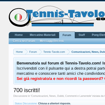
Home
Mercatino Materiali
Staff
Pong Ele
Forum
Cerca nei Forum
Messaggi Recenti
Home
Forum
Tennis-Tavolo.com
Comunicazioni, News, Dub
Benvenuto/a sul forum di Tennis-Tavolo.com! I
Iscrivendoti con il pulsante qui a destra potrai par
mercatino e conoscere tanti amici che condividono l
Sei già registrato/a e non ricordi la password?
700 iscritti!
Discussione in '
Comunicazioni, News, Dubbi, Commenti e Lamentele
' iniziata da
Status Discussione:
Chiusa a ulteriori risposte.