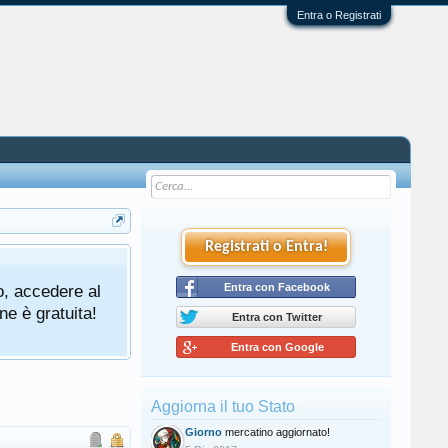
Entra o Registrati
Registrati o Entra!
o, accedere al
Entra con Facebook
ne è gratuita!
Entra con Twitter
Entra con Google
Aggiorna il tuo Stato
Giorno
mercatino aggiornato!