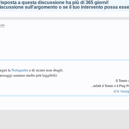
isposta a questa discussione ha più di 365 giorni!
scussione sull'argomento o se il tuo intervento possa esser
!!!
Segui la
Netiquette
e di sicuro non sbagli.
essaggi saranno molto più leggibili)
Il Tennis
...infatti il Tennis è il Ping
(
Cit. Georg