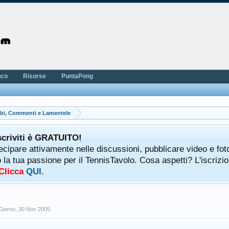
nco
Risorse
PuntaPong
bi, Commenti e Lamentele
scriviti è GRATUITO!
tecipare attivamente nelle discussioni, pubblicare video e fot
a tua passione per il TennisTavolo. Cosa aspetti? L'iscrizio
 Clicca
QUI
.
Giorno
,
30 Nov 2005
.