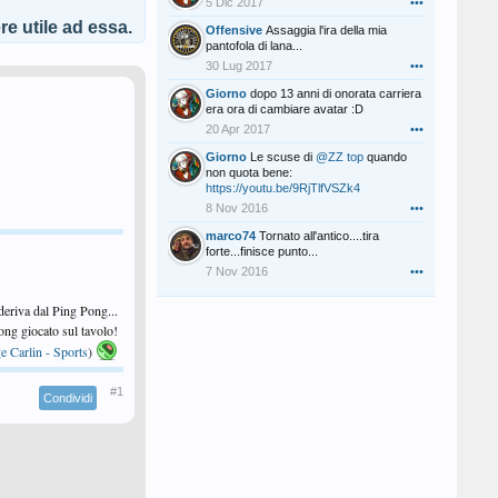
5 Dic 2017
•••
e utile ad essa.
Offensive
Assaggia l'ira della mia
pantofola di lana...
30 Lug 2017
•••
Giorno
dopo 13 anni di onorata carriera
era ora di cambiare avatar :D
20 Apr 2017
•••
Giorno
Le scuse di
@ZZ top
quando
non quota bene:
https://youtu.be/9RjTlfVSZk4
8 Nov 2016
•••
marco74
Tornato all'antico....tira
forte...finisce punto...
7 Nov 2016
•••
 deriva dal Ping Pong...
 Pong giocato sul tavolo!
e Carlin - Sports
)
#1
Condividi