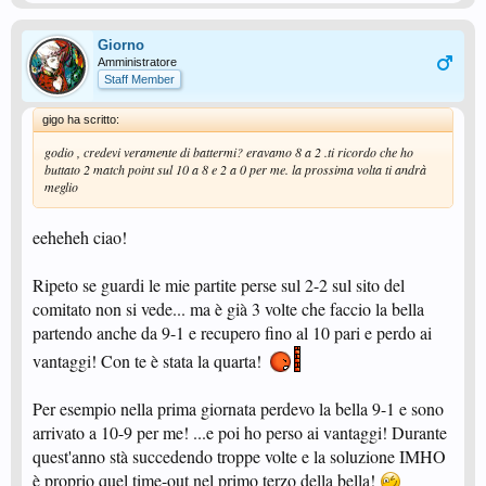
Giorno
Amministratore
Staff Member
gigo ha scritto:
godio , credevi veramente di battermi? eravamo 8 a 2 .ti ricordo che ho
buttato 2 match point sul 10 a 8 e 2 a 0 per me. la prossima volta ti andrà
meglio
eeheheh ciao!
Ripeto se guardi le mie partite perse sul 2-2 sul sito del
comitato non si vede... ma è già 3 volte che faccio la bella
partendo anche da 9-1 e recupero fino al 10 pari e perdo ai
vantaggi! Con te è stata la quarta!
Per esempio nella prima giornata perdevo la bella 9-1 e sono
arrivato a 10-9 per me! ...e poi ho perso ai vantaggi! Durante
quest'anno stà succedendo troppe volte e la soluzione IMHO
è proprio quel time-out nel primo terzo della bella!