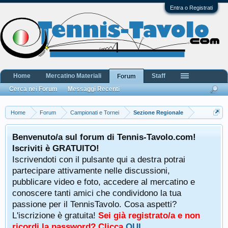
Entra o Registrati
Home
Mercatino Materiali
Staff
Forum
Cerca nei Forum
Messaggi Recenti
Home
Forum
Campionati e Tornei
Sezione Regionale
Benvenuto/a sul forum di Tennis-Tavolo.com!
Iscriviti è GRATUITO!
Iscrivendoti con il pulsante qui a destra potrai
partecipare attivamente nelle discussioni,
pubblicare video e foto, accedere al mercatino e
conoscere tanti amici che condividono la tua
passione per il TennisTavolo. Cosa aspetti?
L'iscrizione è gratuita!
Sei già registrato/a e non
ricordi la password? Clicca
QUI
.