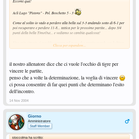
Eccomi qua!
Acli Lugo "Pistons" - Pol. Boschetto 5 - 3
Come al solito io vado a perdere alla bella sul 3-3 andando sotto di 6-1 per
poi recuperare e perdere 11-8... tattica per le prossime partite... dopo 3/4
punti della bella TimeOut... e vediamo se cambia qualcosa!
Una mia vittoria ci avrebbe portato ad avere due partite match con l'ultima
Clicca per espandere...
vinta quasi al 100% dal nostro superdifensore
Cmq il nostro girone di D1 è molto equilibrato finora non abbiamo mai
il nostro allenatore dice che ci vuole l'occhio di tigre per
perso con disonore e ci siamo sempre giocati la vittoria! tra l'altro siamo
quelli che in campionato abbiamo fatto più punti in partita... qualcosa vorrà
vincere le partite,
pur dire!
penso che a volte la determinazione, la voglia di vincere
...forse che non siamo abbastanza cattivi per chiudere la partite importanti!
ci possa consentire di far quei punti che determinano l'esito
dell'incontro.
14 Nov 2004
Giorno
Amministratore
Staff Member
stoccolma ha scritto: