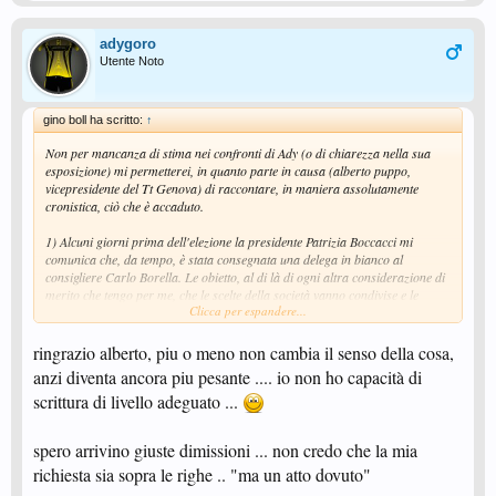
adygoro
Utente Noto
gino boll ha scritto:
↑
Non per mancanza di stima nei confronti di Ady (o di chiarezza nella sua
esposizione) mi permetterei, in quanto parte in causa (alberto puppo,
vicepresidente del Tt Genova) di raccontare, in maniera assolutamente
cronistica, ciò che è accaduto.
1) Alcuni giorni prima dell'elezione la presidente Patrizia Boccacci mi
comunica che, da tempo, è stata consegnata una delega in bianco al
consigliere Carlo Borella. Le obietto, al di là di ogni altra considerazione di
merito che tengo per me, che le scelte della società vanno condivise e le
Clicca per espandere...
chiedo un immediato incontro con i dirigenti. La presidente, con la consueta
disponibilità e gentilezza, si scusa e accetta.
ringrazio alberto, piu o meno non cambia il senso della cosa,
2) Dall'incontro emerge un'indicazione su che cosa fare all'assemblea
anzi diventa ancora piu pesante .... io non ho capacità di
elettiva. La presidente mi consegna una nuova delega.
scrittura di livello adeguato ...
3) La presidente comunica al consigliere Borella che il Tt Genova ha deciso
di avvalersi della facoltà di votare personalmente e lo invita a strappare
spero arrivino giuste dimissioni ... non credo che la mia
immediatamente la delega in bianco.
richiesta sia sopra le righe .. "ma un atto dovuto"
4) Sabato, di buona mattina, il consigliere Borella consegna la delega che