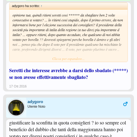
adygoro ha scritto:
↑
opinione tua. quindi ritieni seretti cosi ****** da sbagliare ben 2 volte
consecutive a votare? ... lo ritieni cosi stupido, dopo il primo errore, da non
informarsi bene per l elezione successiva dei consiglieri? il presidente della
società piu importante di italia della regione (a tuo dire) piu importante d
italia? ... oppure ritieni, dopo quanto accaduto, che qualcuno di noi abbia
votato per borella ?? dovresti spiegarmi perche borella è dentro e gli altri
noi ... penso piu che dopo il voto per il presidente qualcuno ha mischiato le
carte, preferendo dirigenti diversi ... il voto, per quanto plurimo è sacro ..
Clicca per espandere...
adesso nomineranno sciannimanico commissario in lombardia e stiamo a
posto
Seretti che interesse avrebbe a darsi dello sbadato (*****)
se non avesse effettivamente sbagliato?
17 Ott 2016
adygoro
Utente Noto
giustificare la sconfitta in quota consiglieri ? io so sempre col
beneficio del dubbio che tanti della maggioranza hanno poi
votato per diversi nostri consiglieri ( in qualche caso è