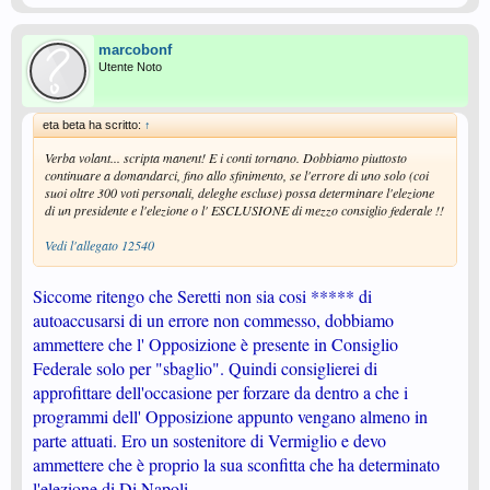
marcobonf
Utente Noto
eta beta ha scritto:
↑
Verba volant... scripta manent! E i conti tornano. Dobbiamo piuttosto
continuare a domandarci, fino allo sfinimento, se l'errore di uno solo (coi
suoi oltre 300 voti personali, deleghe escluse) possa determinare l'elezione
di un presidente e l'elezione o l' ESCLUSIONE di mezzo consiglio federale !!
Vedi l'allegato 12540
Siccome ritengo che Seretti non sia cosi ***** di
autoaccusarsi di un errore non commesso, dobbiamo
ammettere che l' Opposizione è presente in Consiglio
Federale solo per "sbaglio". Quindi consiglierei di
approfittare dell'occasione per forzare da dentro a che i
programmi dell' Opposizione appunto vengano almeno in
parte attuati. Ero un sostenitore di Vermiglio e devo
ammettere che è proprio la sua sconfitta che ha determinato
l'elezione di Di Napoli.