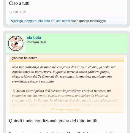
Ciao a tutti
17 Ott 2016
A
joringo
,
adygoro
,
eta beta
e
2 altri utenti
piace questo messaggio.
eta beta
Pnaftalin Balls
gino boll ha scritto:
↑
Non per mancanza di stima nei confronti di Ady (o di chiarezza nella sua
esposizione) mi permetterei, in quanto parte in causa (alberto puppo,
vicepresidente del Tt Genova) di raccontare, in maniera assolutamente
cronistica, ciò che è accaduto.
1) Alcuni giorni prima dell'elezione la presidente Patrizia Boccacci mi
comunica che, da tempo, è stata consegnata una delega in bianco al
consigliere Carlo Borella. Le obietto, al di là di ogni altra considerazione di
merito che tengo per me, che le scelte della società vanno condivise e le
Clicca per espandere...
chiedo un immediato incontro con i dirigenti. La presidente, con la consueta
disponibilità e gentilezza, si scusa e accetta.
Quindi i miei condizionali erano del tutto inutili.
2) Dall'incontro emerge un'indicazione su che cosa fare all'assemblea
elettiva. La presidente mi consegna una nuova delega.