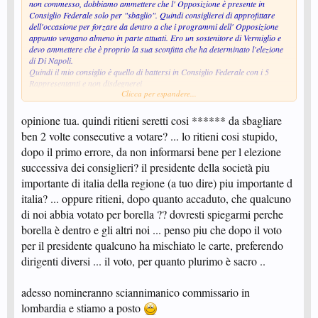
non commesso, dobbiamo ammettere che l' Opposizione è presente in
Consiglio Federale solo per "sbaglio". Quindi consiglierei di approfittare
dell'occasione per forzare da dentro a che i programmi dell' Opposizione
appunto vengano almeno in parte attuati. Ero un sostenitore di Vermiglio e
devo ammettere che è proprio la sua sconfitta che ha determinato l'elezione
di Di Napoli.
Quindi il mio consiglio è quello di battersi in Consiglio Federale con i 5
Rappresentanti e non disdegnerei
Clicca per espandere...
interesse per i Consigli Regionali non ancora rinnovati e che sono, se non
erro, quelli di Emilia, Lazio e Lombardia, 3 regioni importanti nel contesto
italiano FITeT.
opinione tua. quindi ritieni seretti cosi ****** da sbagliare
In Lombardia all'Assemblea "stoppata" c'erano Candidati trasversali e
ben 2 volte consecutive a votare? ... lo ritieni cosi stupido,
quindi approfondirei per cercare di eleggere un "forte rappresentante dell'
dopo il primo errore, da non informarsi bene per l elezione
Opposizione".
successiva dei consiglieri? il presidente della società piu
importante di italia della regione (a tuo dire) piu importante d
italia? ... oppure ritieni, dopo quanto accaduto, che qualcuno
di noi abbia votato per borella ?? dovresti spiegarmi perche
borella è dentro e gli altri noi ... penso piu che dopo il voto
per il presidente qualcuno ha mischiato le carte, preferendo
dirigenti diversi ... il voto, per quanto plurimo è sacro ..
adesso nomineranno sciannimanico commissario in
lombardia e stiamo a posto