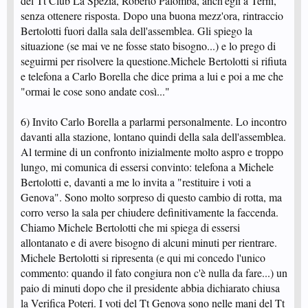
del Tt Club La Spezia, Roberto Palomba, anch'egli a Terni,
senza ottenere risposta. Dopo una buona mezz'ora, rintraccio
Bertolotti fuori dalla sala dell'assemblea. Gli spiego la
situazione (se mai ve ne fosse stato bisogno...) e lo prego di
seguirmi per risolvere la questione.Michele Bertolotti si rifiuta
e telefona a Carlo Borella che dice prima a lui e poi a me che
"ormai le cose sono andate così..."
6) Invito Carlo Borella a parlarmi personalmente. Lo incontro
davanti alla stazione, lontano quindi della sala dell'assemblea.
Al termine di un confronto inizialmente molto aspro e troppo
lungo, mi comunica di essersi convinto: telefona a Michele
Bertolotti e, davanti a me lo invita a "restituire i voti a
Genova". Sono molto sorpreso di questo cambio di rotta, ma
corro verso la sala per chiudere definitivamente la faccenda.
Chiamo Michele Bertolotti che mi spiega di essersi
allontanato e di avere bisogno di alcuni minuti per rientrare.
Michele Bertolotti si ripresenta (e qui mi concedo l'unico
commento: quando il fato congiura non c'è nulla da fare...) un
paio di minuti dopo che il presidente abbia dichiarato chiusa
la Verifica Poteri. I voti del Tt Genova sono nelle mani del Tt