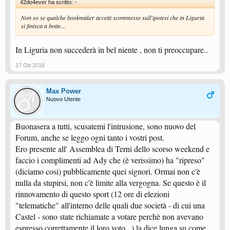
42do4ever ha scritto:
↑
Non so se qualche bookmaker accetti scommesse sull'ipotesi che in Liguria
si finisca a botte...
In Liguria non succederà in bel niente , non ti preoccupare..
17 Ott 2016
Max Power
Nuovo Utente
Buonasera a tutti, scusatemi l'intrusione, sono nuovo del
Forum, anche se leggo ogni tanto i vostri post.
Ero presente all' Assemblea di Terni dello scorso weekend e
faccio i complimenti ad Ady che (è verissimo) ha "ripreso"
(diciamo cosi) pubblicamente quei signori. Ormai non c'è
nulla da stupirsi, non c'è limite alla vergogna. Se questo è il
rinnovamento di questo sport (12 ore di elezioni
"telematiche" all'interno delle quali due società - di cui una
Castel - sono state richiamate a votare perchè non avevano
espresso correttamente il loro voto...) la dice lunga su come