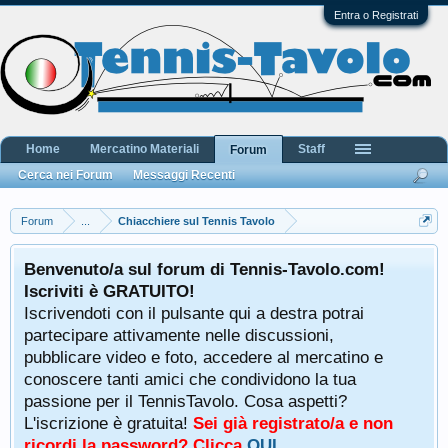
Entra o Registrati
Home
Mercatino Materiali
Staff
Forum
Cerca nei Forum
Messaggi Recenti
Forum
...
Chiacchiere sul Tennis Tavolo
Benvenuto/a sul forum di Tennis-Tavolo.com!
Iscriviti è GRATUITO!
Iscrivendoti con il pulsante qui a destra potrai
partecipare attivamente nelle discussioni,
pubblicare video e foto, accedere al mercatino e
conoscere tanti amici che condividono la tua
passione per il TennisTavolo. Cosa aspetti?
L'iscrizione è gratuita!
Sei già registrato/a e non
ricordi la password? Clicca
QUI
.