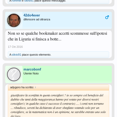
A
rommel
e
silvio91
piace questo messaggio.
42do4ever
difensore ad oltranza
Non so se qualche bookmaker accetti scommesse sull'ipotesi
che in Liguria si finisca a botte...
17 Ott 2016
A
silvio91
piace questo elemento.
marcobonf
Utente Noto
adygoro ha scritto:
↑
giustificare la sconfitta in quota consiglieri ? io so sempre col beneficio del
dubbio che tanti della maggioranza hanno poi votato per diversi nostri
consiglieri ( in qualche caso è successo il contrario) .... i conti non tornano
... ribadisco, seretti ha dichiarato di aver sbagliato votando solo per un
consigliere, se la matematica non è un opinione, ne sarebbe entrato uno solo
dei loro ..