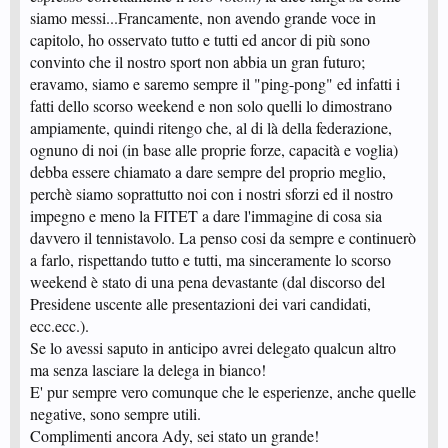
siamo messi...Francamente, non avendo grande voce in
capitolo, ho osservato tutto e tutti ed ancor di più sono
convinto che il nostro sport non abbia un gran futuro;
eravamo, siamo e saremo sempre il "ping-pong" ed infatti i
fatti dello scorso weekend e non solo quelli lo dimostrano
ampiamente, quindi ritengo che, al di là della federazione,
ognuno di noi (in base alle proprie forze, capacità e voglia)
debba essere chiamato a dare sempre del proprio meglio,
perchè siamo soprattutto noi con i nostri sforzi ed il nostro
impegno e meno la FITET a dare l'immagine di cosa sia
davvero il tennistavolo. La penso cosi da sempre e continuerò
a farlo, rispettando tutto e tutti, ma sinceramente lo scorso
weekend è stato di una pena devastante (dal discorso del
Presidene uscente alle presentazioni dei vari candidati,
ecc.ecc.).
Se lo avessi saputo in anticipo avrei delegato qualcun altro
ma senza lasciare la delega in bianco!
E' pur sempre vero comunque che le esperienze, anche quelle
negative, sono sempre utili.
Complimenti ancora Ady, sei stato un grande!