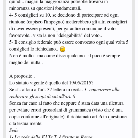
quindi.. magari la maggioranza potrebbe trovarsi in
minoranza su questioni fondamentali..
4- 5 consiglieri su 10, se decidono di partecipare ad ogni
riunione (capisco l'impegno) metterebbero gli altri consiglieri
di dover essere presenti, per garantire comunque il voto
favorevole.. vista la non "delegabilità" del voto..
5- Il consiglio federale può essere convocato ogni qual volta 5
consiglieri lo richiedano..
Non é molto.. ma come disse qualcuno.. il poco é sempre
meglio del nulla..
A proposito..
Lo statuto vigente é quello del 19/05/2015?
Se sì.. allora all'art. 37 lettera m recita:
1- concorrere alla
realizzare gli scopi di cui all'art. 6
Senza far caso al fatto che neppure é stata data una rilettura
per evitare errori grossolani di grammatica (visto che é una
copia conforme all'originale), il richiamato art. 6 in questione
cita testualmente:
Sede
1- La sede della F.I.Te.T. é fissata in Roma