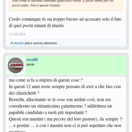
Non conta se sarebbe cambiato qualcosa o meno. E pochi sanno per chi
avrei votato. Non è questo il punto
Credo comunque tu sia troppo buono ad accusare solo il fato
di quei pochi minuti di ritardo
17 Ott 2016
A
silvio91
piace questo elemento.
rico60
gaula
ma come si fa a stupirsi di queste cose ?
In questi 12 anni avete sempre pensato di aver a che fare con
dei chierichetti ?
Borrella, allucinante se le cose son andate così, non era
considerato un stimatissimo galantuomo ? addirittura un
papabile candidato a ruoli più importanti ?
Questi son mastini ( ma pecore del loro pastore), da sempre !!
... e postini .... e con i mastini non ci si può aspettare che non
mordano.