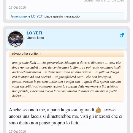
Ultima modifica:
17 Ott 2016
17 Ott 2016
A
mendmax
e
LO YETI
piace questo messaggio.
LO YETI
Utente Noto
adygoro ha scritto:
↑
una grande FdM .... che porterebbe chiunque a doversi dimettere ... cosa che
forse non accadrà .. cosi da confermare la fdm .. se poi vuole rivalutarsi agli
occhi del movimento .. le dimissioni sono un atto dovuto ... di fatto la delega
era in mano ad una società ... si giustificherà cosi .. che non ha capito,
potuto, trovato le persone ...che non è colpa sua ... quelli di la spezia che una
volta raccolti i voti volevano vedere la cascata delle marmore e li il telefono
non prende, e nessuno aveva loro comunicato di dover rinunciare a quella
delega ...
Anche secondo me, a parte la grossa figura di
, avesse
ancora una faccia si dimetterebbe ma, visti gli interessi che ci
sono dietro non penso proprio lo farà....
17 Ott 2016