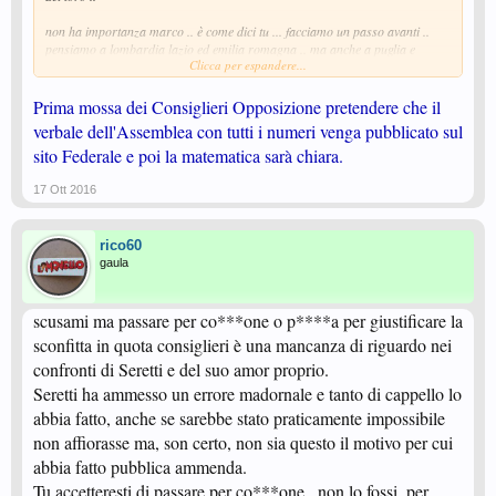
non ha importanza marco .. è come dici tu ... facciamo un passo avanti ..
pensiamo a lombardia lazio ed emilia romagna .. ma anche a puglia e
Clicca per espandere...
soprattutto alla liguria, dove si andrà a rivotare non credo in un clima
buono ... anzi .. mi dovrei fare i fatti miei .. ma chiederei ad Alberto Puppo di
candidarsi a presidente regionale... la sua integrità morale è indiscutibile ...
Prima mossa dei Consiglieri Opposizione pretendere che il
la sua signorilità in una situazione dove io avrei messo le mani addosso a
verbale dell'Assemblea con tutti i numeri venga pubblicato sul
qualcuno, meriterebbero un premio del genere ...
sito Federale e poi la matematica sarà chiara.
federico i ricorsi sono stati presentati .. aspettiamo l esito ..
17 Ott 2016
rico60
gaula
scusami ma passare per co***one o p****a per giustificare la
sconfitta in quota consiglieri è una mancanza di riguardo nei
confronti di Seretti e del suo amor proprio.
Seretti ha ammesso un errore madornale e tanto di cappello lo
abbia fatto, anche se sarebbe stato praticamente impossibile
non affiorasse ma, son certo, non sia questo il motivo per cui
abbia fatto pubblica ammenda.
Tu accetteresti di passare per co***one , non lo fossi, per