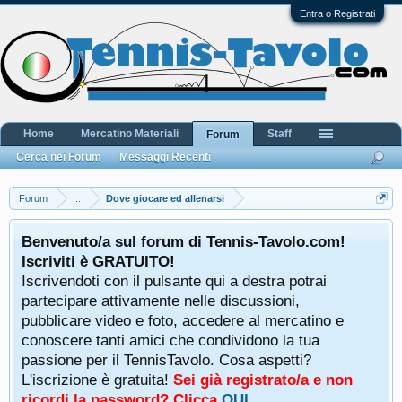
Entra o Registrati
Home
Mercatino Materiali
Staff
Forum
Cerca nei Forum
Messaggi Recenti
Forum
...
Dove giocare ed allenarsi
Benvenuto/a sul forum di Tennis-Tavolo.com!
Iscriviti è GRATUITO!
Iscrivendoti con il pulsante qui a destra potrai
partecipare attivamente nelle discussioni,
pubblicare video e foto, accedere al mercatino e
conoscere tanti amici che condividono la tua
passione per il TennisTavolo. Cosa aspetti?
L'iscrizione è gratuita!
Sei già registrato/a e non
ricordi la password? Clicca
QUI
.