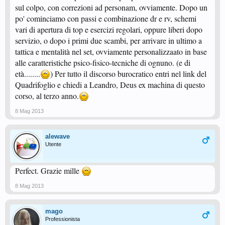
sul colpo, con correzioni ad personam, ovviamente. Dopo un
po' cominciamo con passi e combinazione dr e rv, schemi
vari di apertura di top e esercizi regolari, oppure liberi dopo
servizio, o dopo i primi due scambi, per arrivare in ultimo a
tattica e mentalità nel set, ovviamente personalizzaato in base
alle caratteristiche psico-fisico-tecniche di ognuno. (e di
età........
) Per tutto il discorso burocratico entri nel link del
Quadrifoglio e chiedi a Leandro, Deus ex machina di questo
corso, al terzo anno.
8 Mag 2013
alewave
Utente
Perfect. Grazie mille
8 Mag 2013
mago
Professionista