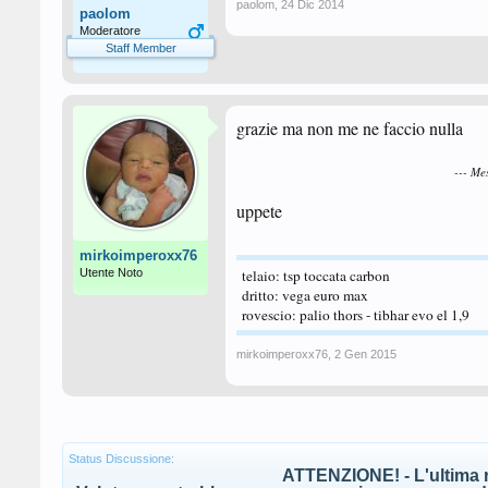
paolom
,
24 Dic 2014
paolom
Moderatore
Staff Member
grazie ma non me ne faccio nulla
--- Me
uppete
mirkoimperoxx76
Utente Noto
telaio: tsp toccata carbon
dritto: vega euro max
rovescio: palio thors - tibhar evo el 1,9
mirkoimperoxx76
,
2 Gen 2015
Status Discussione:
ATTENZIONE! - L'ultima r