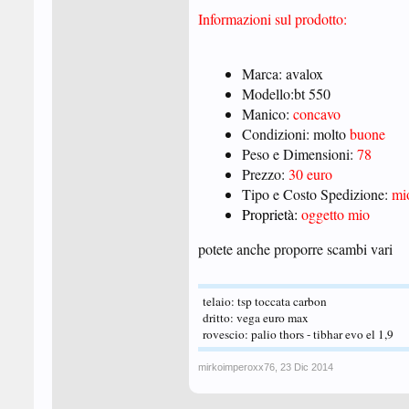
Informazioni sul prodotto:
Marca: avalox
Modello:bt 550
Manico:
concavo
Condizioni: molto
buone
Peso e Dimensioni:
78
Prezzo:
30 euro
Tipo e Costo Spedizione:
mi
Proprietà:
oggetto mio
potete anche proporre scambi vari
telaio: tsp toccata carbon
dritto: vega euro max
rovescio: palio thors - tibhar evo el 1,9
mirkoimperoxx76
,
23 Dic 2014