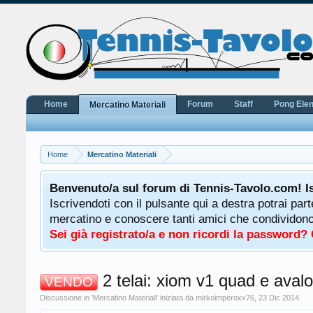
Home
Forum
Staff
Pong Ele
Mercatino Materiali
Home
Mercatino Materiali
potrà
Benvenuto/a sul forum di Tennis-Tavolo.com! I
uale
Iscrivendoti con il pulsante qui a destra potrai par
 ha a
mercatino e conoscere tanti amici che condividono l
Sei già registrato/a e non ricordi la password?
2 telai: xiom v1 quad e aval
VENDO
Discussione in '
Mercatino Materiali
' iniziata da
mirkoimperoxx76
,
23 Dic 2014
.