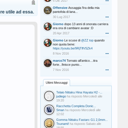
5 Dic 2017
•••
Offensive
Assaggia l'ira della mia
e utile ad essa.
pantofola di lana...
30 Lug 2017
•••
Giorno
dopo 13 anni di onorata carriera
era ora di cambiare avatar :D
20 Apr 2017
•••
Giorno
Le scuse di
@ZZ top
quando
non quota bene:
https://youtu.be/9RjTlfVSZk4
8 Nov 2016
•••
marco74
Tornato all'antico....tira
forte...finisce punto...
7 Nov 2016
•••
Ultimi Messaggi
Telaio Nittaku Hina Hayata H2 -...
judiego
ha risposto
Mercoledì alle
19:20
Racchetta Completa Donic...
Sman
ha risposto
Mercoledì alle
12:02
Gomma Nittaku Fastarc G1 2,0mm...
Tsunami!
ha risposto
Sabato alle
18:55