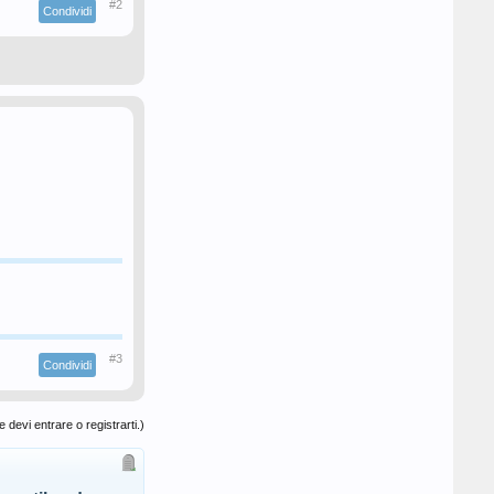
#2
Condividi
#3
Condividi
 devi entrare o registrarti.)