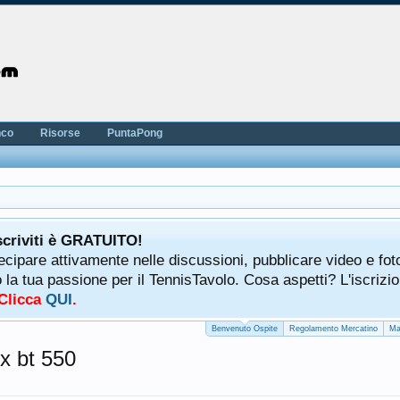
nco
Risorse
PuntaPong
scriviti è GRATUITO!
tecipare attivamente nelle discussioni, pubblicare video e fot
a tua passione per il TennisTavolo. Cosa aspetti? L'iscrizio
 Clicca
QUI
.
Benvenuto Ospite
Regolamento Mercatino
Ma
ox bt 550