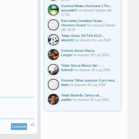
Gomma Nittaku Hurricane 2 Pro...
quovadis5
ha risposto
Sabato alle
17:09
Racchetta Completa Victas...
Vincenzo Grana'
ha risposto
Sabato
alle 10:25
Telaio Victas VICTAS KOJI...
alexix33
ha risposto
31 Lug 2026
Gomma Senza Marca
Luisghi
ha risposto
30 Lug 2026
Telaio Senza Marca Vari - -...
bubovitt
ha risposto
30 Lug 2026
Gomma Tibhar quantum X pro nera...
dado
ha risposto
30 Lug 2026
Telaio Butterfly Tamca ulc...
paolino
ha risposto
26 Lug 2026
#1
Condividi