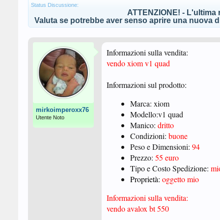
Status Discussione:
ATTENZIONE! - L'ultima r
Valuta se potrebbe aver senso aprire una nuova di
Informazioni sulla vendita:
vendo xiom v1 quad
Informazioni sul prodotto:
Marca: xiom
mirkoimperoxx76
Modello:v1 quad
Utente Noto
Manico:
dritto
Condizioni:
buone
Peso e Dimensioni:
94
Prezzo:
55 euro
Tipo e Costo Spedizione:
mi
Proprietà:
oggetto mio
Informazioni sulla vendita:
vendo avalox bt 550