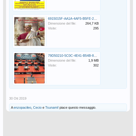
6915015F-AA1A-4AF5-B5FE-2FA18425CA9A.jpeg
Dimensione del file:
264,7 KB
Visite:
295
79D50210-5C0C-4E41-B54B-85C3ED689B0C.png
Dimensione del file:
1,9 MB
Visite:
302
30 Ott 2019
A
enzopacileo
,
Cecio
e
Tsunami!
piace questo messaggio.