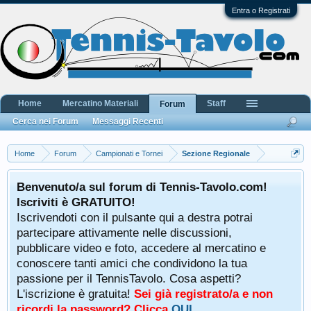
Entra o Registrati
Home
Mercatino Materiali
Staff
Forum
Cerca nei Forum
Messaggi Recenti
Home
Forum
Campionati e Tornei
Sezione Regionale
Benvenuto/a sul forum di Tennis-Tavolo.com!
Iscriviti è GRATUITO!
Iscrivendoti con il pulsante qui a destra potrai
partecipare attivamente nelle discussioni,
pubblicare video e foto, accedere al mercatino e
conoscere tanti amici che condividono la tua
passione per il TennisTavolo. Cosa aspetti?
L'iscrizione è gratuita!
Sei già registrato/a e non
ricordi la password? Clicca
QUI
.