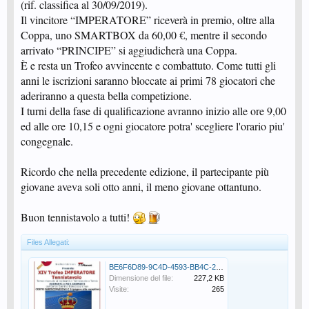
(rif. classifica al 30/09/2019).
Il vincitore “IMPERATORE” riceverà in premio, oltre alla
Coppa, uno SMARTBOX da 60,00 €, mentre il secondo
arrivato “PRINCIPE” si aggiudicherà una Coppa.
È e resta un Trofeo avvincente e combattuto. Come tutti gli
anni le iscrizioni saranno bloccate ai primi 78 giocatori che
aderiranno a questa bella competizione.
I turni della fase di qualificazione avranno inizio alle ore 9,00
ed alle ore 10,15 e ogni giocatore potra' scegliere l'orario piu'
congegnale.
Ricordo che nella precedente edizione, il partecipante più
giovane aveva soli otto anni, il meno giovane ottantuno.
Buon tennistavolo a tutti!
Files Allegati:
BE6F6D89-9C4D-4593-BB4C-2E539E4741E2.jpeg
Dimensione del file:
227,2 KB
Visite:
265