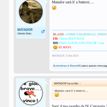
Matador sarà li' a battersi.....
MATADOR
Utente Noto
BLADE:
ANIMUS MARSHALL (PERS
FH:
Thibar MX-P MAX
BH:
DHS CLOUD AND FOG III 1 mm
EL MATA.
MATADOR
,
5 Set 2014
A
mendmax
e
Manuel96
piace questo messagg
MATADOR ha scritto:
↑
Matador sarà li' a battersi.....
Sara' il tuo esordio da IV Categoria 