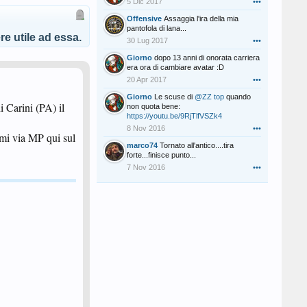
5 Dic 2017
•••
Offensive
Assaggia l'ira della mia
pantofola di lana...
e utile ad essa.
30 Lug 2017
•••
Giorno
dopo 13 anni di onorata carriera
era ora di cambiare avatar :D
20 Apr 2017
•••
Giorno
Le scuse di
@ZZ top
quando
i Carini (PA) il
non quota bene:
https://youtu.be/9RjTlfVSZk4
8 Nov 2016
•••
rmi via MP qui sul
marco74
Tornato all'antico....tira
forte...finisce punto...
7 Nov 2016
•••