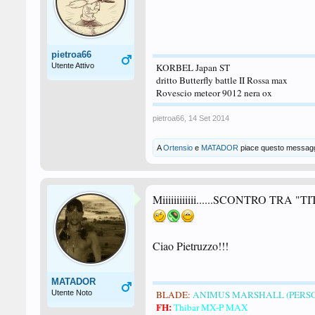
pietroa66
Utente Attivo
KORBEL Japan ST
dritto Butterfly battle II Rossa max
Rovescio meteor 9012 nera ox
pietroa66
,
14 Set 2014
A
Ortensio
e
MATADOR
piace questo messagg
Miiiiiiiiiiii......SCONTRO TRA "TITA
Ciao Pietruzzo!!!
MATADOR
Utente Noto
BLADE:
ANIMUS MARSHALL (PERS
FH:
Thibar MX-P MAX