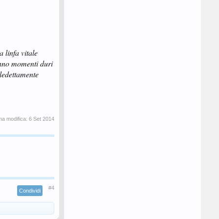
a linfa vitale
ranno momenti duri
aledettamente
ma modifica:
6 Set 2014
#4
Condividi