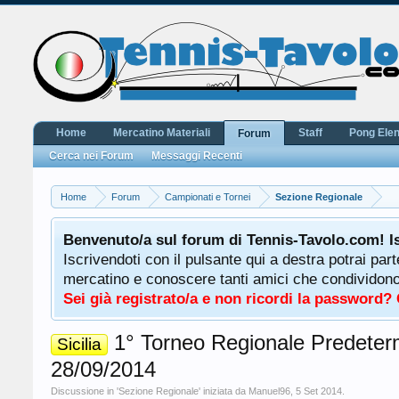
Home
Mercatino Materiali
Staff
Pong Ele
Forum
Cerca nei Forum
Messaggi Recenti
Home
Forum
Campionati e Tornei
Sezione Regionale
Benvenuto/a sul forum di Tennis-Tavolo.com! I
Iscrivendoti con il pulsante qui a destra potrai par
mercatino e conoscere tanti amici che condividono l
Sei già registrato/a e non ricordi la password?
1° Torneo Regionale Predetermina
Sicilia
28/09/2014
Discussione in '
Sezione Regionale
' iniziata da
Manuel96
,
5 Set 2014
.