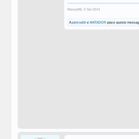
Manuel96
,
5 Set 2014
A
pietroa66
e
MATADOR
piace questo messag