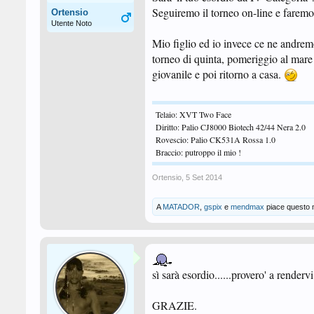
Seguiremo il torneo on-line e faremo i
Ortensio
Utente Noto
Mio figlio ed io invece ce ne andremo
torneo di quinta, pomeriggio al mare
giovanile e poi ritorno a casa.
Telaio: XVT Two Face
Diritto: Palio CJ8000 Biotech 42/44 Nera 2.0
Rovescio: Palio CK531A Rossa 1.0
Braccio: putroppo il mio !
Ortensio
,
5 Set 2014
A
MATADOR
,
gspix
e
mendmax
piace questo 
sì sarà esordio......provero' a rendervi
GRAZIE.