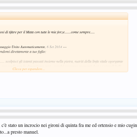
si di tifare per il Mata con tutte le mie forze.......come sempre.....
essaggio Unito Automaticamente,
6 Set 2014
---
ndomi direttamente a tuo figlio:
. scolpisci gli istanti passati insieme nella pietra, nutriti della linfa vitale sgorgante
to crescendo non lo dimenticare mai... perchè verranno momenti duri e i ricordi belli
Clicca per espandere...
lla la vita anche quando tutto ti sembrerà maledettamente scuro......."
i c'è stato un incrocio nei gironi di quinta fra me ed ortensio e mio cugin
nto...a presto manuel.