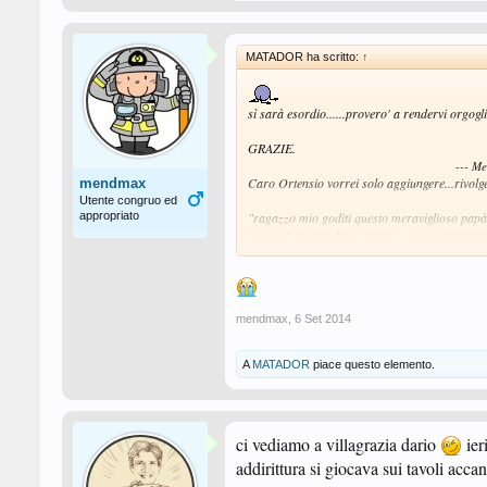
MATADOR ha scritto:
↑
sì sarà esordio......provero' a rendervi orgoglio
GRAZIE.
--- M
Caro Ortensio vorrei solo aggiungere...rivolge
mendmax
Utente congruo ed
appropriato
"ragazzo mio goditi questo meraviglioso papà....
in questi meravigliosi giorni..... ma soprattut
saranno quelli che ti faranno capire quant'è be
EL MATA.
mendmax
,
6 Set 2014
A
MATADOR
piace questo elemento.
ci vediamo a villagrazia dario
ier
addirittura si giocava sui tavoli acca