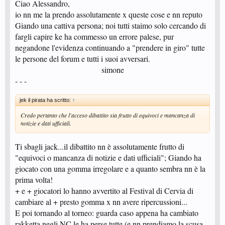
Ciao Alessandro,
Regolamento,che facciano di tutto per cambiarlo:ma non si possono
io nn me la prendo assolutamente x queste cose e nn reputo
permettere il lusso di schernire gli altri,perchè lo adottano.
Giando una cattiva persona; noi tutti staimo solo cercando di
.......alessandro.......
- - -
fargli capire ke ha commesso un errore palese, pur
negandone l'evidenza continuando a "prendere in giro" tutte
le persone del forum e tutti i suoi avversari.
simone​
- - -
jek il pirata ha scritto:
↑
Credo pertanto che l'acceso dibattito sia frutto di equivoci e mancanza di
notizie e dati ufficiali.
Ti sbagli jack...il dibattito nn è assolutamente frutto di
"equivoci o mancanza di notizie e dati ufficiali"; Giando ha
giocato con una gomma irregolare e a quanto sembra nn è la
prima volta!
+ e + giocatori lo hanno avvertito al Festival di Cervia di
cambiare al + presto gomma x nn avere ripercussioni...
E poi tornando al torneo: guarda caso appena ha cambiato
rakketta negli NC le ha perse tutte (e nn prendiamo la scusa