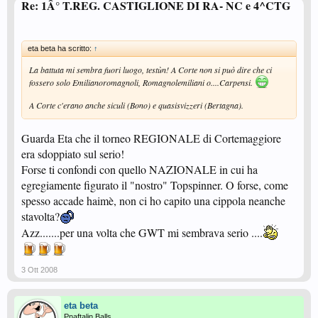
Re: 1Â° T.REG. CASTIGLIONE DI RA- NC e 4^CTG
eta beta ha scritto:
↑
La battuta mi sembra fuori luogo, testùn! A Corte non si può dire che ci
fossero solo Emilianoromagnoli, Romagnolemiliani o....Carpensi.
A Corte c'erano anche siculi (Bono) e quasisvizzeri (Bertagna).
Guarda Eta che il torneo REGIONALE di Cortemaggiore
era sdoppiato sul serio!
Forse ti confondi con quello NAZIONALE in cui ha
egregiamente figurato il "nostro" Topspinner. O forse, come
spesso accade haimè, non ci ho capito una cippola neanche
stavolta?
Azz.......per una volta che GWT mi sembrava serio ....
3 Ott 2008
eta beta
Pnaftalin Balls