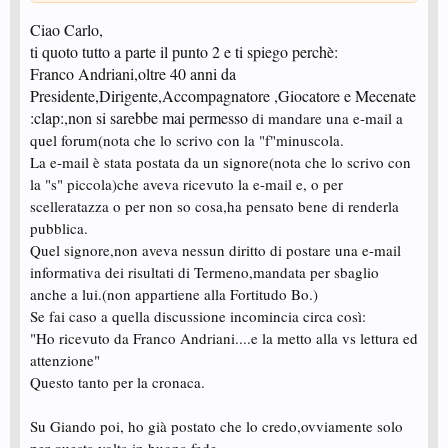
modestissimo parere, poteva evitare di sbandierare le vittorie su un forum,
già piuttosto caldo di suo, esponendosi così a critiche non per le vittorie
Ciao Carlo,
conseguite ma perchè frutto di un regolamento che consente la
ti quoto tutto a parte il punto 2 e ti spiego perchè:
partecipazione ai tornei di atleti/e di categorie ampiamente non di quel livello
Franco Andriani,oltre 40 anni da
(nel nostro caso le terza anche anche....... ma la Naum tra le quarta!!!!!!!);
3) d'accordo invece sul fatto che la critica non deve però sfociare nello
Presidente,Dirigente,Accompagnatore ,Giocatore e Mecenate
sbeffeggiamento e nel dileggio del prossimo soprattutto dopo che una
:clap:,non si sarebbe mai permesso
di mandare una e-mail a
persona ha espresso la propria opinione con garbo e moderazione;
4) la Naum non ha alcuna colpa in tutto ciò per cui non ho per nulla
quel forum(nota che lo scrivo con la "f"minuscola.
condiviso i fischi rivoltele in finale quando ha giocato contro l'Isabella su
La e-mail è stata postata da un signore(nota che lo scrivo con
una gamba sola; lei non ha fatto null'altro che il "suo" oltretutto in
la "s" piccola)che aveva ricevuto la e-mail e, o per
condizioni fisiche a dire poco precarie ...... per cui complimenti a lei.
scelleratazza o per non so cosa,ha pensato bene di renderla
Ora, per non essere totalmente OT nella discussione in questione, Giando,
pubblica.
al contrario di Franco, non mi sembra si stia comportando proprio
Quel signore,non aveva nessun diritto di postare una e-mail
correttamente con noi tutti: sembra piuttosto un grandissima presa per il
informativa dei risultati di Termeno,mandata per sbaglio
C...lo all'universo intero! Altro che ci è..............ci siamo noi!
anche a lui.(non appartiene alla Fortitudo Bo.)
Se fai caso a quella discussione incomincia circa così:
Se invece con il Giando sto prendendo una cantonata pazzesca
(conoscendolo solamente da quanto scrive su questo forum) mi scuso fin
"Ho ricevuto da Franco Andriani....e la metto alla vs lettura ed
d'ora con il diretto interessato.
attenzione"
Questo tanto per la cronaca.
Su Giando poi, ho già postato che lo credo,ovviamente solo