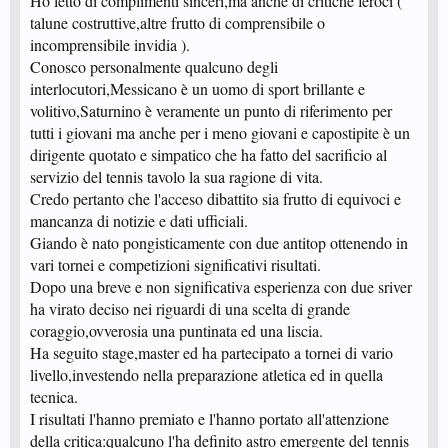
Ho letto di complimenti sinceri,ma anche di critiche feroci (
talune costruttive,altre frutto di comprensibile o
incomprensibile invidia ).
Conosco personalmente qualcuno degli
interlocutori,Messicano è un uomo di sport brillante e
volitivo,Saturnino è veramente un punto di riferimento per
tutti i giovani ma anche per i meno giovani e capostipite è un
dirigente quotato e simpatico che ha fatto del sacrificio al
servizio del tennis tavolo la sua ragione di vita.
Credo pertanto che l'acceso dibattito sia frutto di equivoci e
mancanza di notizie e dati ufficiali.
Giando è nato pongisticamente con due antitop ottenendo in
vari tornei e competizioni significativi risultati.
Dopo una breve e non significativa esperienza con due sriver
ha virato deciso nei riguardi di una scelta di grande
coraggio,ovverosia una puntinata ed una liscia.
Ha seguito stage,master ed ha partecipato a tornei di vario
livello,investendo nella preparazione atletica ed in quella
tecnica.
I risultati l'hanno premiato e l'hanno portato all'attenzione
della critica:qualcuno l'ha definito astro emergente del tennis