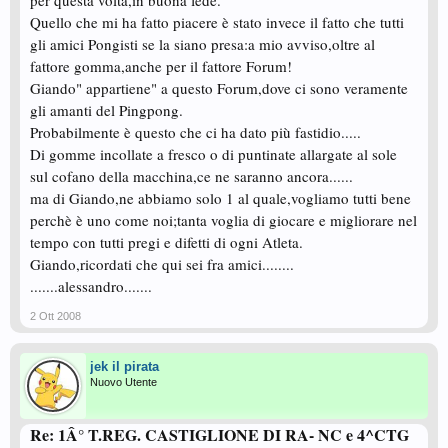
per questa volta,in buona fede.
Quello che mi ha fatto piacere è stato invece il fatto che tutti
gli amici Pongisti se la siano presa:a mio avviso,oltre al
fattore gomma,anche per il fattore Forum!
Giando" appartiene" a questo Forum,dove ci sono veramente
gli amanti del Pingpong.
Probabilmente è questo che ci ha dato più fastidio.....
Di gomme incollate a fresco o di puntinate allargate al sole
sul cofano della macchina,ce ne saranno ancora......
ma di Giando,ne abbiamo solo 1 al quale,vogliamo tutti bene
perchè è uno come noi;tanta voglia di giocare e migliorare nel
tempo con tutti pregi e difetti di ogni Atleta.
Giando,ricordati che qui sei fra amici........
.......alessandro.......
2 Ott 2008
jek il pirata
Nuovo Utente
Re: 1Â° T.REG. CASTIGLIONE DI RA- NC e 4^CTG