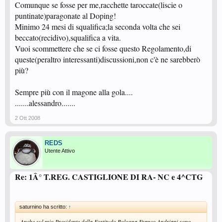
Comunque se fosse per me,racchette taroccate(liscie o
puntinate)paragonate al Doping!
Minimo 24 mesi di squalifica;la seconda volta che sei
beccato(recidivo),squalifica a vita.
Vuoi scommettere che se ci fosse questo Regolamento,di
queste(peraltro interessanti)discussioni,non c'è ne sarebberò
più?
Sempre più con il magone alla gola....
.......alessandro.......
2 Ott 2008
REDS
Utente Attivo
Re: 1Â° T.REG. CASTIGLIONE DI RA- NC e 4^CTG
saturnino ha scritto:
↑
Anche sul mio Presidente della Fortitudo Bologna,Franco Andriani,sono