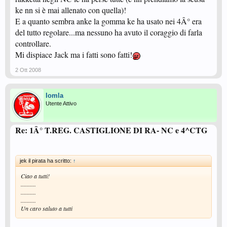
ke nn si è mai allenato con quella)!
E a quanto sembra anke la gomma ke ha usato nei 4Â° era
del tutto regolare...ma nessuno ha avuto il coraggio di farla
controllare.
Mi dispiace Jack ma i fatti sono fatti!
2 Ott 2008
Iomla
Utente Attivo
Re: 1Â° T.REG. CASTIGLIONE DI RA- NC e 4^CTG
jek il pirata ha scritto:
↑
Ciao a tutti!
..........
..........
..........
Un caro saluto a tutti