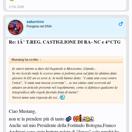
2 Ott 2008
saturnino
Pongista nel DNA
Re: 1Â° T.REG. CASTIGLIONE DI RA- NC e 4^CTG
Mustang ha scritto:
↑
Io starei attento a dare del bugiardo a Messicano, Giando...
Se nn ricordo male lo scorso anno si polemizzava sul fatto ke abiamo fatto
giocare in D2 un ex serie A: in molti hanno detto: "è stata una cosa contro
l'etica", "è stata una mossa scorretta"... se noi siamo stati scorretti ad
attuare un articolo presente nel regolamento, come si definisce qualcuno ke
trasgredisce alle regole facendo finta di niente?
Vorrei tanto una risposta da voi...
Ciao Mustang,
non te la prendere più di tanto
.
Anche sul mio Presidente della Fortitudo Bologna,Franco
Andriani,sono state buttate palate di "fango",solo perchè ha