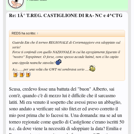
Re: 1Â° T.REG. CASTIGLIONE DI RA- NC e 4^CTG
REDS ha scritto:
↑
Guarda Eta che il torneo REGIONALE di Cortemaggiore era sdoppiato sul
serio!
Forse ti confondi con quello NAZIONALE in cui ha egregiamente figurato il
"nostro" Topspinner. O forse, come spesso accade haimè, non ci ho capito
una cippola neanche stavolta?
Azz.......per una volta che GWT mi sembrava serio ....
Scusa, credevo fosse una battuta del "buon" Alberto, sai
com'è, quando c'è di mezzo lui è difficile che il sarcasmo
latiti. Mi era venuto il sospetto che avessi preso un abbaglio,
sono andato a verificare sul sito fitet.er ed avevo corretto il
mio post prima che lo facessi tu. Una domanda: ma se ad un
torneo regionale come quello di Castiglione c'erano iscritti 50
n.c. da dove viene la necessità di sdoppiare la data? Emilia e