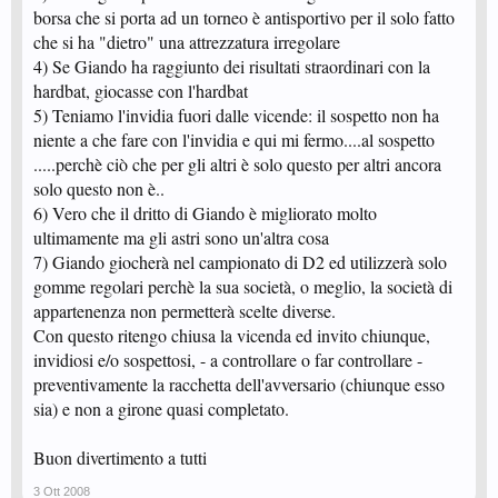
borsa che si porta ad un torneo è antisportivo per il solo fatto
che si ha "dietro" una attrezzatura irregolare
4) Se Giando ha raggiunto dei risultati straordinari con la
hardbat, giocasse con l'hardbat
5) Teniamo l'invidia fuori dalle vicende: il sospetto non ha
niente a che fare con l'invidia e qui mi fermo....al sospetto
.....perchè ciò che per gli altri è solo questo per altri ancora
solo questo non è..
6) Vero che il dritto di Giando è migliorato molto
ultimamente ma gli astri sono un'altra cosa
7) Giando giocherà nel campionato di D2 ed utilizzerà solo
gomme regolari perchè la sua società, o meglio, la società di
appartenenza non permetterà scelte diverse.
Con questo ritengo chiusa la vicenda ed invito chiunque,
invidiosi e/o sospettosi, - a controllare o far controllare -
preventivamente la racchetta dell'avversario (chiunque esso
sia) e non a girone quasi completato.
Buon divertimento a tutti
3 Ott 2008