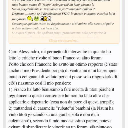
state buttate palate di "fango",solo perchè ha fatto giocare la
Naum,perfettamente in Regolamento,ai Campionati Italiani di
Termeno......come se il Regolamento FITeT lo avesse inventato e scritto lui a
suo favore
.
Comunque quando esiste un Regolamento,e ci si attiene allo stesso,si può e
si deve sempre,andare a testa alta.
Se a quei Signori, che spalano fango gratuitamente solo per aprire la
bocca,non collegandola con il cervello,non gli andasse bene tale
Clicca per espandere...
Regolamento,che facciano di tutto per cambiarlo:ma non si possono
permettere il lusso di schernire gli altri,perchè lo adottano.
Caro Alessandro, mi permetto di intervenire in quanto ho
.......alessandro.......
letto le critiche rivolte al buon Franco su altro forum.
Posto che con Francone ho avuto un ottimo rapporto (è stato
anche il mio Presidente per più di venti anni e mi ha sempre
trattato coi guanti di velluto per cui posso solo ringraziarlo di
ciò!) riassumo così il mio pensiero:
1) Franco ha fatto benissimo a fare incetta di titoli perchè il
regolamento questo consente e lui non ha fatto altro che
applicarlo e rispettarlo (cosa non da poco di questi tempi!);
2) trattandosi di caramelle "rubate"ai bambini (la Naum ha
vinto titoli giocando su una gamba sola e non è un
eufemismo!), secondo il mio modestissimo parere, poteva
evitare di sbandierare le vittorie su un forum, già piuttosto