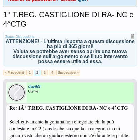
1° T.REG. CASTIGLIONE DI RA- NC e
4^CTG
Status Discussione:
ATTENZIONE! - L'ultima risposta a questa discussione
ha più di 365 giorni!
Valuta se potrebbe aver senso aprire una nuova
discussione sull'argomento o se il tuo intervento
possa essere utile ad essa.
< Precedenti
1
2
3
4
Successive >
daw69
Utente
Re: 1Â° T.REG. CASTIGLIONE DI RA- NC e 4^CTG
Se effettivamente la gomma non è regolare chi la può
contestare in C2 ( credo che sia quella la categoria in cui
gioca ) visto che un giudice esterno non c'è durante le partite