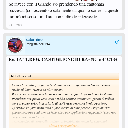
Se invece con il Giando sto prendendo una cantonata
pazzesca (conoscendolo solamente da quanto scrive su questo
forum) mi scuso fin d'ora con il diretto interessato.
2 Ott 2008
saturnino
Pongista nel DNA
Re: 1Â° T.REG. CASTIGLIONE DI RA- NC e 4^CTG
REDS ha scritto:
↑
Caro Alessandro, mi permetto di intervenire in quanto ho letto le critiche
rivolte al buon Franco su altro forum.
Posto che con Francone ho avuto un ottimo rapporto (è stato anche il mio
Presidente per più di venti anni e mi ha sempre trattato coi guanti di velluto
per cui posso solo ringraziarlo di ciò!) riassumo così il mio pensiero:
1) Franco ha fatto benissimo a fare incetta di titoli perchè il regolamento
questo consente e lui non ha fatto altro che applicarlo e rispettarlo (cosa non
da poco di questi tempi!);
2) trattandosi di caramelle "rubate"ai bambini (la Naum ha vinto titoli
Clicca per espandere...
giocando su una gamba sola e non è un eufemismo!), secondo il mio