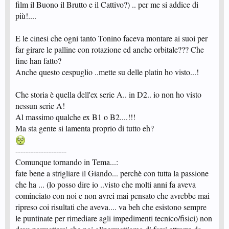
film il Buono il Brutto e il Cattivo?) .. per me si addice di
più!....
E le cinesi che ogni tanto Tonino faceva montare ai suoi per
far girare le palline con rotazione ed anche orbitale??? Che
fine han fatto?
Anche questo cespuglio ..mette su delle platin ho visto...!
Che storia è quella dell'ex serie A.. in D2.. io non ho visto
nessun serie A!
Al massimo qualche ex B1 o B2....!!!
Ma sta gente si lamenta proprio di tutto eh?
--------------------
Comunque tornando in Tema...:
fate bene a strigliare il Giando... perchè con tutta la passione
che ha ... (lo posso dire io ..visto che molti anni fa aveva
cominciato con noi e non avrei mai pensato che avrebbe mai
ripreso coi risultati che aveva.... va beh che esistono sempre
le puntinate per rimediare agli impedimenti tecnico/fisici) non