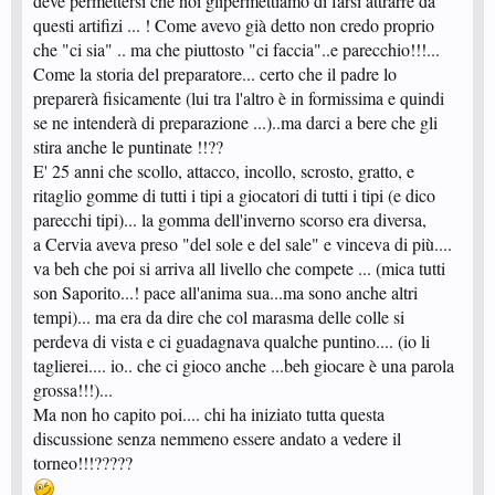
deve permettersi che noi glipermettiamo di farsi attrarre da
questi artifizi ... ! Come avevo già detto non credo proprio
che "ci sia" .. ma che piuttosto "ci faccia"..e parecchio!!!...
Come la storia del preparatore... certo che il padre lo
preparerà fisicamente (lui tra l'altro è in formissima e quindi
se ne intenderà di preparazione ...)..ma darci a bere che gli
stira anche le puntinate !!??
E' 25 anni che scollo, attacco, incollo, scrosto, gratto, e
ritaglio gomme di tutti i tipi a giocatori di tutti i tipi (e dico
parecchi tipi)... la gomma dell'inverno scorso era diversa,
a Cervia aveva preso "del sole e del sale" e vinceva di più....
va beh che poi si arriva all livello che compete ... (mica tutti
son Saporito...! pace all'anima sua...ma sono anche altri
tempi)... ma era da dire che col marasma delle colle si
perdeva di vista e ci guadagnava qualche puntino.... (io li
taglierei.... io.. che ci gioco anche ...beh giocare è una parola
grossa!!!)...
Ma non ho capito poi.... chi ha iniziato tutta questa
discussione senza nemmeno essere andato a vedere il
torneo!!!?????