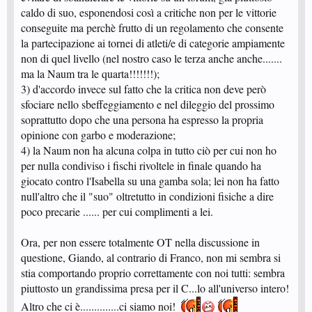
caldo di suo, esponendosi così a critiche non per le vittorie
conseguite ma perchè frutto di un regolamento che consente
la partecipazione ai tornei di atleti/e di categorie ampiamente
non di quel livello (nel nostro caso le terza anche anche.......
ma la Naum tra le quarta!!!!!!!);
3) d'accordo invece sul fatto che la critica non deve però
sfociare nello sbeffeggiamento e nel dileggio del prossimo
soprattutto dopo che una persona ha espresso la propria
opinione con garbo e moderazione;
4) la Naum non ha alcuna colpa in tutto ciò per cui non ho
per nulla condiviso i fischi rivoltele in finale quando ha
giocato contro l'Isabella su una gamba sola; lei non ha fatto
null'altro che il "suo" oltretutto in condizioni fisiche a dire
poco precarie ...... per cui complimenti a lei.
Ora, per non essere totalmente OT nella discussione in
questione, Giando, al contrario di Franco, non mi sembra si
stia comportando proprio correttamente con noi tutti: sembra
piuttosto un grandissima presa per il C...lo all'universo intero!
Altro che ci è..............ci siamo noi!