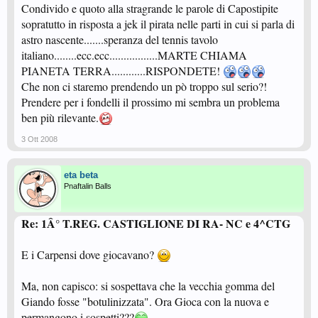
Condivido e quoto alla stragrande le parole di Capostipite
sopratutto in risposta a jek il pirata nelle parti in cui si parla di
astro nascente.......speranza del tennis tavolo
italiano........ecc.ecc.................MARTE CHIAMA
PIANETA TERRA............RISPONDETE!
Che non ci staremo prendendo un pò troppo sul serio?!
Prendere per i fondelli il prossimo mi sembra un problema
ben più rilevante.
3 Ott 2008
eta beta
Pnaftalin Balls
Re: 1Â° T.REG. CASTIGLIONE DI RA- NC e 4^CTG
E i Carpensi dove giocavano?
Ma, non capisco: si sospettava che la vecchia gomma del
Giando fosse "botulinizzata". Ora Gioca con la nuova e
permangono i sospetti???