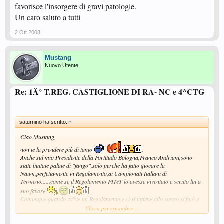
favorisce l'insorgere di gravi patologie.
Un caro saluto a tutti
2 Ott 2008
Mustang
Nuovo Utente
Re: 1Â° T.REG. CASTIGLIONE DI RA- NC e 4^CTG
saturnino ha scritto:
↑
Ciao Mustang,
non te la prendere più di tanto
.
Anche sul mio Presidente della Fortitudo Bologna,Franco Andriani,sono
state buttate palate di "fango",solo perchè ha fatto giocare la
Naum,perfettamente in Regolamento,ai Campionati Italiani di
Termeno......come se il Regolamento FITeT lo avesse inventato e scritto lui a
suo favore
.
Comunque quando esiste un Regolamento,e ci si attiene allo stesso,si può e
si deve sempre,andare a testa alta.
Clicca per espandere...
Se a quei Signori, che spalano fango gratuitamente solo per aprire la
bocca,non collegandola con il cervello,non gli andasse bene tale