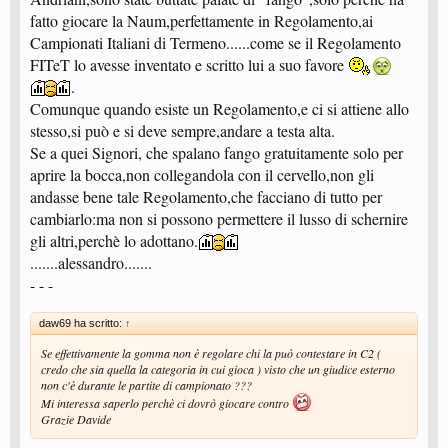
fatto giocare la Naum,perfettamente in Regolamento,ai
Campionati Italiani di Termeno......come se il Regolamento
FITeT lo avesse inventato e scritto lui a suo favore
.
Comunque quando esiste un Regolamento,e ci si attiene allo
stesso,si può e si deve sempre,andare a testa alta.
Se a quei Signori, che spalano fango gratuitamente solo per
aprire la bocca,non collegandola con il cervello,non gli
andasse bene tale Regolamento,che facciano di tutto per
cambiarlo:ma non si possono permettere il lusso di schernire
gli altri,perchè lo adottano.
.......alessandro.......
- - -
daw69 ha scritto:
↑
Se effettivamente la gomma non è regolare chi la può contestare in C2 (
credo che sia quella la categoria in cui gioca ) visto che un giudice esterno
non c'è durante le partite di campionato ???
Mi interessa saperlo perchè ci dovrò giocare contro
Grazie Davide