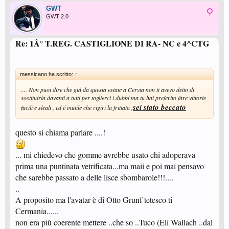
GWT
GWT 2.0
Re: 1Â° T.REG. CASTIGLIONE DI RA- NC e 4^CTG
messicano ha scritto:
↑
.... Non puoi dire che già da questa estate a Cervia non ti avevo detto di
sostituirla davanti a tutti per toglierci i dubbi ma tu hai preferito fare vittorie
sei stato beccato
facili e sleali , ed é inutile che rigiri la frittata ,
questo si chiama parlare ....!
... mi chiedevo che gomme avrebbe usato chi adoperava
prima una puntinata vetrificata...ma maii e poi mai pensavo
che sarebbe passato a delle lisce sbombarole!!!....
..
A proposito ma l'avatar è di Otto Grunf tetesco ti
Cermania......
non era più coerente mettere ..che so ..Tuco (Eli Wallach ..dal