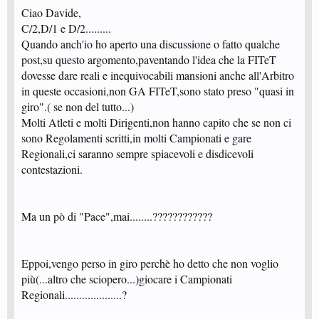
Ciao Davide,
C/2,D/1 e D/2.........
Quando anch'io ho aperto una discussione o fatto qualche
post,su questo argomento,paventando l'idea che la FITeT
dovesse dare reali e inequivocabili mansioni anche all'Arbitro
in queste occasioni,non GA FITeT,sono stato preso "quasi in
giro".( se non del tutto...)
Molti Atleti e molti Dirigenti,non hanno capito che se non ci
sono Regolamenti scritti,in molti Campionati e gare
Regionali,ci saranno sempre spiacevoli e disdicevoli
contestazioni.
Ma un pò di "Pace",mai........????????????
Eppoi,vengo perso in giro perchè ho detto che non voglio
più(...altro che sciopero...)giocare i Campionati
Regionali....................?