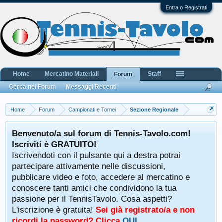
Entra o Registrati
Home
Mercatino Materiali
Staff
Forum
Cerca nei Forum
Messaggi Recenti
Home
Forum
Campionati e Tornei
Sezione Regionale
Benvenuto/a sul forum di Tennis-Tavolo.com!
Iscriviti è GRATUITO!
Iscrivendoti con il pulsante qui a destra potrai
partecipare attivamente nelle discussioni,
pubblicare video e foto, accedere al mercatino e
conoscere tanti amici che condividono la tua
passione per il TennisTavolo. Cosa aspetti?
L'iscrizione è gratuita!
Sei già registrato/a e non
ricordi la password? Clicca
QUI
.