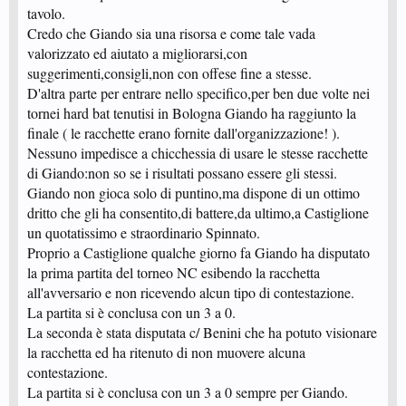
tavolo.
Credo che Giando sia una risorsa e come tale vada
valorizzato ed aiutato a migliorarsi,con
suggerimenti,consigli,non con offese fine a stesse.
D'altra parte per entrare nello specifico,per ben due volte nei
tornei hard bat tenutisi in Bologna Giando ha raggiunto la
finale ( le racchette erano fornite dall'organizzazione! ).
Nessuno impedisce a chicchessia di usare le stesse racchette
di Giando:non so se i risultati possano essere gli stessi.
Giando non gioca solo di puntino,ma dispone di un ottimo
dritto che gli ha consentito,di battere,da ultimo,a Castiglione
un quotatissimo e straordinario Spinnato.
Proprio a Castiglione qualche giorno fa Giando ha disputato
la prima partita del torneo NC esibendo la racchetta
all'avversario e non ricevendo alcun tipo di contestazione.
La partita si è conclusa con un 3 a 0.
La seconda è stata disputata c/ Benini che ha potuto visionare
la racchetta ed ha ritenuto di non muovere alcuna
contestazione.
La partita si è conclusa con un 3 a 0 sempre per Giando.