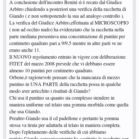
A conclusione dell'incontro Benini sì è recato dal Giudice
Arbitro chiedendo a posteriori una verifica della racchetta di
Giando ( e non sottoponendo la sua ad analogo controllo ).
La verifica del Giudice Arbitro,effettuata al MICROSCOPIO
( non ad occhio nudo) ha evidenziato che la racchetta nella
parte mediana presentava una concentrazione di puntini per
centimetro quadrato pari a 9/9,5 mentre in altre parti ve ne
erano anche 11.
Il NUOVO regolamento entrato in vigore con deliberazione
FITET del marzo 2008 prevede che vi debbano essere
almeno 10 puntini per centimetro quadrato.
Orbene,è ragionevole pensare che la mancanza di mezzo
puntino in UNA PARTE della racchetta possa in qualche
modo aver arricchito i risultati di Giando?
Chi usa il puntino sa quanto sia complesso stendere in
maniera uniforme sul telaio una gomma morbida come quella
che usa Giando.
Peraltro Giando usa il cd padellone e pertanto la gomma
stessa va tirata per adattarla al telaio in maniera completa.
Dopo l'epletamento delle verifiche di cui abbiamo
parlato,Giando,coraggiosamente ha sostituito la racchetta con