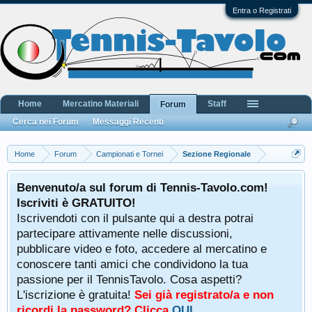
Entra o Registrati
Home
Mercatino Materiali
Staff
Forum
Cerca nei Forum
Messaggi Recenti
Home
Forum
Campionati e Tornei
Sezione Regionale
Benvenuto/a sul forum di Tennis-Tavolo.com!
Iscriviti è GRATUITO!
Iscrivendoti con il pulsante qui a destra potrai
partecipare attivamente nelle discussioni,
pubblicare video e foto, accedere al mercatino e
conoscere tanti amici che condividono la tua
passione per il TennisTavolo. Cosa aspetti?
L'iscrizione è gratuita!
Sei già registrato/a e non
ricordi la password? Clicca
QUI
.