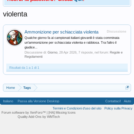
violenta
Ammonizione per schiacciata violenta
Discussione
Qualche giorno fa ai campionati italiani giovanili è stata comminata
un'ammonizione per schiacciata violenta e rabbiosa. Tra l'altro il
giudice...
Discussione di:
Giorno
,
28 Apr 2026
, 7 risposte, nel forum:
Regole e
Regolamenti
Risultati da 1 a 1 di 1
Home
Tags
Italiano
Passa alla Versione Desktop
Contattaci!
Aiuto
Termini e Condizioni d'uso del sito
Policy sulla Privacy
Forum software by XenForo™
| [HA] Missing Icons
Quality Add-Ons by WMTech