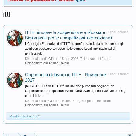
ittf
ITTF rimuove la sospensione a Russia e
Discussione
Bielorussia per le competizioni internazionali
Il Consiglio Esecutivo dell'ITTF ha confermato la riammissione degli
atleti con passaporto russo nelle competizioni internazionali di
tennistavolo...
Discussione di:
Giorno
,
15 Lug 2026
, 7 risposte, nel forum:
Chiacchiere sul Tennis Tavolo
Opportunità di lavoro in ITTF - Novembre
Discussione
2017
[ATTACH] Sul sito ITTF c'è un link che punta alla pagina "Job
Opportunities", se qualcuno vuole farsi avanti (entro il 30 Novembre)
ecco il link...
Discussione di:
Giorno
,
19 Nov 2017
, 0 risposte, nel forum:
Chiacchiere sul Tennis Tavolo
Risultati da 1 a 2 di 2