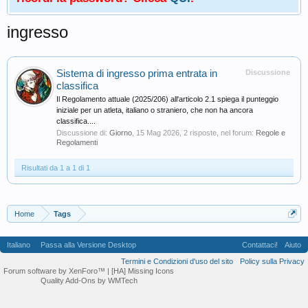
ingresso
Sistema di ingresso prima entrata in
Discussione
classifica
Il Regolamento attuale (2025/206) all'articolo 2.1 spiega il punteggio
iniziale per un atleta, italiano o straniero, che non ha ancora
classifica....
Discussione di:
Giorno
,
15 Mag 2026
, 2 risposte, nel forum:
Regole e
Regolamenti
Risultati da 1 a 1 di 1
Home
Tags
Italiano
Passa alla Versione Desktop
Contattaci!
Aiuto
Termini e Condizioni d'uso del sito
Policy sulla Privacy
Forum software by XenForo™
| [HA] Missing Icons
Quality Add-Ons by WMTech