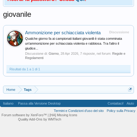
giovanile
Ammonizione per schiacciata violenta
Discussione
Qualche giorno fa ai campionati italiani giovanili è stata comminata
un'ammonizione per schiacciata violenta e rabbiosa. Tra l'altro il
giudice...
Discussione di:
Giorno
,
28 Apr 2026
, 7 risposte, nel forum:
Regole e
Regolamenti
Risultati da 1 a 1 di 1
Home
Tags
Italiano
Passa alla Versione Desktop
Contattaci!
Aiuto
Termini e Condizioni d'uso del sito
Policy sulla Privacy
Forum software by XenForo™
| [HA] Missing Icons
Quality Add-Ons by WMTech