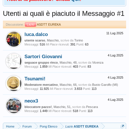
Utenti ai quali è piaciuto il Messaggio #1
Discussione:
Lazio
ASDTT EUREKA
luca.dalco
11 Lug 2025
utente scarso
, Maschio,
scrive da
Torino
Messaggi:
516
Mi Piace
ricevuti:
391
Punti:
63
Sartori Giovanni
4 Lug 2025
seguace gruppo rinco
, Maschio, 48,
scrive da
Vicenza
Messaggi:
1.859
Mi Piace
ricevuti:
403
Punti:
83
Tsunami!
4 Lug 2025
Moderatore mercatino
, Maschio, 66,
scrive da
Busto Garolfo (MI)
Messaggi:
11.925
Mi Piace
ricevuti:
3.833
Punti:
113
neox3
4 Lug 2025
bloccatore pazzo!
, Maschio, 51,
scrive da
Pescara
Messaggi:
1.449
Mi Piace
ricevuti:
518
Punti:
113
Home
Forum
Pong Elenco
Lazio
ASDTT EUREKA