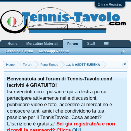
Entra o Registrati
Home
Mercatino Materiali
Staff
Forum
Cerca nei Forum
Messaggi Recenti
Home
Forum
Pong Elenco
Lazio
ASDTT EUREKA
Benvenuto/a sul forum di Tennis-Tavolo.com!
Iscriviti è GRATUITO!
Iscrivendoti con il pulsante qui a destra potrai
partecipare attivamente nelle discussioni,
pubblicare video e foto, accedere al mercatino e
conoscere tanti amici che condividono la tua
passione per il TennisTavolo. Cosa aspetti?
L'iscrizione è gratuita!
Sei già registrato/a e non
ricordi la password? Clicca
QUI
.