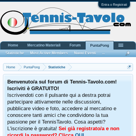
Entra o Registrati
Home
Mercatino Materiali
Forum
PuntaPong
Statistiche
Most Active Members
Nuovi Eventi
...
Home
PuntaPong
Statistiche
Benvenuto/a sul forum di Tennis-Tavolo.com!
Iscriviti è GRATUITO!
Iscrivendoti con il pulsante qui a destra potrai
partecipare attivamente nelle discussioni,
pubblicare video e foto, accedere al mercatino e
conoscere tanti amici che condividono la tua
passione per il TennisTavolo. Cosa aspetti?
L'iscrizione è gratuita!
Sei già registrato/a e non
ricordi la password? Clicca
QUI
.