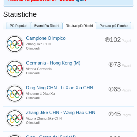
Statistiche
Più Popolari
Eventi Più Ricchi
Risultati più Ricchi
Puntate più Ricche
Campione Olimpico
℗102
Pagati
Zhang Jike CHN
Olimpiadi
Germania - Hong Kong (M)
℗73
Pagati
Vittoria Germania
Olimpiadi
Ding Ning CHN - Li Xiao Xia CHN
℗65
Pagati
Vincente Li Xiao Xia
Olimpiadi
Zhang Jike CHN - Wang Hao CHN
℗45
Pagati
Vittoria Zhang Jike CHN
Olimpiadi