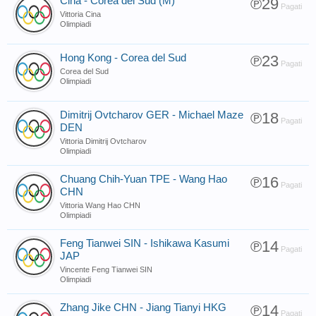
Cina - Corea del Sud (M)
℗29
Pagati
Vittoria Cina
Olimpiadi
Hong Kong - Corea del Sud
℗23
Pagati
Corea del Sud
Olimpiadi
Dimitrij Ovtcharov GER - Michael Maze
℗18
Pagati
DEN
Vittoria Dimitrij Ovtcharov
Olimpiadi
Chuang Chih-Yuan TPE - Wang Hao
℗16
Pagati
CHN
Vittoria Wang Hao CHN
Olimpiadi
Feng Tianwei SIN - Ishikawa Kasumi
℗14
Pagati
JAP
Vincente Feng Tianwei SIN
Olimpiadi
Zhang Jike CHN - Jiang Tianyi HKG
℗14
Pagati