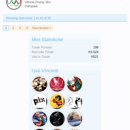
Vittoria Zhang Jike
Olimpiadi
Showing outcomes 1 to 10 of 35
1
2
3
4
Successive >
Mini Statistiche
Totale Puntate:
198
Raccolta Totale:
℗3.524
Vinti in Totale:
℗521
I più Vincenti