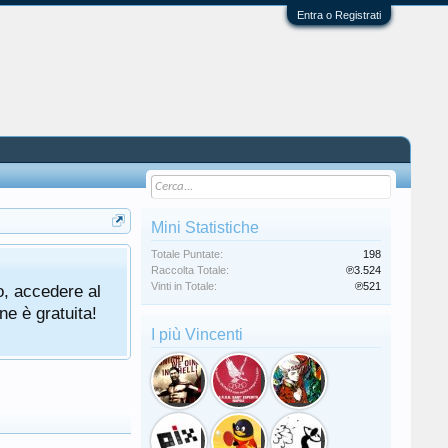
Entra o Registrati
Mini Statistiche
Totale Puntate:
198
Raccolta Totale:
℗3.524
Vinti in Totale:
℗521
o, accedere al
ne è gratuita!
I più Vincenti