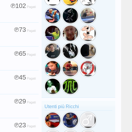
℗102
Pagati
℗73
Pagati
℗65
Pagati
℗45
Pagati
℗29
Pagati
Utenti più Ricchi
℗23
Pagati