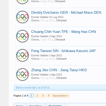
Giorno
,
6 Ago 2012
,
Olimpiadi
Dimitrij Ovtcharov GER - Michael Maze DEN
Evento Saldato
31 Lug 2012
Giorno
,
31 Lug 2012
,
Olimpiadi
Chuang Chih-Yuan TPE - Wang Hao CHN
Evento Saldato
2 Ago 2012
Giorno
,
1 Ago 2012
,
Olimpiadi
Feng Tianwei SIN - Ishikawa Kasumi JAP
Evento Saldato
1 Ago 2012
Giorno
,
31 Lug 2012
,
Olimpiadi
Zhang Jike CHN - Jiang Tianyi HKG
Evento Saldato
1 Ago 2012
Giorno
,
31 Lug 2012
,
Olimpiadi
Elenco eventi dal 1 al 10 di 31
Pagina 1 di 4
1
2
3
4
Successive >