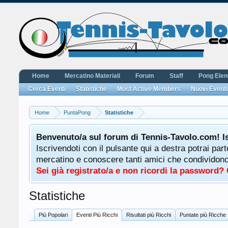
Home
Mercatino Materiali
Forum
Staff
Pong Ele
Cerca Eventi
Statistiche
Most Active Members
Nuovi Eventi
Home
PuntaPong
Statistiche
Benvenuto/a sul forum di Tennis-Tavolo.com! I
Iscrivendoti con il pulsante qui a destra potrai par
mercatino e conoscere tanti amici che condividono l
Sei già registrato/a e non ricordi la password?
Statistiche
Più Popolari
Eventi Più Ricchi
Risultati più Ricchi
Puntate più Ricche