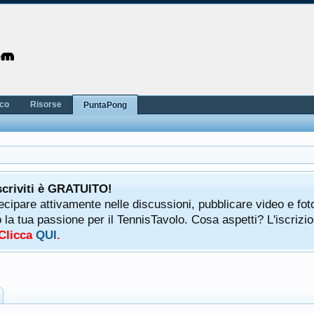
nco
Risorse
PuntaPong
scriviti è GRATUITO!
tecipare attivamente nelle discussioni, pubblicare video e fot
a tua passione per il TennisTavolo. Cosa aspetti? L'iscrizio
 Clicca
QUI
.