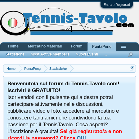
Entra o Registrati
Home
Mercatino Materiali
Forum
PuntaPong
Statistiche
Most Active Members
Nuovi Eventi
...
Home
PuntaPong
Statistiche
Benvenuto/a sul forum di Tennis-Tavolo.com!
Iscriviti è GRATUITO!
Iscrivendoti con il pulsante qui a destra potrai
partecipare attivamente nelle discussioni,
pubblicare video e foto, accedere al mercatino e
conoscere tanti amici che condividono la tua
passione per il TennisTavolo. Cosa aspetti?
L'iscrizione è gratuita!
Sei già registrato/a e non
ricordi la password? Clicca
QUI
.