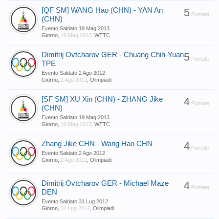
[QF SM] WANG Hao (CHN) - YAN An
5
Puntate
(CHN)
Evento Saldato
19 Mag 2013
Giorno
,
19 Mag 2013
,
WTTC
Dimitrij Ovtcharov GER - Chuang Chih-Yuan
5
Puntate
TPE
Evento Saldato
2 Ago 2012
Giorno
,
2 Ago 2012
,
Olimpiadi
[SF SM] XU Xin (CHN) - ZHANG Jike
4
Puntate
(CHN)
Evento Saldato
19 Mag 2013
Giorno
,
19 Mag 2013
,
WTTC
Zhang Jike CHN - Wang Hao CHN
4
Puntate
Evento Saldato
2 Ago 2012
Giorno
,
2 Ago 2012
,
Olimpiadi
Dimitrij Ovtcharov GER - Michael Maze
4
Puntate
DEN
Evento Saldato
31 Lug 2012
Giorno
,
31 Lug 2012
,
Olimpiadi