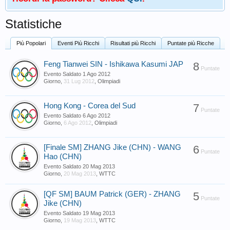
Statistiche
Più Popolari
Eventi Più Ricchi
Risultati più Ricchi
Puntate più Ricche
Feng Tianwei SIN - Ishikawa Kasumi JAP
8
Puntate
Evento Saldato
1 Ago 2012
Giorno
,
31 Lug 2012
,
Olimpiadi
Hong Kong - Corea del Sud
7
Puntate
Evento Saldato
6 Ago 2012
Giorno
,
6 Ago 2012
,
Olimpiadi
[Finale SM] ZHANG Jike (CHN) - WANG
6
Puntate
Hao (CHN)
Evento Saldato
20 Mag 2013
Giorno
,
20 Mag 2013
,
WTTC
[QF SM] BAUM Patrick (GER) - ZHANG
5
Puntate
Jike (CHN)
Evento Saldato
19 Mag 2013
Giorno
,
19 Mag 2013
,
WTTC