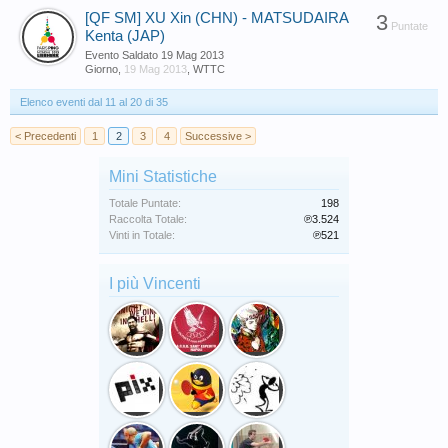
[QF SM] XU Xin (CHN) - MATSUDAIRA
3
Puntate
Kenta (JAP)
Evento Saldato
19 Mag 2013
Giorno
,
19 Mag 2013
,
WTTC
Elenco eventi dal 11 al 20 di 35
< Precedenti
1
2
3
4
Successive >
Mini Statistiche
Totale Puntate:
198
Raccolta Totale:
℗3.524
Vinti in Totale:
℗521
I più Vincenti