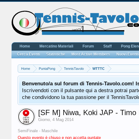
Home
Mercatino Materiali
Forum
Staff
Pong Ele
Cerca Eventi
Statistiche
Most Active Members
Nuovi Eventi
Home
PuntaPong
TennisTavolo
WTTTC
Benvenuto/a sul forum di Tennis-Tavolo.com! I
Iscrivendoti con il pulsante qui a destra potrai pa
che condividono la tua passione per il TennisTavolo
[SF M] Niwa, Koki JAP - Timo
Giorno
,
4 Mag 2014
SemiFinale - Maschile
Questo evento è chiuso e non accetta puntate