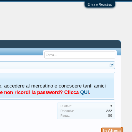
Entra o Registrati
oto, accedere al mercatino e conoscere tanti amici
a e non ricordi la password? Clicca
QUI
.
Puntate:
3
Raccolta:
℗32
Pagati:
℗0
In Attesa