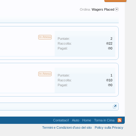
Ordina:
Wagers Placed
In Attesa
Puntate:
2
Raccolta:
℗22
Pagati:
℗0
In Attesa
Puntate:
1
Raccolta:
℗10
Pagati:
℗0
Contattaci!
Aiuto
Home
Torna in Cima
Termini e Condizioni d'uso del sito
Policy sulla Privacy