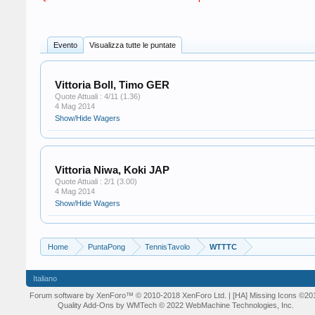
Evento
Visualizza tutte le puntate
Vittoria Boll, Timo GER
Quote Attuali : 4/11 (1.36)
4 Mag 2014
Show/Hide Wagers
Vittoria Niwa, Koki JAP
Quote Attuali : 2/1 (3.00)
4 Mag 2014
Show/Hide Wagers
Home
PuntaPong
TennisTavolo
WTTTC
Italiano
Forum software by XenForo™
© 2010-2018 XenForo Ltd.
| [HA] Missing Icons
©20
Quality Add-Ons by WMTech
© 2022 WebMachine Technologies, Inc.