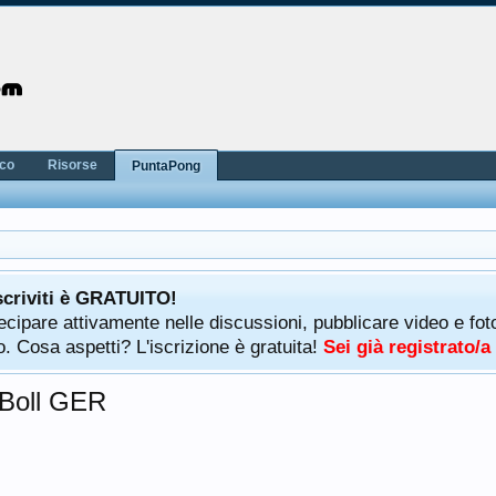
nco
Risorse
PuntaPong
scriviti è GRATUITO!
rtecipare attivamente nelle discussioni, pubblicare video e f
. Cosa aspetti? L'iscrizione è gratuita!
Sei già registrato/
 Boll GER