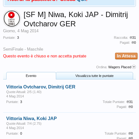
[SF M] Niwa, Koki JAP - Dimitrij
Ovtcharov GER
Giorno
,
4 Mag 2014
Puntate:
3
Raccolta:
℗31
Pagati:
℗0
SemiFinale - Maschile
In Attesa
Questo evento è chiuso e non accetta puntate
Ordina:
Wagers Placed
Evento
Visualizza tutte le puntate
Vittoria Ovtcharov, Dimitrij GER
Quote Attuali: 2/5 (1.40)
4 Mag 2014
Puntate:
3
Totale Puntate:
℗31
Pagati:
℗0
Vittoria Niwa, Koki JAP
Quote Attuali: 7/4 (2.75)
4 Mag 2014
Puntate:
0
Totale Puntate:
℗0
Pagati:
℗0