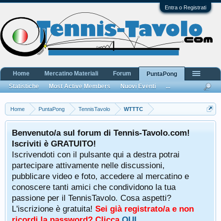
Entra o Registrati
Home
Mercatino Materiali
Forum
PuntaPong
Statistiche
Most Active Members
Nuovi Eventi
...
Home
PuntaPong
TennisTavolo
WTTTC
Benvenuto/a sul forum di Tennis-Tavolo.com!
Iscriviti è GRATUITO!
Iscrivendoti con il pulsante qui a destra potrai
partecipare attivamente nelle discussioni,
pubblicare video e foto, accedere al mercatino e
conoscere tanti amici che condividono la tua
passione per il TennisTavolo. Cosa aspetti?
L'iscrizione è gratuita!
Sei già registrato/a e non
ricordi la password? Clicca
QUI
.