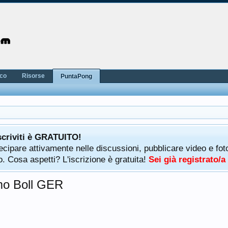
nco
Risorse
PuntaPong
scriviti è GRATUITO!
rtecipare attivamente nelle discussioni, pubblicare video e f
. Cosa aspetti? L'iscrizione è gratuita!
Sei già registrato/
imo Boll GER