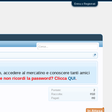
Entra o Registrati
oto, accedere al mercatino e conoscere tanti amici
a e non ricordi la password? Clicca
QUI
.
Puntate:
2
Raccolta:
℗10
Pagati:
℗0
In Attesa