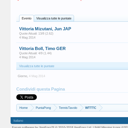
Evento
Visualizza tutte le puntate
Vittoria Mizutani, Jun JAP
Quote Attuali: 13/8 (2.62)
4 Mag 2014
Vittoria Boll, Timo GER
Quote Attuali: 4/9 (1.44)
4 Mag 2014
Visualizza tutte le puntate
Giorno
,
4 Mag 2014
Condividi questa Pagina
Home
PuntaPong
TennisTavolo
WTTTC
Italiano
Forum software by XenForo™
© 2010-2018 XenForo Ltd.
| [HA] Missing Icons
©20