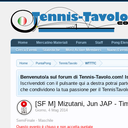
Home
Mercatino Materiali
Forum
Staff
Pong Ele
Cerca Eventi
Statistiche
Most Active Members
Nuovi Eventi
Home
PuntaPong
TennisTavolo
WTTTC
Benvenuto/a sul forum di Tennis-Tavolo.com! I
Iscrivendoti con il pulsante qui a destra potrai pa
che condividono la tua passione per il TennisTavolo
[SF M] Mizutani, Jun JAP - T
Giorno
,
4 Mag 2014
SemiFinale - Maschile
Questo evento è chiuso e non accetta puntate