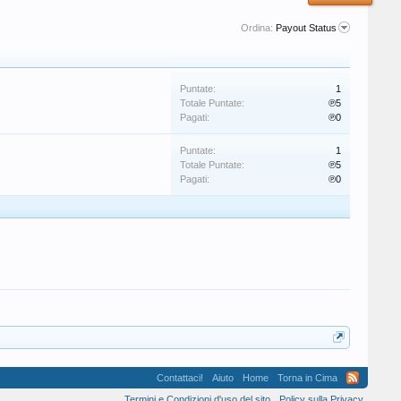
Ordina:
Payout Status
Puntate:
1
Totale Puntate:
℗5
Pagati:
℗0
Puntate:
1
Totale Puntate:
℗5
Pagati:
℗0
Contattaci!
Aiuto
Home
Torna in Cima
Termini e Condizioni d'uso del sito
Policy sulla Privacy