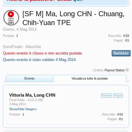
[SF M] Ma, Long CHN - Chuang,
Chih-Yuan TPE
Giorno
,
4 Mag 2014
Puntate:
1
Raccolta:
℗10
Pagati:
℗1
SemiFinale - Maschile
Saldato
Questo evento è chiuso e non accetta puntate
Questo evento è stato saldato
4 Mag 2014
Ordina:
Payout Status
Evento
Visualizza tutte le puntate
Vittoria Ma, Long CHN
Saldato
Pagati
Final Odds : 1/12 (1.08)
4 Mag 2014
Show/Hide Wagers
Puntate:
1
Raccolta:
℗10
Pagati:
℗1