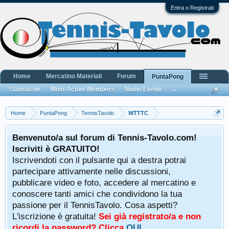
Entra o Registrati
Home
Mercatino Materiali
Forum
PuntaPong
Statistiche
Most Active Members
Nuovi Eventi
...
Home
PuntaPong
TennisTavolo
WTTTC
Benvenuto/a sul forum di Tennis-Tavolo.com!
Iscriviti è GRATUITO!
Iscrivendoti con il pulsante qui a destra potrai
partecipare attivamente nelle discussioni,
pubblicare video e foto, accedere al mercatino e
conoscere tanti amici che condividono la tua
passione per il TennisTavolo. Cosa aspetti?
L'iscrizione è gratuita!
Sei già registrato/a e non
ricordi la password? Clicca
QUI
.