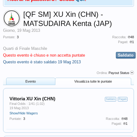
[QF SM] XU Xin (CHN) -
MATSUDAIRA Kenta (JAP)
Giorno
,
19 Mag 2013
Puntate:
3
Raccolta:
℗48
Pagati:
℗1
Quarti di Finale Maschile
Saldato
Questo evento è chiuso e non accetta puntate
Questo evento è stato saldato
19 Mag 2013
Ordina:
Payout Status
Evento
Visualizza tutte le puntate
Vittoria XU Xin (CHN)
Saldato
Pagati
Final Odds : 1/41 (1.02)
19 Mag 2013
Show/Hide Wagers
Puntate:
3
Raccolta:
℗48
Pagati:
℗1