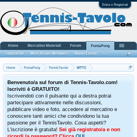
Entra o Registrati
Home
Mercatino Materiali
Forum
PuntaPong
Statistiche
Most Active Members
Nuovi Eventi
...
Home
PuntaPong
TennisTavolo
WTTC
Benvenuto/a sul forum di Tennis-Tavolo.com!
Iscriviti è GRATUITO!
Iscrivendoti con il pulsante qui a destra potrai
partecipare attivamente nelle discussioni,
pubblicare video e foto, accedere al mercatino e
conoscere tanti amici che condividono la tua
passione per il TennisTavolo. Cosa aspetti?
L'iscrizione è gratuita!
Sei già registrato/a e non
ricordi la password? Clicca
QUI
.