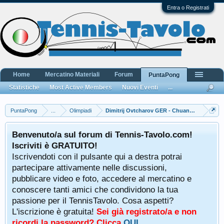
Entra o Registrati
Home
Mercatino Materiali
Forum
PuntaPong
Statistiche
Most Active Members
Nuovi Eventi
...
PuntaPong
...
Olimpiadi
Dimitrij Ovtcharov GER - Chuang Chih-Yuan
Benvenuto/a sul forum di Tennis-Tavolo.com!
Iscriviti è GRATUITO!
Iscrivendoti con il pulsante qui a destra potrai
partecipare attivamente nelle discussioni,
pubblicare video e foto, accedere al mercatino e
conoscere tanti amici che condividono la tua
passione per il TennisTavolo. Cosa aspetti?
L'iscrizione è gratuita!
Sei già registrato/a e non
ricordi la password? Clicca
QUI
.