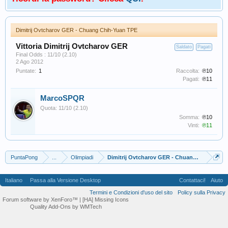
Dimitrij Ovtcharov GER - Chuang Chih-Yuan TPE
Vittoria Dimitrij Ovtcharov GER
Saldato
Pagati
Final Odds : 11/10 (2.10)
2 Ago 2012
Puntate:
1
Raccolta:
℗10
Pagati:
℗11
MarcoSPQR
Quota: 11/10 (2.10)
Somma:
℗10
Vinti:
℗11
PuntaPong
...
Olimpiadi
Dimitrij Ovtcharov GER - Chuang Chih-Yuan
Italiano
Passa alla Versione Desktop
Contattaci!
Aiuto
Termini e Condizioni d'uso del sito
Policy sulla Privacy
Forum software by XenForo™
| [HA] Missing Icons
Quality Add-Ons by WMTech