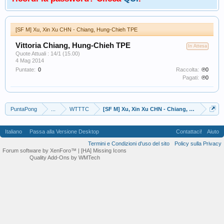
[SF M] Xu, Xin Xu CHN - Chiang, Hung-Chieh TPE
Vittoria Chiang, Hung-Chieh TPE
In Attesa
Quote Attuali : 14/1 (15.00)
4 Mag 2014
Puntate:
0
Raccolta:
℗0
Pagati:
℗0
PuntaPong
...
WTTTC
[SF M] Xu, Xin Xu CHN - Chiang, Hung-Ch
Italiano
Passa alla Versione Desktop
Contattaci!
Aiuto
Termini e Condizioni d'uso del sito
Policy sulla Privacy
Forum software by XenForo™
| [HA] Missing Icons
Quality Add-Ons by WMTech