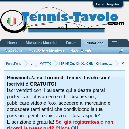
Entra o Registrati
Home
Mercatino Materiali
Forum
PuntaPong
Statistiche
Most Active Members
Nuovi Eventi
...
PuntaPong
...
WTTTC
[SF M] Xu, Xin Xu CHN - Chiang, Hung-Ch
Benvenuto/a sul forum di Tennis-Tavolo.com!
Iscriviti è GRATUITO!
Iscrivendoti con il pulsante qui a destra potrai
partecipare attivamente nelle discussioni,
pubblicare video e foto, accedere al mercatino e
conoscere tanti amici che condividono la tua
passione per il TennisTavolo. Cosa aspetti?
L'iscrizione è gratuita!
Sei già registrato/a e non
ricordi la password? Clicca
QUI
.