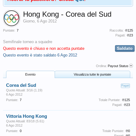
Hong Kong - Corea del Sud
Giorno
,
6 Ago 2012
Puntate:
7
Raccolta:
℗125
Pagati:
℗23
Semifinale torneo a squadre
Saldato
Questo evento è chiuso e non accetta puntate
Questo evento è stato saldato
6 Ago 2012
Ordina:
Payout Status
Evento
Visualizza tutte le puntate
Corea del Sud
Pagati
Quote Attuali: 3/16 (1.19)
6 Ago 2012
Puntate:
7
Totale Puntate:
℗125
Pagati:
℗23
Vittoria Hong Kong
Quote Attuali: 83/18 (5.61)
6 Ago 2012
Puntate:
0
Totale Puntate:
℗0
Pagati:
℗0