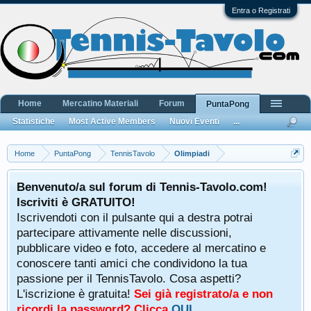
Entra o Registrati
Home
Mercatino Materiali
Forum
PuntaPong
Statistiche
Most Active Members
Nuovi Eventi
...
Home
PuntaPong
TennisTavolo
Olimpiadi
Benvenuto/a sul forum di Tennis-Tavolo.com!
Iscriviti è GRATUITO!
Iscrivendoti con il pulsante qui a destra potrai
partecipare attivamente nelle discussioni,
pubblicare video e foto, accedere al mercatino e
conoscere tanti amici che condividono la tua
passione per il TennisTavolo. Cosa aspetti?
L'iscrizione è gratuita!
Sei già registrato/a e non
ricordi la password? Clicca
QUI
.