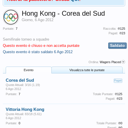
Hong Kong - Corea del Sud
Giorno
,
6 Ago 2012
Puntate:
7
Raccolta:
℗125
Pagati:
℗23
Semifinale torneo a squadre
Saldato
Questo evento è chiuso e non accetta puntate
Questo evento è stato saldato
6 Ago 2012
Ordina:
Wagers Placed
Evento
Visualizza tutte le puntate
Corea del Sud
Pagati
Quote Attuali: 3/16 (1.19)
6 Ago 2012
Puntate:
7
Totale Puntate:
℗125
Pagati:
℗23
Vittoria Hong Kong
Quote Attuali: 83/18 (5.61)
6 Ago 2012
Puntate:
0
Totale Puntate:
℗0
Pagati:
℗0