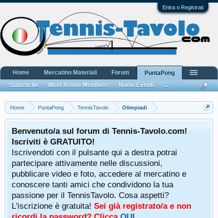
Entra o Registrati
Home
Mercatino Materiali
Forum
PuntaPong
Statistiche
Most Active Members
Nuovi Eventi
...
Home
PuntaPong
TennisTavolo
Olimpiadi
Benvenuto/a sul forum di Tennis-Tavolo.com!
Iscriviti è GRATUITO!
Iscrivendoti con il pulsante qui a destra potrai
partecipare attivamente nelle discussioni,
pubblicare video e foto, accedere al mercatino e
conoscere tanti amici che condividono la tua
passione per il TennisTavolo. Cosa aspetti?
L'iscrizione è gratuita!
Sei già registrato/a e non
ricordi la password? Clicca
QUI
.