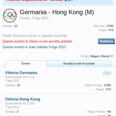
Germania - Hong Kong (M)
Giorno
,
7 Ago 2012
Puntate:
10
Raccolta:
℗330
Pagati:
℗73
Finale 3/4 posto torneo a squadre maschile
Saldato
Questo evento è chiuso e non accetta puntate
Questo evento è stato saldato
8 Ago 2012
Ordina:
Wagers Placed
Evento
Visualizza tutte le puntate
Vittoria Germania
Pagati
Quote Attuali: 2/9 (1.22)
7 Ago 2012
Puntate:
10
Totale Puntate:
℗330
Pagati:
℗73
Vittoria Hong Kong
Quote Attuali: 4/1 (5.00)
7 Ago 2012
Puntate:
0
Totale Puntate:
℗0
Pagati:
℗0