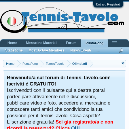
Entra o Registrati
Home
Mercatino Materiali
Forum
PuntaPong
Statistiche
Most Active Members
Nuovi Eventi
...
Home
PuntaPong
TennisTavolo
Olimpiadi
Benvenuto/a sul forum di Tennis-Tavolo.com!
Iscriviti è GRATUITO!
Iscrivendoti con il pulsante qui a destra potrai
partecipare attivamente nelle discussioni,
pubblicare video e foto, accedere al mercatino e
conoscere tanti amici che condividono la tua
passione per il TennisTavolo. Cosa aspetti?
L'iscrizione è gratuita!
Sei già registrato/a e non
ricordi la password? Clicca
QUI
.