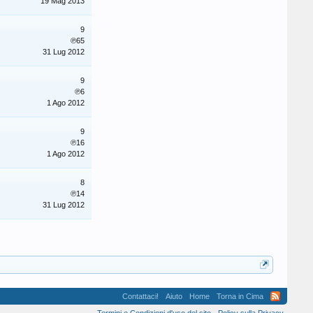
19 Mag 2013
9
℗65
31 Lug 2012
9
℗6
1 Ago 2012
9
℗16
1 Ago 2012
8
℗14
31 Lug 2012
Contattaci!
Aiuto
Home
Torna in Cima