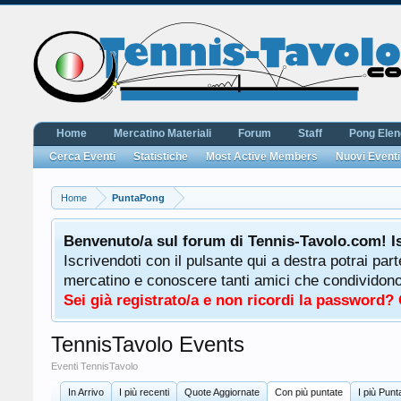
Home
Mercatino Materiali
Forum
Staff
Pong Ele
Cerca Eventi
Statistiche
Most Active Members
Nuovi Eventi
Home
PuntaPong
Benvenuto/a sul forum di Tennis-Tavolo.com! I
Iscrivendoti con il pulsante qui a destra potrai par
mercatino e conoscere tanti amici che condividono l
Sei già registrato/a e non ricordi la password?
TennisTavolo Events
Eventi TennisTavolo
In Arrivo
I più recenti
Quote Aggiornate
Con più puntate
I più Punta