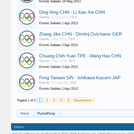
Evento Saldato
19 Mag 2013
Ding Ning CHN - Li Xiao Xia CHN
Giorno
,
31 Lug 2012
,
OLY
Evento Saldato
1 Ago 2012
Zhang Jike CHN - Dimitrij Ovtcharov GER
Giorno
,
1 Ago 2012
,
OLY
Evento Saldato
2 Ago 2012
Chuang Chih-Yuan TPE - Wang Hao CHN
Giorno
,
1 Ago 2012
,
OLY
Evento Saldato
2 Ago 2012
Feng Tianwei SIN - Ishikawa Kasumi JAP
Giorno
,
31 Lug 2012
,
OLY
Evento Saldato
1 Ago 2012
Pagina 1 di 5
1
2
3
4
5
Successive >
Home
PuntaPong
Italiano