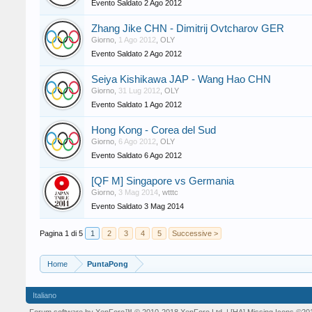
Evento Saldato
2 Ago 2012
Zhang Jike CHN - Dimitrij Ovtcharov GER
Giorno
,
1 Ago 2012
,
OLY
Evento Saldato
2 Ago 2012
Seiya Kishikawa JAP - Wang Hao CHN
Giorno
,
31 Lug 2012
,
OLY
Evento Saldato
1 Ago 2012
Hong Kong - Corea del Sud
Giorno
,
6 Ago 2012
,
OLY
Evento Saldato
6 Ago 2012
[QF M] Singapore vs Germania
Giorno
,
3 Mag 2014
,
wtttc
Evento Saldato
3 Mag 2014
Pagina 1 di 5
1
2
3
4
5
Successive >
Home
PuntaPong
Italiano