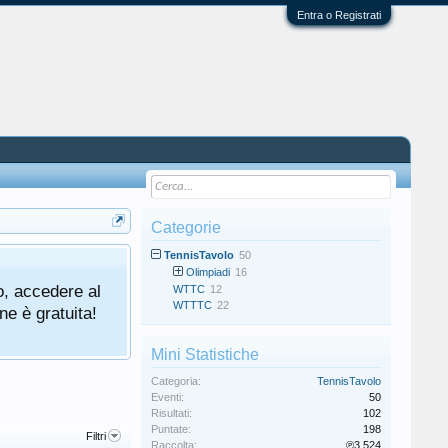
Entra o Registrati
Categorie
TennisTavolo
50
Olimpiadi
16
o, accedere al
WTTC
12
WTTTC
22
ne è gratuita!
Mini Statistiche
Categoria:
TennisTavolo
Eventi:
50
Risultati:
102
Puntate:
198
Filtri
Raccolta:
℗3.524