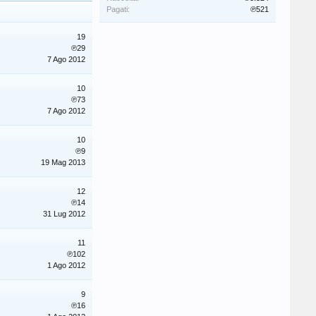
Pagati:
℗521
19
℗29
7 Ago 2012
10
℗73
7 Ago 2012
10
℗9
19 Mag 2013
12
℗14
31 Lug 2012
11
℗102
1 Ago 2012
9
℗16