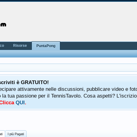
nco
Risorse
PuntaPong
scriviti è GRATUITO!
tecipare attivamente nelle discussioni, pubblicare video e fot
a tua passione per il TennisTavolo. Cosa aspetti? L'iscrizio
 Clicca
QUI
.
ti
I più Pagati