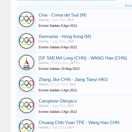
Event
Cina - Corea del Sud (M)
Giorno
,
7 Ago 2012
,
OLY
Evento Saldato
8 Ago 2012
Germania - Hong Kong (M)
Giorno
,
7 Ago 2012
,
OLY
Evento Saldato
8 Ago 2012
[SF SM] MA Long (CHN) - WANG Hao (CHN)
Giorno
,
19 Mag 2013
,
WTTC
Evento Saldato
19 Mag 2013
Zhang Jike CHN - Jiang Tianyi HKG
Giorno
,
31 Lug 2012
,
OLY
Evento Saldato
1 Ago 2012
Campione Olimpico
Giorno
,
1 Ago 2012
,
OLY
Evento Saldato
2 Ago 2012
Chuang Chih-Yuan TPE - Wang Hao CHN
Giorno
,
1 Ago 2012
,
OLY