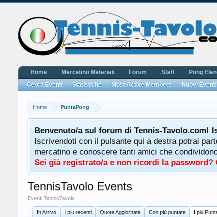
Home
Mercatino Materiali
Forum
Staff
Pong Ele
Cerca Eventi
Statistiche
Most Active Members
Nuovi Eventi
Home
PuntaPong
Benvenuto/a sul forum di Tennis-Tavolo.com! I
Iscrivendoti con il pulsante qui a destra potrai par
mercatino e conoscere tanti amici che condividono l
Sei già registrato/a e non ricordi la password?
TennisTavolo Events
Eventi TennisTavolo
In Arrivo
I più recenti
Quote Aggiornate
Con più puntate
I più Punta