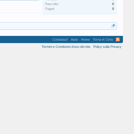
Raccolta:
0
Pagati:
0
Contattaci!
Aiuto
Home
Torna in Cima
Termini e Condizioni d'uso del sito
Policy sulla Privacy