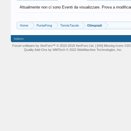
Attualmente non ci sono Eventi da visualizzare. Prova a modificare 
Home
PuntaPong
TennisTavolo
Olimpiadi
Italiano
Forum software by XenForo™
© 2010-2018 XenForo Ltd.
| [HA] Missing Icons
©20
Quality Add-Ons by WMTech
© 2022 WebMachine Technologies, Inc.