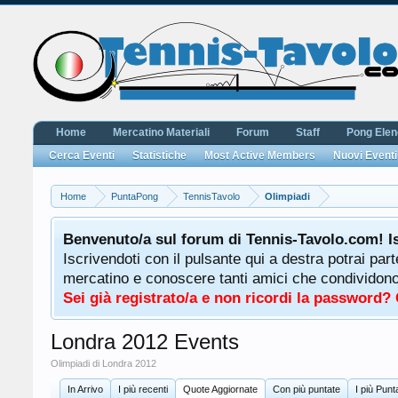
Home
Mercatino Materiali
Forum
Staff
Pong Ele
Cerca Eventi
Statistiche
Most Active Members
Nuovi Eventi
Home
PuntaPong
TennisTavolo
Olimpiadi
Benvenuto/a sul forum di Tennis-Tavolo.com! I
Iscrivendoti con il pulsante qui a destra potrai par
mercatino e conoscere tanti amici che condividono l
Sei già registrato/a e non ricordi la password?
Londra 2012 Events
Olimpiadi di Londra 2012
In Arrivo
I più recenti
Quote Aggiornate
Con più puntate
I più Punta