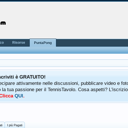
nco
Risorse
PuntaPong
scriviti è GRATUITO!
tecipare attivamente nelle discussioni, pubblicare video e fot
a tua passione per il TennisTavolo. Cosa aspetti? L'iscrizio
 Clicca
QUI
.
ti
I più Pagati