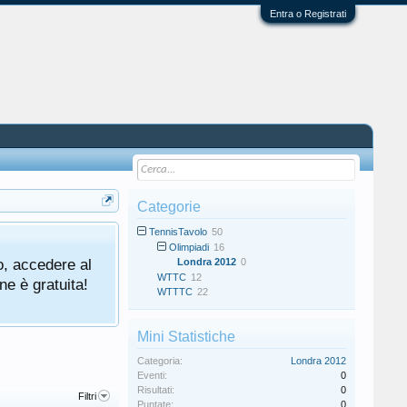
Entra o Registrati
Categorie
TennisTavolo
50
Olimpiadi
16
o, accedere al
Londra 2012
0
WTTC
12
ne è gratuita!
WTTTC
22
Mini Statistiche
Categoria:
Londra 2012
Eventi:
0
Risultati:
0
Filtri
Puntate:
0