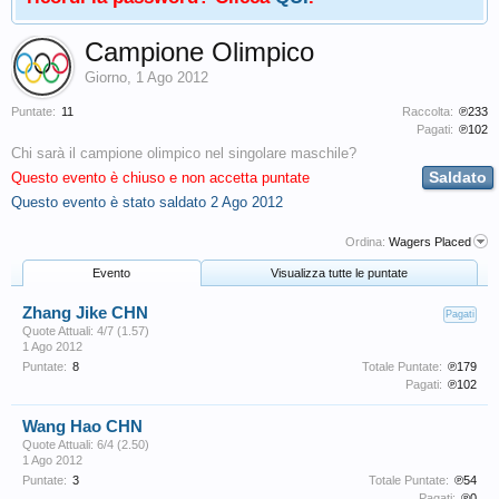
Campione Olimpico
Giorno
,
1 Ago 2012
Puntate:
11
Raccolta:
℗233
Pagati:
℗102
Chi sarà il campione olimpico nel singolare maschile?
Saldato
Questo evento è chiuso e non accetta puntate
Questo evento è stato saldato
2 Ago 2012
Ordina:
Wagers Placed
Evento
Visualizza tutte le puntate
Zhang Jike CHN
Pagati
Quote Attuali: 4/7 (1.57)
1 Ago 2012
Puntate:
8
Totale Puntate:
℗179
Pagati:
℗102
Wang Hao CHN
Quote Attuali: 6/4 (2.50)
1 Ago 2012
Puntate:
3
Totale Puntate:
℗54
Pagati:
℗0