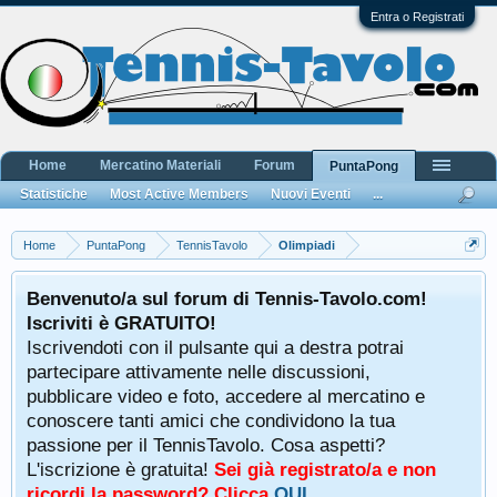
Entra o Registrati
Home
Mercatino Materiali
Forum
PuntaPong
Statistiche
Most Active Members
Nuovi Eventi
...
Home
PuntaPong
TennisTavolo
Olimpiadi
Benvenuto/a sul forum di Tennis-Tavolo.com!
Iscriviti è GRATUITO!
Iscrivendoti con il pulsante qui a destra potrai
partecipare attivamente nelle discussioni,
pubblicare video e foto, accedere al mercatino e
conoscere tanti amici che condividono la tua
passione per il TennisTavolo. Cosa aspetti?
L'iscrizione è gratuita!
Sei già registrato/a e non
ricordi la password? Clicca
QUI
.