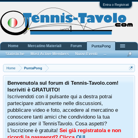
Entra o Registrati
Home
Mercatino Materiali
Forum
PuntaPong
Statistiche
Most Active Members
Nuovi Eventi
...
Home
PuntaPong
Benvenuto/a sul forum di Tennis-Tavolo.com!
Iscriviti è GRATUITO!
Iscrivendoti con il pulsante qui a destra potrai
partecipare attivamente nelle discussioni,
pubblicare video e foto, accedere al mercatino e
conoscere tanti amici che condividono la tua
passione per il TennisTavolo. Cosa aspetti?
L'iscrizione è gratuita!
Sei già registrato/a e non
ricordi la password? Clicca
QUI
.