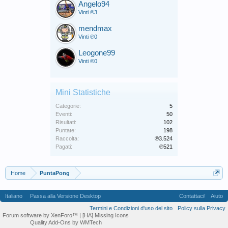
Angelo94
Vinti ℗3
mendmax
Vinti ℗0
Leogone99
Vinti ℗0
Mini Statistiche
Categorie:
5
Eventi:
50
Risultati:
102
Puntate:
198
Raccolta:
℗3.524
Pagati:
℗521
Home
PuntaPong
Italiano
Passa alla Versione Desktop
Contattaci!
Aiuto
Termini e Condizioni d'uso del sito
Policy sulla Privacy
Forum software by XenForo™
| [HA] Missing Icons
Quality Add-Ons by WMTech