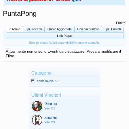
PuntaPong
Filtri
In Arrivo
I più recenti
Quote Aggiornate
Con più puntate
I più Puntati
I più Pagati
Solo gli eventi Aperti sono visibili in questo pannello.
Attualmente non ci sono Eventi da visualizzare. Prova a modificare il
Filtro.
Categorie
TennisTavolo
50
Ultimi Vincitori
Giorno
Vinti ℗1
andras
Vinti ℗3