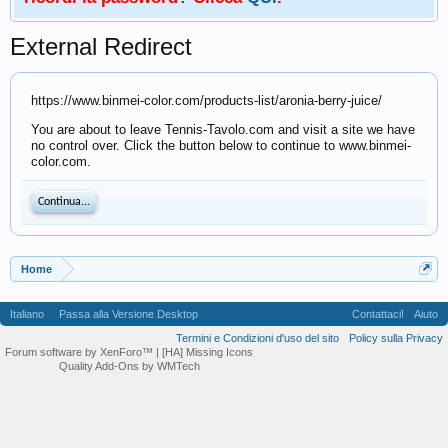
External Redirect
https://www.binmei-color.com/products-list/aronia-berry-juice/
You are about to leave Tennis-Tavolo.com and visit a site we have
no control over. Click the button below to continue to www.binmei-
color.com.
Continua...
Home
Italiano
Passa alla Versione Desktop
Contattaci!
Aiuto
Termini e Condizioni d'uso del sito
Policy sulla Privacy
Forum software by XenForo™
| [HA] Missing Icons
Quality Add-Ons by WMTech