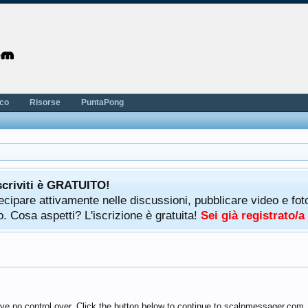
nco
Risorse
PuntaPong
scriviti è GRATUITO!
rtecipare attivamente nelle discussioni, pubblicare video e f
. Cosa aspetti? L'iscrizione è gratuita!
Sei già registrato/
ve no control over. Click the button below to continue to scalpmessager.com.