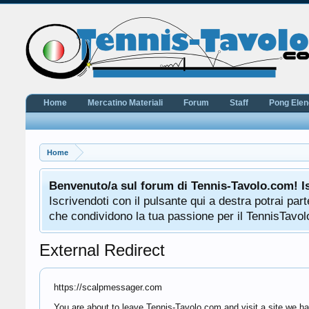
Home
Mercatino Materiali
Forum
Staff
Pong Ele
Home
Benvenuto/a sul forum di Tennis-Tavolo.com! I
Iscrivendoti con il pulsante qui a destra potrai pa
che condividono la tua passione per il TennisTavolo
External Redirect
https://scalpmessager.com
You are about to leave Tennis-Tavolo.com and visit a site we ha