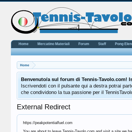
Home
Mercatino Materiali
Forum
Staff
Pong Ele
Home
Benvenuto/a sul forum di Tennis-Tavolo.com! I
Iscrivendoti con il pulsante qui a destra potrai pa
che condividono la tua passione per il TennisTavolo
External Redirect
https://peakpotentialfuel.com
You are about to leave Tennis-Tavolo.com and visit a site we ha