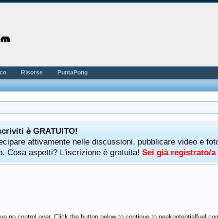
nco
Risorse
PuntaPong
scriviti è GRATUITO!
rtecipare attivamente nelle discussioni, pubblicare video e f
. Cosa aspetti? L'iscrizione è gratuita!
Sei già registrato/
ve no control over. Click the button below to continue to peakpotentialfuel.co