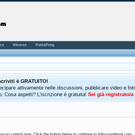
nco
Risorse
PuntaPong
scriviti è GRATUITO!
rtecipare attivamente nelle discussioni, pubblicare video e f
. Cosa aspetti? L'iscrizione è gratuita!
Sei già registrato/
e no control over. Click the button below to continue to lidiscountlegal.com.