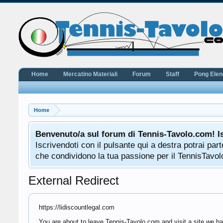
Home
Mercatino Materiali
Forum
Staff
Pong Ele
Home
Benvenuto/a sul forum di Tennis-Tavolo.com! I
Iscrivendoti con il pulsante qui a destra potrai pa
che condividono la tua passione per il TennisTavolo
External Redirect
https://lidiscountlegal.com
You are about to leave Tennis-Tavolo.com and visit a site we hav