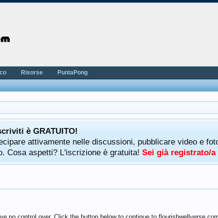
nco
Risorse
PuntaPong
scriviti è GRATUITO!
rtecipare attivamente nelle discussioni, pubblicare video e f
. Cosa aspetti? L'iscrizione è gratuita!
Sei già registrato/
e no control over. Click the button below to continue to flourishwellverse.co