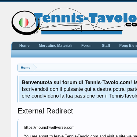
Home
Mercatino Materiali
Forum
Staff
Pong Ele
Home
Benvenuto/a sul forum di Tennis-Tavolo.com! I
Iscrivendoti con il pulsante qui a destra potrai pa
che condividono la tua passione per il TennisTavolo
External Redirect
https://flourishwellverse.com
You are about to leave Tennis-Tavolo.com and visit a site we hav